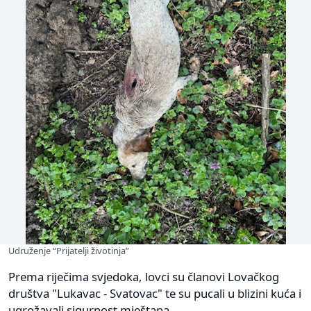
Udruženje “Prijatelji životinja”
Prema riječima svjedoka, lovci su članovi Lovačkog
društva "Lukavac - Svatovac" te su pucali u blizini kuća i
ugrožavali sigurnost mještana.