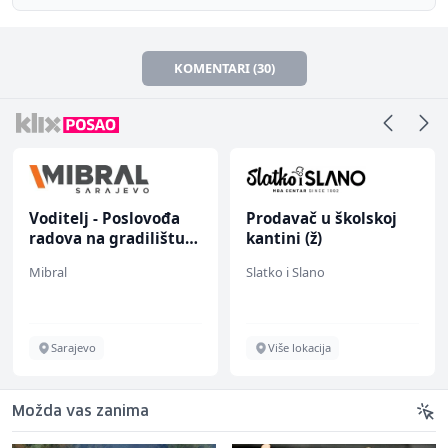
KOMENTARI (30)
Voditelj - Poslovođa
Prodavač u školskoj
radova na gradilištu
kantini (ž)
(m/ž)
Mibral
Slatko i Slano
Sarajevo
Više lokacija
Možda vas zanima