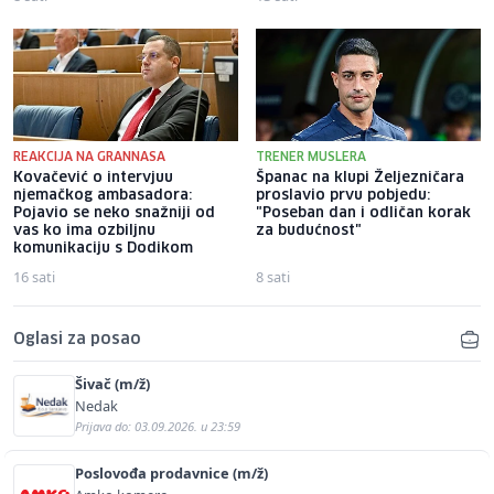
REAKCIJA NA GRANNASA
TRENER MUSLERA
Kovačević o intervjuu
Španac na klupi Željezničara
njemačkog ambasadora:
proslavio prvu pobjedu:
Pojavio se neko snažniji od
"Poseban dan i odličan korak
vas ko ima ozbiljnu
za budućnost"
komunikaciju s Dodikom
16 sati
8 sati
Oglasi za posao
Šivač (m/ž)
Nedak
Prijava do: 03.09.2026. u 23:59
Poslovođa prodavnice (m/ž)