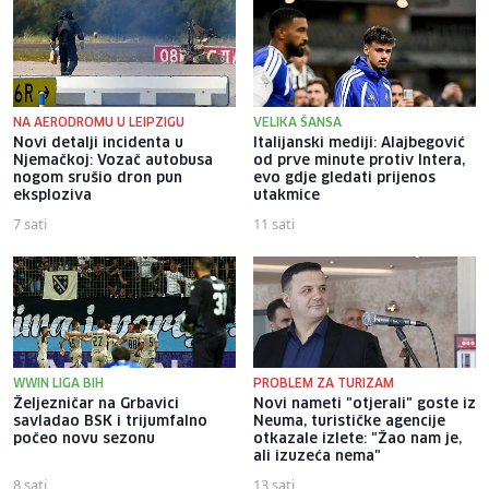
NA AERODROMU U LEIPZIGU
VELIKA ŠANSA
Novi detalji incidenta u
Italijanski mediji: Alajbegović
Njemačkoj: Vozač autobusa
od prve minute protiv Intera,
nogom srušio dron pun
evo gdje gledati prijenos
eksploziva
utakmice
7 sati
11 sati
WWIN LIGA BIH
PROBLEM ZA TURIZAM
Željezničar na Grbavici
Novi nameti "otjerali" goste iz
savladao BSK i trijumfalno
Neuma, turističke agencije
počeo novu sezonu
otkazale izlete: "Žao nam je,
ali izuzeća nema"
8 sati
13 sati