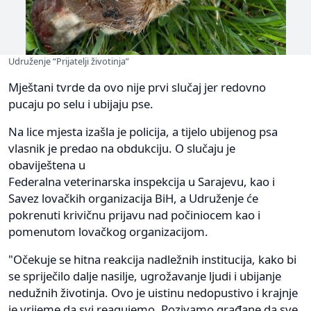
Udruženje “Prijatelji životinja”
Mještani tvrde da ovo nije prvi slučaj jer redovno
pucaju po selu i ubijaju pse.
Na lice mjesta izašla je policija, a tijelo ubijenog psa
vlasnik je predao na obdukciju. O slučaju je
obaviještena u
Federalna veterinarska inspekcija u Sarajevu, kao i
Savez lovačkih organizacija BiH, a Udruženje će
pokrenuti krivičnu prijavu nad počiniocem kao i
pomenutom lovačkog organizacijom.
"Očekuje se hitna reakcija nadležnih institucija, kako bi
se spriječilo dalje nasilje, ugrožavanje ljudi i ubijanje
nedužnih životinja. Ovo je uistinu nedopustivo i krajnje
je vrijeme da svi reagujemo. Pozivamo građane da sve