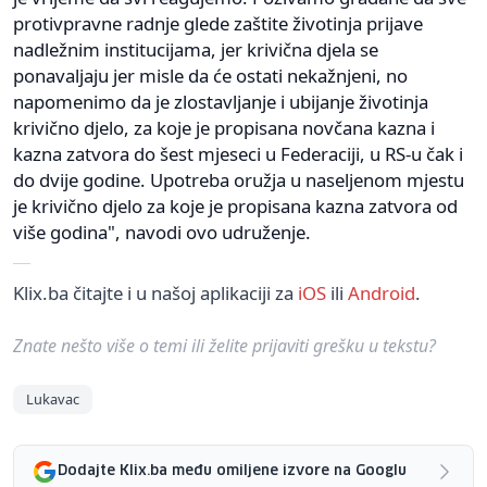
protivpravne radnje glede zaštite životinja prijave
nadležnim institucijama, jer krivična djela se
ponavaljaju jer misle da će ostati nekažnjeni, no
napomenimo da je zlostavljanje i ubijanje životinja
krivično djelo, za koje je propisana novčana kazna i
kazna zatvora do šest mjeseci u Federaciji, u RS-u čak i
do dvije godine. Upotreba oružja u naseljenom mjestu
je krivično djelo za koje je propisana kazna zatvora od
više godina", navodi ovo udruženje.
Klix.ba čitajte i u našoj aplikaciji za
iOS
ili
Android
.
Znate nešto više o temi ili želite prijaviti grešku u tekstu?
Lukavac
Dodajte Klix.ba među omiljene izvore na Googlu