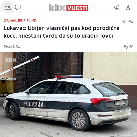
154
OBJAVLJENE SLIKE
Lukavac: Ubijen vlasnički pas kod porodične
kuće, mještani tvrde da su to uradili lovci
Piše: I. Sa.
30