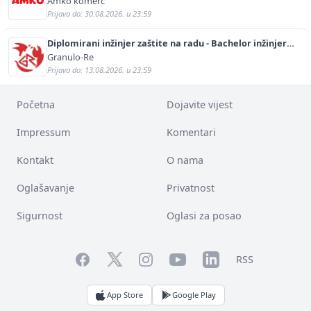
Amko komerc
Prijava do: 30.08.2026. u 23:59
Diplomirani inžinjer zaštite na radu - Bachelor inžinjer
sigurnosti i pomoći (m/ž)
Granulo-Re
Prijava do: 13.08.2026. u 23:59
Početna
Dojavite vijest
Impressum
Komentari
Kontakt
O nama
Oglašavanje
Privatnost
Sigurnost
Oglasi za posao
Facebook
YouTube
LinkedIn
Twitter
Instagram
RSS
App Store
Google Play