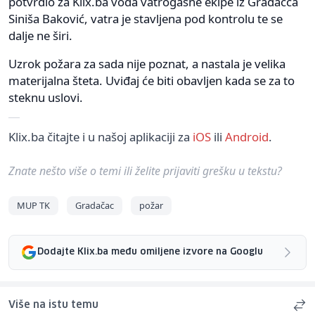
potvrdio za Klix.ba vođa vatrogasne ekipe iz Gradačca
Siniša Baković, vatra je stavljena pod kontrolu te se
dalje ne širi.
Uzrok požara za sada nije poznat, a nastala je velika
materijalna šteta. Uviđaj će biti obavljen kada se za to
steknu uslovi.
Klix.ba čitajte i u našoj aplikaciji za
iOS
ili
Android
.
Znate nešto više o temi ili želite prijaviti grešku u tekstu?
MUP TK
Gradačac
požar
Dodajte Klix.ba među omiljene izvore na Googlu
Više na istu temu