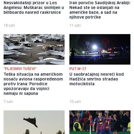
Nesvakidašnji prizor u Los
Iran poručio Saudijskoj Arabiji:
Angelesu: Muškarac snimljen u
Nekad ste se oslanjali na
billboardu nasred raskrsnice
američke baze, a sad na
njihove potrčke
18 sati
11 sati
"PLJESNIVI TUŠEVI"
PUT M-17
Teška situacija na američkom
U saobraćajnoj nesreći kod
nosaču aviona raspoređenom
Hadžića smrtno stradao
protiv Irana: Porodice
motociklista
upozoravaju da vojnici
nemaju ni sapuna
7 sati
10 sati