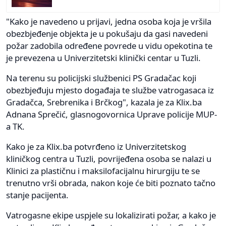
"Kako je navedeno u prijavi, jedna osoba koja je vršila
obezbjeđenje objekta je u pokušaju da gasi navedeni
požar zadobila određene povrede u vidu opekotina te
je prevezena u Univerzitetski klinički centar u Tuzli.
Na terenu su policijski službenici PS Gradačac koji
obezbjeđuju mjesto događaja te službe vatrogasaca iz
Gradačca, Srebrenika i Brčkog", kazala je za Klix.ba
Adnana Sprečić, glasnogovornica Uprave policije MUP-
a TK.
Kako je za Klix.ba potvrđeno iz Univerzitetskog
kliničkog centra u Tuzli, povrijeđena osoba se nalazi u
Klinici za plastičnu i maksilofacijalnu hirurgiju te se
trenutno vrši obrada, nakon koje će biti poznato tačno
stanje pacijenta.
Vatrogasne ekipe uspjele su lokalizirati požar, a kako je