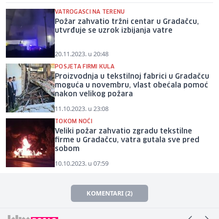
VATROGASCI NA TERENU
Požar zahvatio tržni centar u Gradačcu,
utvrđuje se uzrok izbijanja vatre
20.11.2023. u 20:48
POSJETA FIRMI KULA
Proizvodnja u tekstilnoj fabrici u Gradačcu
moguća u novembru, vlast obećala pomoć
nakon velikog požara
11.10.2023. u 23:08
TOKOM NOĆI
Veliki požar zahvatio zgradu tekstilne
firme u Gradačcu, vatra gutala sve pred
sobom
10.10.2023. u 07:59
KOMENTARI (2)