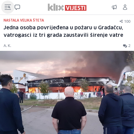
100
NASTALA VELIKA ŠTETA
Jedna osoba povrijeđena u požaru u Gradačcu,
vatrogasci iz tri grada zaustavili širenje vatre
A. K.
2