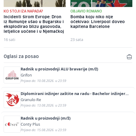
KO STOJI IZA NAPADA?
OBJAVIO ROMANO
Incidenti širom Evrope: Dron
Bomba koju niko nije
iz Rumunije ušao u Bugarsku i
očekivao: Liverpool doveo
eksplodirao blizu gasovoda,
kapitena Barcelone
letjelice uočene i u Njemačkoj
16 sati
23 sata
Oglasi za posao
Radnik u proizvodnji ALU bravarije (m/ž)
Grifon
Prijava do: 10.08.2026. u 23:59
Diplomirani inžinjer zaštite na radu - Bachelor inžinjer
sigurnosti i pomoći (m/ž)
Granulo-Re
Prijava do: 13.08.2026. u 23:59
Radnik u proizvodnji (m/ž)
Conty Plus
Prijava do: 15.08.2026. u 23:59