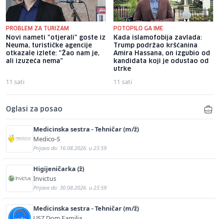
PROBLEM ZA TURIZAM
POTOPILO GA IME
Novi nameti "otjerali" goste iz
Kada islamofobija zavlada:
Neuma, turističke agencije
Trump podržao kršćanina
otkazale izlete: "Žao nam je,
Amira Hassana, on izgubio od
ali izuzeća nema"
kandidata koji je odustao od
utrke
11 sati
11 sati
Oglasi za posao
Medicinska sestra - Tehničar (m/ž)
Medico-S
Prijava do: 16.08.2026. u 23:59
Higijeničarka (ž)
Invictus
Prijava do: 30.08.2026. u 23:59
Medicinska sestra - Tehničar (m/ž)
USZ Dom Familia