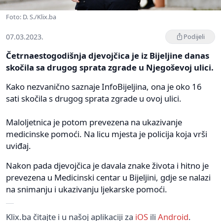
Foto: D. S./Klix.ba
07.03.2023.
Podijeli
Četrnaestogodišnja djevojčica je iz Bijeljine danas
skočila sa drugog sprata zgrade u Njegoševoj ulici.
Kako nezvanično saznaje InfoBijeljina, ona je oko 16
sati skočila s drugog sprata zgrade u ovoj ulici.
Maloljetnica je potom prevezena na ukazivanje
medicinske pomoći. Na licu mjesta je policija koja vrši
uviđaj.
Nakon pada djevojčica je davala znake života i hitno je
prevezena u Medicinski centar u Bijeljini, gdje se nalazi
na snimanju i ukazivanju ljekarske pomoći.
Klix.ba čitajte i u našoj aplikaciji za
iOS
ili
Android
.