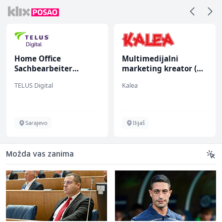
Home Office
Multimedijalni
Sachbearbeiter
marketing kreator (m/
(m/w/d) für einen
ž)
TELUS Digital
Kalea
bekannten deutschen
Energieversorger
Sarajevo
Ilijaš
Možda vas zanima