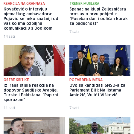
REAKCIJA NA GRANNASA
TRENER MUSLERA
Kovačević o intervjuu
Španac na klupi Željezničara
njemačkog ambasadora:
proslavio prvu pobjedu:
Pojavio se neko snažniji od
"Poseban dan i odličan korak
vas ko ima ozbiljnu
za budućnost"
komunikaciju s Dodikom
7 sati
14 sati
OŠTRE KRITIKE
POTVRĐENA IMENA
Iz Irana stigle reakcije na
Ovo su kandidati SNSD-a za
dogovor Saudijske Arabije,
Parlament BiH: Na listama
Turske i Pakistana: "Papirni
Amidžić, Vulić i Višković
sporazum"
11 sati
7 sati