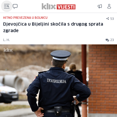
53
HITNO PREVEZENA U BOLNICU
Djevojčica u Bijeljini skočila s drugog sprata
zgrade
L. H.
23