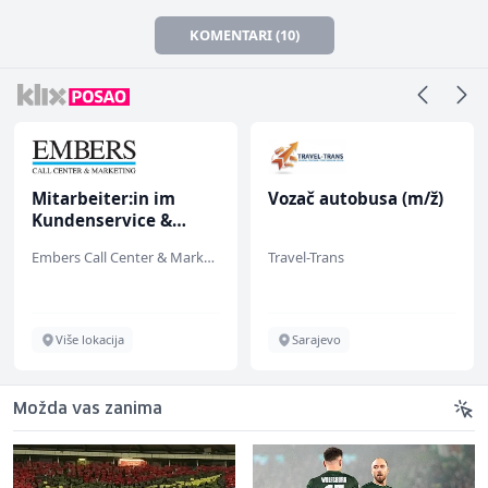
KOMENTARI (10)
Mitarbeiter:in im
Vozač autobusa (m/ž)
Kundenservice &
Support (m/w/d)
Embers Call Center & Marketing
Travel-Trans
Više lokacija
Sarajevo
Možda vas zanima