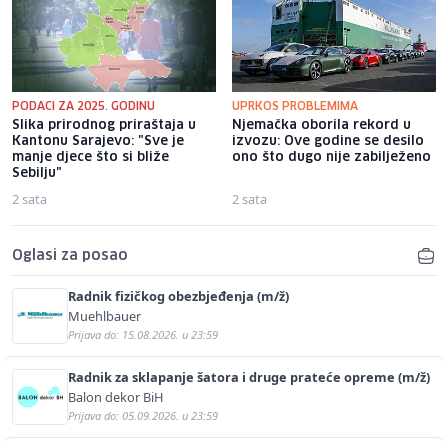
PODACI ZA 2025. GODINU
UPRKOS PROBLEMIMA
Slika prirodnog priraštaja u
Njemačka oborila rekord u
Kantonu Sarajevo: "Sve je
izvozu: Ove godine se desilo
manje djece što si bliže
ono što dugo nije zabilježeno
Sebilju"
2 sata
2 sata
Oglasi za posao
Radnik fizičkog obezbjeđenja (m/ž)
Muehlbauer
Prijava do: 15.08.2026. u 23:59
Radnik za sklapanje šatora i druge prateće opreme (m/ž)
Balon dekor BiH
Prijava do: 05.09.2026. u 23:59