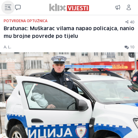
40
POTVRĐENA OPTUŽNICA
Bratunac: Muškarac vilama napao policajca, nanio
mu brojne povrede po tijelu
A. L.
10