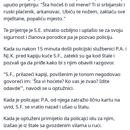
uputio prijetnju: "Šta hoćeš ti od mene? Ti si srbijanski i
ruski plaćenik, arkanovac. Ubiću te nožem, zaklaću sve
mještane, popaliću mjesto."
Te prijetnje je S.E. shvatio ozbiljno i uplašio se za svoju
sigurnost i članova porodice pa je pozvao policiju.
Kada su nakon 15 minuta došli policijski službenici P.A. i
NJ.K. pred kapiju kuće S.F., zatekli su ga kod štale i
pozvali ga da priđe kako bi s njim obavili razgovor.
"S.F., prilazeći kapiji, povišenim je tonom negodovao
govoreći im: 'Šta vi hoćete? Ko vas je zvao? Idite
odavde'", navodi se u optužnici.
Kada je policajac P.A. od njega zatražio ličnu kartu na
uvid, S.F. se vratio nazad i ušao u štalu.
Kada je optuženi primijetio da policajci idu za njim,
izašao je iz štale sa gvozdenim vilama u ruci.