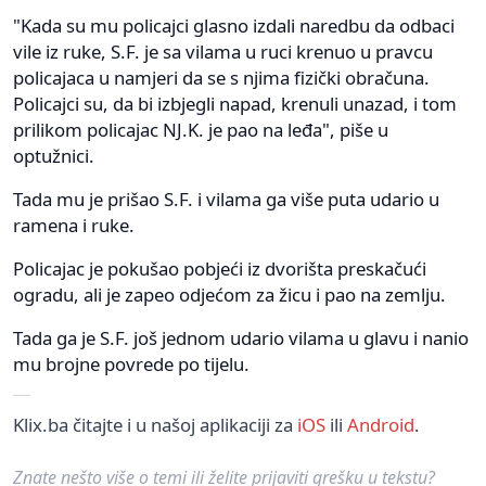
"Kada su mu policajci glasno izdali naredbu da odbaci
vile iz ruke, S.F. je sa vilama u ruci krenuo u pravcu
policajaca u namjeri da se s njima fizički obračuna.
Policajci su, da bi izbjegli napad, krenuli unazad, i tom
prilikom policajac NJ.K. je pao na leđa", piše u
optužnici.
Tada mu je prišao S.F. i vilama ga više puta udario u
ramena i ruke.
Policajac je pokušao pobjeći iz dvorišta preskačući
ogradu, ali je zapeo odjećom za žicu i pao na zemlju.
Tada ga je S.F. još jednom udario vilama u glavu i nanio
mu brojne povrede po tijelu.
Klix.ba čitajte i u našoj aplikaciji za
iOS
ili
Android
.
Znate nešto više o temi ili želite prijaviti grešku u tekstu?