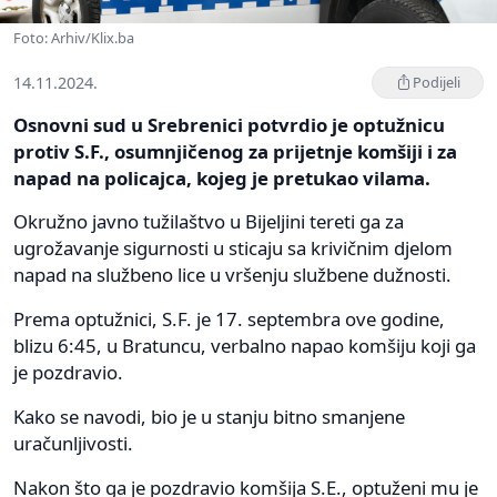
Foto: Arhiv/Klix.ba
14.11.2024.
Podijeli
Osnovni sud u Srebrenici potvrdio je optužnicu
protiv S.F., osumnjičenog za prijetnje komšiji i za
napad na policajca, kojeg je pretukao vilama.
Okružno javno tužilaštvo u Bijeljini tereti ga za
ugrožavanje sigurnosti u sticaju sa krivičnim djelom
napad na službeno lice u vršenju službene dužnosti.
Prema optužnici, S.F. je 17. septembra ove godine,
blizu 6:45, u Bratuncu, verbalno napao komšiju koji ga
je pozdravio.
Kako se navodi, bio je u stanju bitno smanjene
uračunljivosti.
Nakon što ga je pozdravio komšija S.E., optuženi mu je