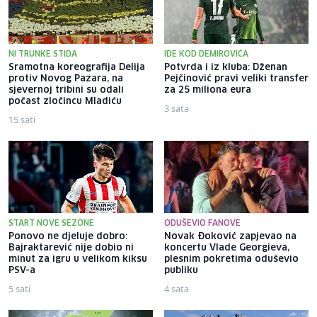
NI TRUNKE STIDA
IDE KOD DEMIROVIĆA
Sramotna koreografija Delija
Potvrda i iz kluba: Dženan
protiv Novog Pazara, na
Pejčinović pravi veliki transfer
sjevernoj tribini su odali
za 25 miliona eura
počast zločincu Mladiću
3 sata
15 sati
START NOVE SEZONE
ODUŠEVIO FANOVE
Ponovo ne djeluje dobro:
Novak Đoković zapjevao na
Bajraktarević nije dobio ni
koncertu Vlade Georgieva,
minut za igru u velikom kiksu
plesnim pokretima oduševio
PSV-a
publiku
5 sati
4 sata