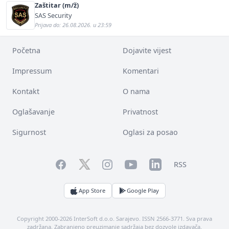
Zaštitar (m/ž)
SAS Security
Prijava do: 26.08.2026. u 23:59
Početna
Dojavite vijest
Impressum
Komentari
Kontakt
O nama
Oglašavanje
Privatnost
Sigurnost
Oglasi za posao
Facebook
YouTube
LinkedIn
Twitter
Instagram
RSS
App Store
Google Play
Copyright 2000-2026 InterSoft d.o.o. Sarajevo. ISSN 2566-3771. Sva prava
zadržana. Zabranjeno preuzimanje sadržaja bez dozvole izdavača.