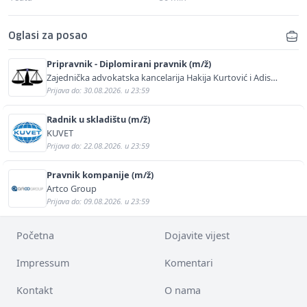
Oglasi za posao
Pripravnik - Diplomirani pravnik (m/ž)
Zajednička advokatska kancelarija Hakija Kurtović i Adis
Kurtović
Prijava do: 30.08.2026. u 23:59
Radnik u skladištu (m/ž)
KUVET
Prijava do: 22.08.2026. u 23:59
Pravnik kompanije (m/ž)
Artco Group
Prijava do: 09.08.2026. u 23:59
Početna
Dojavite vijest
Impressum
Komentari
Kontakt
O nama