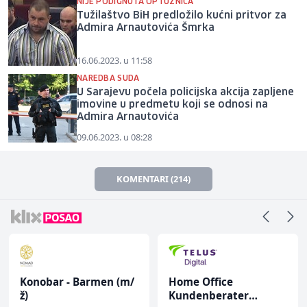
NIJE PODIGNUTA OPTUŽNICA
Tužilaštvo BiH predložilo kućni pritvor za
Admira Arnautovića Šmrka
16.06.2023. u 11:58
NAREDBA SUDA
U Sarajevu počela policijska akcija zapljene
imovine u predmetu koji se odnosi na
Admira Arnautovića
09.06.2023. u 08:28
KOMENTARI (214)
Konobar - Barmen (m/
Home Office
ž)
Kundenberater