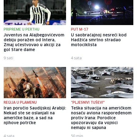
PRIPREME U PERTHU
PUT M-17
Juventus na Alajbegovićevom
U saobraćajnoj nesreći kod
debiju poražen od Intera,
Hadžića smrtno stradao
Zmaj učestvovao u akciji za
motociklista
gol Stare dame
9 sati
4 sata
REGIJA U PLAMENU
"PLJESNIVI TUŠEVI"
Iran poručio Saudijskoj Arabiji:
Teška situacija na američkom
Nekad ste se oslanjali na
nosaču aviona raspoređenom
američke baze, a sad na
protiv Irana: Porodice
njihove potrčke
upozoravaju da vojnici
nemaju ni sapuna
4 sata
50 min