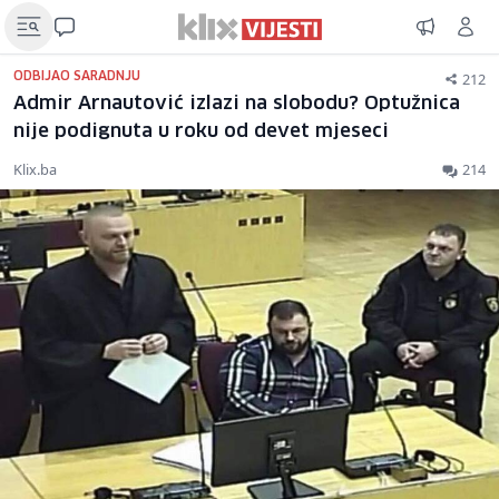
212
ODBIJAO SARADNJU
Admir Arnautović izlazi na slobodu? Optužnica
nije podignuta u roku od devet mjeseci
Klix.ba
214