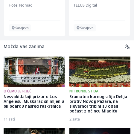
(m/w/d) für ein
Hotel Nomad
TELUS Digital
renommiertes
Schuhunternehmen
Sarajevo
Sarajevo
Možda vas zanima
O ČEMU JE RIJEČ
NI TRUNKE STIDA
Nesvakidašnji prizor u Los
Sramotna koreografija Delija
Angelesu: Muškarac snimljen u
protiv Novog Pazara, na
billboardu nasred raskrsnice
sjevernoj tribini su odali
počast zločincu Mladiću
11 sati
2 sata