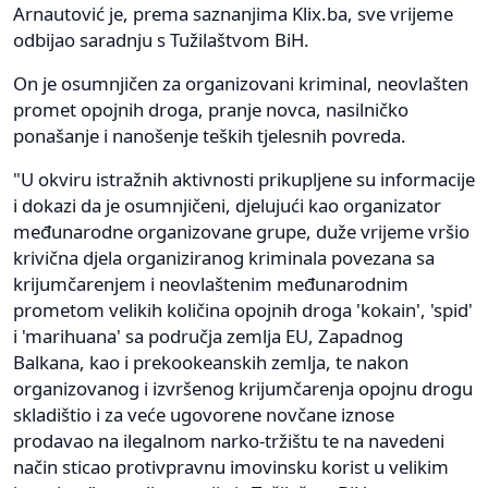
Arnautović je, prema saznanjima Klix.ba, sve vrijeme
odbijao saradnju s Tužilaštvom BiH.
On je osumnjičen za organizovani kriminal, neovlašten
promet opojnih droga, pranje novca, nasilničko
ponašanje i nanošenje teških tjelesnih povreda.
"U okviru istražnih aktivnosti prikupljene su informacije
i dokazi da je osumnjičeni, djelujući kao organizator
međunarodne organizovane grupe, duže vrijeme vršio
krivična djela organiziranog kriminala povezana sa
krijumčarenjem i neovlaštenim međunarodnim
prometom velikih količina opojnih droga 'kokain', 'spid'
i 'marihuana' sa područja zemlja EU, Zapadnog
Balkana, kao i prekookeanskih zemlja, te nakon
organizovanog i izvršenog krijumčarenja opojnu drogu
skladištio i za veće ugovorene novčane iznose
prodavao na ilegalnom narko-tržištu te na navedeni
način sticao protivpravnu imovinsku korist u velikim