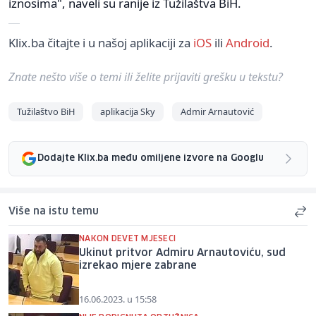
iznosima", naveli su ranije iz Tužilaštva BiH.
Klix.ba čitajte i u našoj aplikaciji za
iOS
ili
Android
.
Znate nešto više o temi ili želite prijaviti grešku u tekstu?
Tužilaštvo BiH
aplikacija Sky
Admir Arnautović
Dodajte Klix.ba među omiljene izvore na Googlu
Više na istu temu
NAKON DEVET MJESECI
Ukinut pritvor Admiru Arnautoviću, sud
izrekao mjere zabrane
16.06.2023. u 15:58