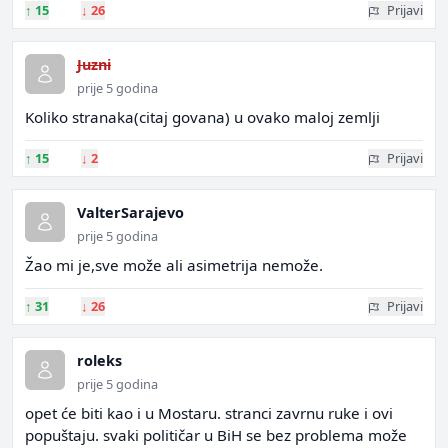
↑
15
↓
26
Prijavi
Juzni
prije 5 godina
Koliko stranaka(citaj govana) u ovako maloj zemlji
↑
15
↓
2
Prijavi
ValterSarajevo
prije 5 godina
Žao mi je,sve može ali asimetrija nemože.
↑
31
↓
26
Prijavi
roleks
prije 5 godina
opet će biti kao i u Mostaru. stranci zavrnu ruke i ovi
popuštaju. svaki političar u BiH se bez problema može