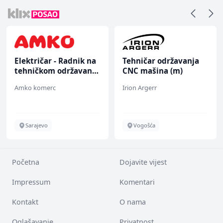
Električar - Radnik na
Tehničar održavanja
tehničkom održavanju
CNC mašina (m)
(m/ž)
Amko komerc
Irion Argerr
Sarajevo
Vogošća
Početna
Dojavite vijest
Impressum
Komentari
Kontakt
O nama
Oglašavanje
Privatnost