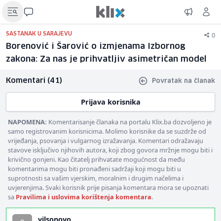
0
SASTANAK U SARAJEVU
Borenović i Šarović o izmjenama Izbornog
zakona: Za nas je prihvatljiv asimetričan model
Komentari (41)
Povratak na članak
Prijava korisnika
NAPOMENA:
Komentarisanje članaka na portalu Klix.ba dozvoljeno je
samo registrovanim korisnicima. Molimo korisnike da se suzdrže od
vrijeđanja, psovanja i vulgarnog izražavanja. Komentari odražavaju
stavove isključivo njihovih autora, koji zbog govora mržnje mogu biti i
krivično gonjeni. Kao čitatelj prihvatate mogućnost da među
komentarima mogu biti pronađeni sadržaji koji mogu biti u
suprotnosti sa vašim vjerskim, moralnim i drugim načelima i
uvjerenjima. Svaki korisnik prije pisanja komentara mora se upoznati
sa
Pravilima i uslovima korištenja komentara
.
vilsonovo