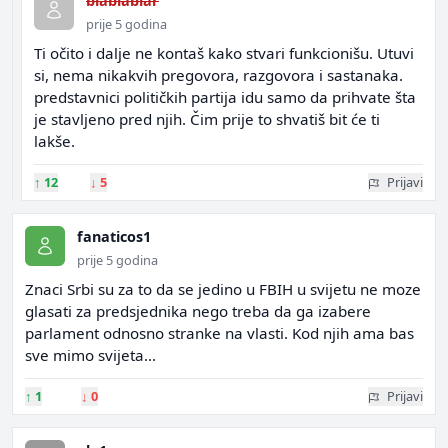
blablablar
prije 5 godina
Ti očito i dalje ne kontaš kako stvari funkcionišu. Utuvi
si, nema nikakvih pregovora, razgovora i sastanaka.
predstavnici političkih partija idu samo da prihvate šta
je stavljeno pred njih. Čim prije to shvatiš bit će ti
lakše.
↑
12
↓
5
Prijavi
fanaticos1
prije 5 godina
Znaci Srbi su za to da se jedino u FBIH u svijetu ne moze
glasati za predsjednika nego treba da ga izabere
parlament odnosno stranke na vlasti. Kod njih ama bas
sve mimo svijeta...
↑
1
↓
0
Prijavi