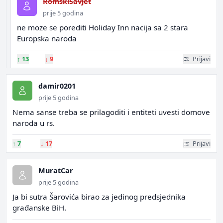
RomskiSavjet
prije 5 godina
ne moze se porediti Holiday Inn nacija sa 2 stara
Europska naroda
↑
13
↓
9
Prijavi
damir0201
prije 5 godina
Nema sanse treba se prilagoditi i entiteti uvesti domove
naroda u rs.
↑
7
↓
17
Prijavi
MuratCar
prije 5 godina
Ja bi sutra Šarovića birao za jedinog predsjednika
građanske BiH.