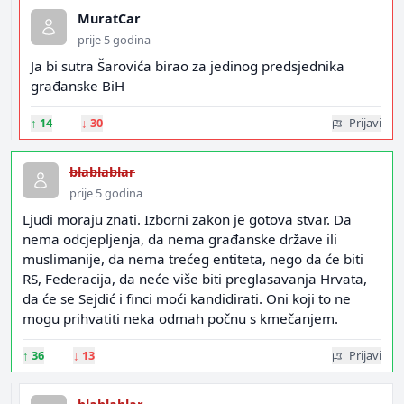
MuratCar
prije 5 godina
Ja bi sutra Šarovića birao za jedinog predsjednika
građanske BiH
↑
14
↓
30
Prijavi
blablablar
prije 5 godina
Ljudi moraju znati. Izborni zakon je gotova stvar. Da
nema odcjepljenja, da nema građanske države ili
muslimanije, da nema trećeg entiteta, nego da će biti
RS, Federacija, da neće više biti preglasavanja Hrvata,
da će se Sejdić i finci moći kandidirati. Oni koji to ne
mogu prihvatiti neka odmah počnu s kmečanjem.
↑
36
↓
13
Prijavi