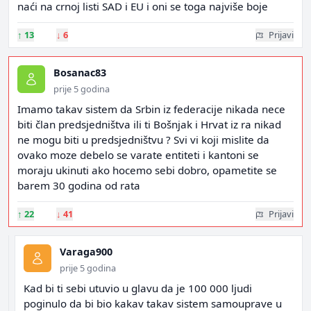
naći na crnoj listi SAD i EU i oni se toga najviše boje
↑
13
↓
6
Prijavi
Bosanac83
prije 5 godina
Imamo takav sistem da Srbin iz federacije nikada nece
biti član predsjedništva ili ti Bošnjak i Hrvat iz ra nikad
ne mogu biti u predsjedništvu ? Svi vi koji mislite da
ovako moze debelo se varate entiteti i kantoni se
moraju ukinuti ako hocemo sebi dobro, opametite se
barem 30 godina od rata
↑
22
↓
41
Prijavi
Varaga900
prije 5 godina
Kad bi ti sebi utuvio u glavu da je 100 000 ljudi
poginulo da bi bio kakav takav sistem samouprave u