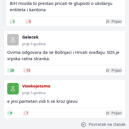
BiH mozda bi prestao pricati te gluposti o ukidanju
entiteta i kantona
↑
2
↓
0
Prijavi
Gelecek
prije 5 godina
Ovima odgovara da se Bošnjaci i Hrvati svađaju. SDS je
srpska ratna stranka.
↑
20
↓
13
Prijavi
Visokojetamo
prije 5 godina
e jesi pametan vidi ti se kroz glavu
↑
9
↓
7
Prijavi
Povratak na članak