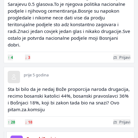
Sarajevu 0.5 glasova.To je njegova politika nacionalne
podjele i njihovog cementiranja.Bosnje su napokon
progledale i nikome nece dati vise da prodju
teritorujalne podjele sto adz konstantno zagovara i
radi.Znaci jedan covjek jedan glas i nikako drugacije.Sve
ostalo je potvrda nacionalne podjele moji Bosnjani
dobri.
↑
4
↓
3
Prijavi
prije 5 godina
Sta bi bilo da je nedaj Bože proporcija naroda drugacija,
recimo bosanski katolici 44%, bosanski pravoslavci 36%
i Bošnjaci 18%, koji bi zakon tada bio na snazi? Ovo
pitam.za.komsiju
↑
28
↓
18
Prijavi