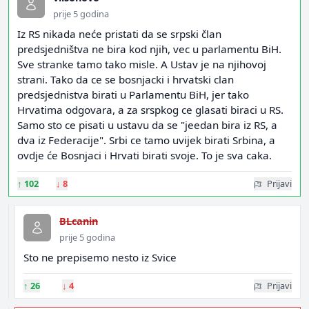
prije 5 godina
Iz RS nikada neće pristati da se srpski član
predsjedništva ne bira kod njih, vec u parlamentu BiH.
Sve stranke tamo tako misle. A Ustav je na njihovoj
strani. Tako da ce se bosnjacki i hrvatski clan
predsjednistva birati u Parlamentu BiH, jer tako
Hrvatima odgovara, a za srspkog ce glasati biraci u RS.
Samo sto ce pisati u ustavu da se "jeedan bira iz RS, a
dva iz Federacije". Srbi ce tamo uvijek birati Srbina, a
ovdje će Bosnjaci i Hrvati birati svoje. To je sva caka.
↑
102
↓
8
Prijavi
BLcanin
prije 5 godina
Sto ne prepisemo nesto iz Svice
↑
26
↓
4
Prijavi