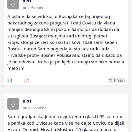
alo1
prije 5 godina
A ostaje da se vidi koji u Bosnjaka ce taj prijedlog
nakaradnog zakona progurati i dati Covicu da vlada
manjim demografskim pukom.Samo jos da dodam da
su izgleda Bosnjaci manjina kad im drugi pamet
kroje.Istorija ce reci koji su to likovi izdali sami sebe i
Bosnu i narod.Samo pogledajte sta adz radi i adz
Hrvatske protiv Bosne?.Pokusavaju stalno da dikazu da
je ne odrziva i treba je podijeliti a imaju sto niko nema a
malo im.
↑
1
↓
1
Prijavi
alo1
prije 5 godina
Samo gradjanska.Jedan covjek jedan glas.U RS su mirni
a panika kod Civica.Nikada vise ne dajte Covicu da dijeli
Hrvate.On misli Hrvat u Mostaru 10 glasova a onaj u