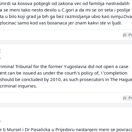
smrdi sa kosova pobjegli od zakona vec od familija nastradalih
 se meni tako nesto desilo u C.gori a da mi se on seta i poslije
ta u bilo koji grad ja bih ga bez razmisljanja ubio kao svinju.Ov
zlocinac samo kod vas bosanaca jer znam kakvi ste vi ljudi.
Pr
C
a
riminal Tribunal for the former Yugoslavia did not open a case
nt can be issued as under the court\'s policy of, \"completion
als should be concluded by 2010, as such prosecutors in The Hagu
riminal inquiries.
Pr
a
te ti Mursel i Dr Pasalicka u Prijedoru nastanjeni meni se povrac