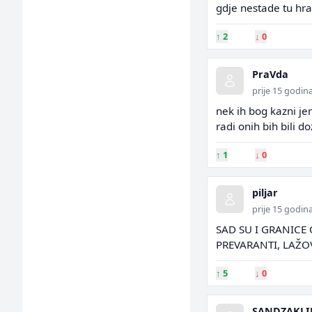
gdje nestade tu hra
↑
2
↓
0
PraVda
prije 15 godin
nek ih bog kazni jer
radi onih bih bili d
↑
1
↓
0
piljar
prije 15 godin
SAD SU I GRANICE 
PREVARANTI, LAŽOVI
↑
5
↓
0
SANDZAKLI