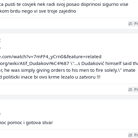
aca pusti te covjek nek radi svoj posao doprinosi sigurno vise
kom brdu nego vi sve troje zajedno
Pr
C
a
e.com/watch?v=7mFF4_yCrn0&feature=related
.org/wiki/Atif_Dudakovi%C4%87 \"...s Dudaković himself said th
cer, he was simply giving orders to his men to fire solely.\" imate
 politicki inace bi ovo krme lezalo u zatvoru !!!
Pr
a
oc pomoc i gotova stvar
Pr