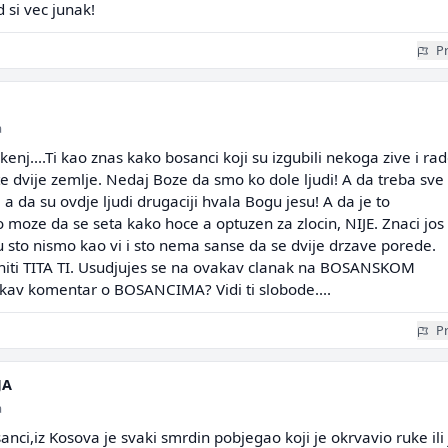
 si vec junak!
Pr
a
kenj....Ti kao znas kako bosanci koji su izgubili nekoga zive i rad
 te dvije zemlje. Nedaj Boze da smo ko dole ljudi! A da treba sve 
 a da su ovdje ljudi drugaciji hvala Bogu jesu! A da je to
moze da se seta kako hoce a optuzen za zlocin, NIJE. Znaci jos
sto nismo kao vi i sto nema sanse da se dvije drzave porede.
niti TITA TI. Usudjujes se na ovakav clanak na BOSANSKOM
akav komentar o BOSANCIMA? Vidi ti slobode....
Pr
JA
a
osanci,iz Kosova je svaki smrdin pobjegao koji je okrvavio ruke ili 