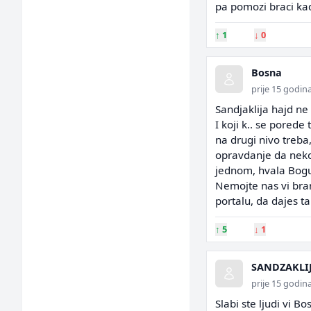
pa pomozi braci kad
↑
1
↓
0
Bosna
prije 15 godin
Sandjaklija hajd ne 
I koji k.. se porede
na drugi nivo treba,
opravdanje da neko 
jednom, hvala Bogu 
Nemojte nas vi bra
portalu, da dajes t
↑
5
↓
1
SANDZAKLI
prije 15 godin
Slabi ste ljudi vi B