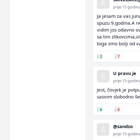
prije 15 godin
Ja jesam za vas jun
spuzu 9.godina.A n
vidim jos odavno ov
sa tim zlikovcima,vl
toga smo bolji od v
↑
2
↓
7
U pravu je
prije 15 godin
Jest, čovjek je potp
sasvim slobodno šet
↑
6
↓
6
@sandzo
prije 15 godin