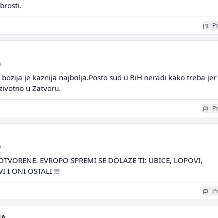
brosti.
Pr
a
 bozija je kaznija najbolja.Posto sud u BiH neradi kako treba jer
ozivotno u Zatvoru.
Pr
a
OTVORENE. EVROPO SPREMI SE DOLAZE TI: UBICE, LOPOVI,
 I ONI OSTALI !!!
Pr
JA