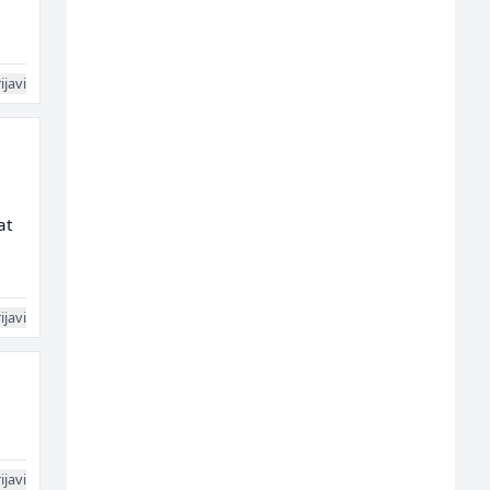
ijavi
at
ijavi
ijavi