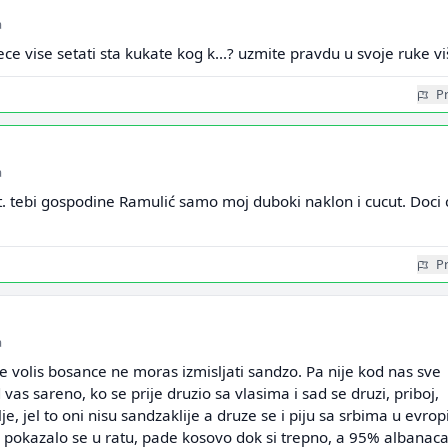
a
ce vise setati sta kukate kog k...? uzmite pravdu u svoje ruke vi
Pr
a
. tebi gospodine Ramulić samo moj duboki naklon i cucut. Doci 
Pr
a
 volis bosance ne moras izmisljati sandzo. Pa nije kod nas sve
d vas sareno, ko se prije druzio sa vlasima i sad se druzi, priboj,
lje, jel to oni nisu sandzaklije a druze se i piju sa srbima u evropi
ce pokazalo se u ratu, pade kosovo dok si trepno, a 95% albanaca