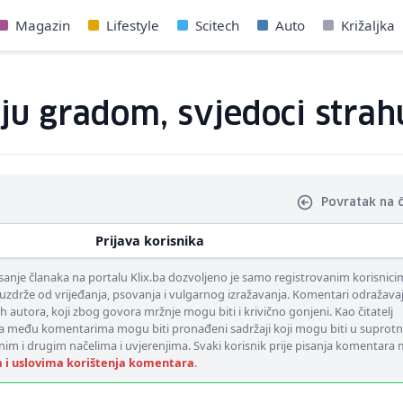
Magazin
Lifestyle
Scitech
Auto
Križaljka
aju gradom, svjedoci strah
Povratak na 
Prijava korisnika
nje članaka na portalu Klix.ba dozvoljeno je samo registrovanim korisnici
uzdrže od vrijeđanja, psovanja i vulgarnog izražavanja. Komentari odražava
ih autora, koji zbog govora mržnje mogu biti i krivično gonjeni. Kao čitatelj
 među komentarima mogu biti pronađeni sadržaji koji mogu biti u suprotn
nim i drugim načelima i uvjerenjima. Svaki korisnik prije pisanja komentara
a i uslovima korištenja komentara
.