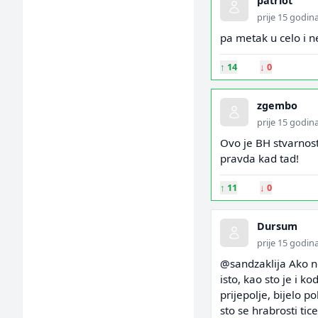
patriot
prije 15 godin
pa metak u celo i ne
↑
14
↓
0
zgembo
prije 15 godin
Ovo je BH stvarnost
pravda kad tad!
↑
11
↓
0
Dursum
prije 15 godin
@sandzaklija Ako ne
isto, kao sto je i ko
prijepolje, bijelo po
sto se hrabrosti ti