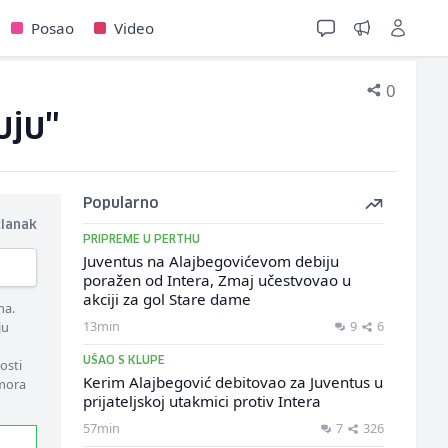
Posao
Video
0
uju"
Popularno
članak
PRIPREME U PERTHU
Juventus na Alajbegovićevom debiju
poražen od Intera, Zmaj učestvovao u
akciji za gol Stare dame
ma.
13min
9
6
ju
UŠAO S KLUPE
osti
Kerim Alajbegović debitovao za Juventus u
 mora
prijateljskoj utakmici protiv Intera
57min
7
326