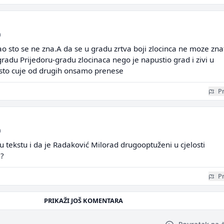
a
ao sto se ne zna.A da se u gradu zrtva boji zlocinca ne moze zna
gradu Prijedoru-gradu zlocinaca nego je napustio grad i zivi u
sto cuje od drugih onsamo prenese
Pr
a
 u tekstu i da je Radaković Milorad drugooptuženi u cjelosti
e?
Pr
PRIKAŽI JOŠ KOMENTARA