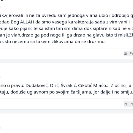
a
ak.Vjerovali ili ne za uvredu sam jednoga vlaha ubio i odrobijo 
edao Bog ALLAH da smo vasega karaktera.Ja sada zivim vani i
dje kako pijancite sa istim tim smrdima dok siptare nikad ne v
ah je vlah,drzao ga pod noge ili ga drzao na glavu isto ti misli.
as sto necemo sa takvim zlikovcima da se druzimo.
Pr
a
uno u pravu: Dudaković, Orić, Švrakić, Cikotić Mlaćo... Zločinci, a
aju, doduše uglavnom po svojim čaršijama, jer dalje i ne smiju
Pr
a