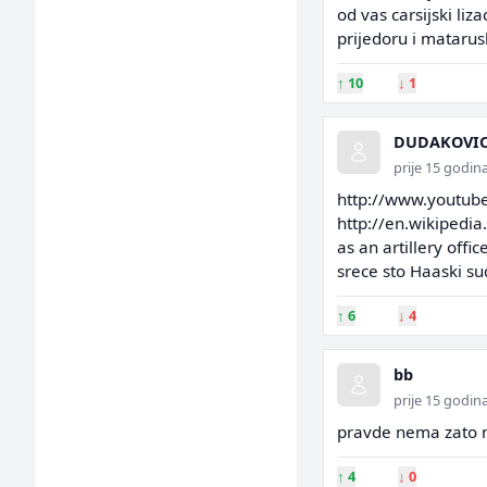
od vas carsijski liz
prijedoru i matarus
↑
10
↓
1
DUDAKOVI
prije 15 godin
http://www.youtub
http://en.wikipedia
as an artillery offi
srece sto Haaski sud
↑
6
↓
4
bb
prije 15 godin
pravde nema zato n
↑
4
↓
0