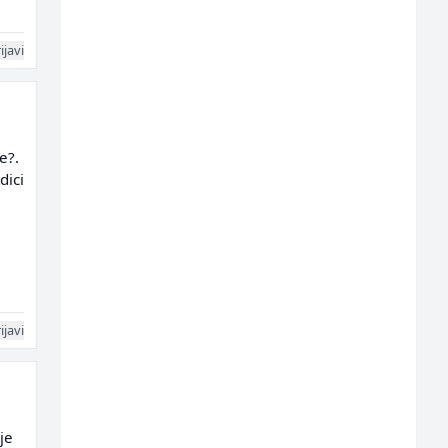
ijavi
e?.
dici
ijavi
je