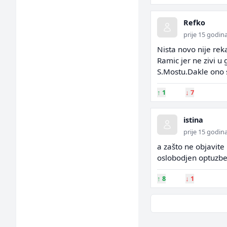
Refko
prije 15 godin
Nista novo nije rek
Ramic jer ne zivi u 
S.Mostu.Dakle ono 
↑
1
↓
7
istina
prije 15 godin
a zašto ne objavite
oslobodjen optuzb
↑
8
↓
1