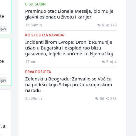
U 68. GODINI
Preminuo otac Lionela Messija, bio mu je
še
glavni oslonac u životu i karijeri
1h 54min
9
170
ijavi
KO STOJI IZA NAPADA?
Incidenti širom Evrope: Dron iz Rumunije
ušao u Bugarsku i eksplodirao blizu
gasovoda, letjelice uočene i u Njemačkoj
ce
17min
5
4
PRVA POSJETA
Zelenski u Beogradu: Zahvalio se Vučiću
ijavi
na podršci koju Srbija pruža ukrajinskom
narodu
2h 29min
86
213
. a
.