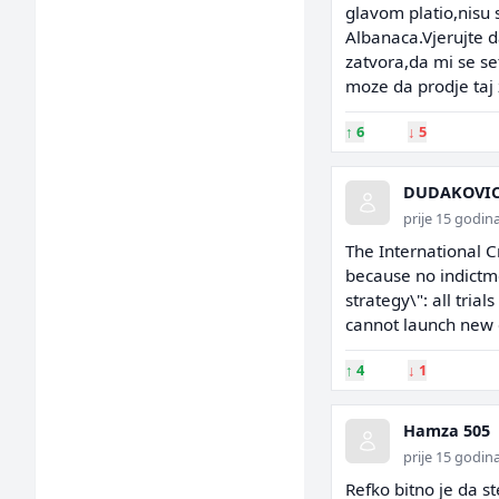
glavom platio,nisu 
Albanaca.Vjerujte da
zatvora,da mi se se
moze da prodje taj 
↑
6
↓
5
DUDAKOVI
prije 15 godin
The International C
because no indictme
strategy\": all tri
cannot launch new c
↑
4
↓
1
Hamza 505
prije 15 godin
Refko bitno je da s