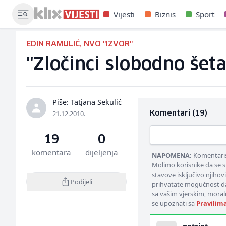
Vijesti
Biznis
Sport
EDIN RAMULIĆ, NVO "IZVOR"
"Zločinci slobodno šet
Piše: Tatjana Sekulić
21.12.2010.
Komentari (19)
19
0
komentara
dijeljenja
NAPOMENA:
Komentarisa
Molimo korisnike da se s
stavove isključivo njihov
Podijeli
prihvatate mogućnost da
sa vašim vjerskim, moral
se upoznati sa
Pravilim