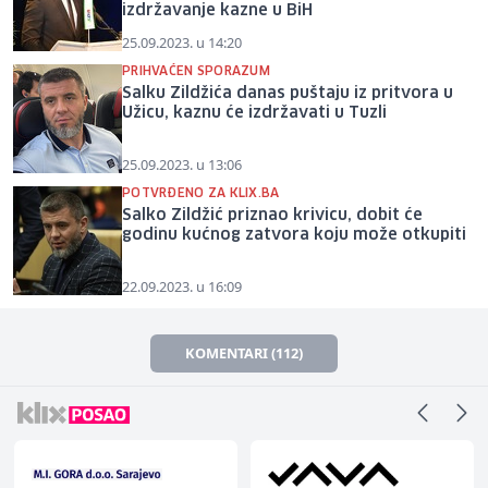
izdržavanje kazne u BiH
25.09.2023. u 14:20
PRIHVAĆEN SPORAZUM
Salku Zildžića danas puštaju iz pritvora u
Užicu, kaznu će izdržavati u Tuzli
25.09.2023. u 13:06
POTVRĐENO ZA KLIX.BA
Salko Zildžić priznao krivicu, dobit će
godinu kućnog zatvora koju može otkupiti
22.09.2023. u 16:09
KOMENTARI (112)