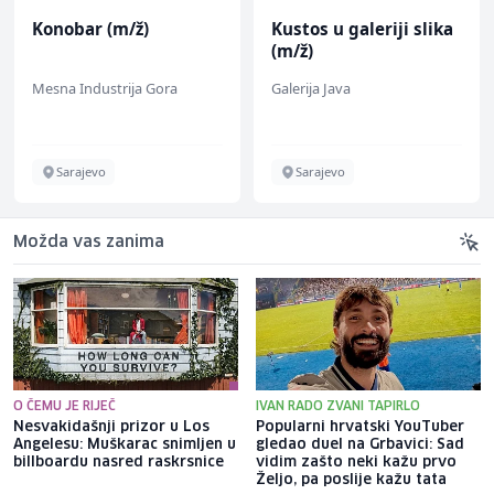
Konobar (m/ž)
Kustos u galeriji slika
(m/ž)
Mesna Industrija Gora
Galerija Java
Sarajevo
Sarajevo
Možda vas zanima
O ČEMU JE RIJEČ
IVAN RADO ZVANI TAPIRLO
Nesvakidašnji prizor u Los
Popularni hrvatski YouTuber
Angelesu: Muškarac snimljen u
gledao duel na Grbavici: Sad
billboardu nasred raskrsnice
vidim zašto neki kažu prvo
Željo, pa poslije kažu tata