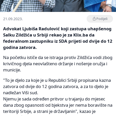
21.09.2023.
Podijeli
Advokat Ljubiša Radulović koji zastupa uhapšenog
Salku Zildžića u Srbiji rekao je za Klix.ba da
federalnom zastupniku iz SDA prijeti od dvije do 12
godina zatvora.
Na početku ističe da se istraga protiv Zildžića vodi zbog
krivičnog djela neovlašteno držanje i nošenje oružja i
municije.
"To je djelo za koje je u Republici Srbiji propisana kazna
zatvora od dvije do 12 godina zatvora, a za to djelo je
nadležan Viši sud.
Njemu je sada određen pritvor u trajanju do mjesec
dana zbog opasnosti od bjekstva jer nema boravište na
teritoriji Srbije, a strani je državljanin", kazao je