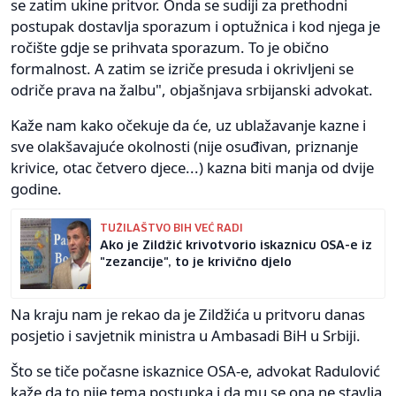
se zatim ukine pritvor. Onda se sudiji za prethodni
postupak dostavlja sporazum i optužnica i kod njega je
ročište gdje se prihvata sporazum. To je obično
formalnost. A zatim se izriče presuda i okrivljeni se
odriče prava na žalbu", objašnjava srbijanski advokat.
Kaže nam kako očekuje da će, uz ublažavanje kazne i
sve olakšavajuće okolnosti (nije osuđivan, priznanje
krivice, otac četvero djece...) kazna biti manja od dvije
godine.
TUŽILAŠTVO BIH VEĆ RADI
Ako je Zildžić krivotvorio iskaznicu OSA-e iz
"zezancije", to je krivično djelo
Na kraju nam je rekao da je Zildžića u pritvoru danas
posjetio i savjetnik ministra u Ambasadi BiH u Srbiji.
Što se tiče počasne iskaznice OSA-e, advokat Radulović
kaže da to nije tema postupka i da mu se ona ne stavlja