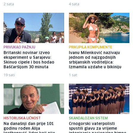
2 sata
4 sata
PRIVUKAO PAŽNJU
PRIKUPILA KOMPLIMENTE
Britanski novinar izveo
Ivanu Milenković nazivaju
eksperiment u Sarajevu:
jednom od najzgodnijih
Skinuo cipele i bos hodao
srbijanskih voditeljica:
Baščaršijom 30 minuta
Izmamila uzdahe u bikiniju
19 sati
1 sat
HISTORIJSKA LIČNOST
SKANDALOZAN SISTEM
Na današnji dan prije 101
Crnogorski vaterpolisti
godinu rođen Alija
spustili glavu za vrijeme