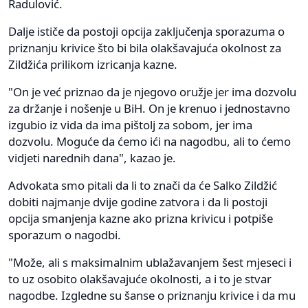
Radulović.
Dalje ističe da postoji opcija zaključenja sporazuma o
priznanju krivice što bi bila olakšavajuća okolnost za
Zildžića prilikom izricanja kazne.
"On je već priznao da je njegovo oružje jer ima dozvolu
za držanje i nošenje u BiH. On je krenuo i jednostavno
izgubio iz vida da ima pištolj za sobom, jer ima
dozvolu. Moguće da ćemo ići na nagodbu, ali to ćemo
vidjeti narednih dana", kazao je.
Advokata smo pitali da li to znači da će Salko Zildžić
dobiti najmanje dvije godine zatvora i da li postoji
opcija smanjenja kazne ako prizna krivicu i potpiše
sporazum o nagodbi.
"Može, ali s maksimalnim ublažavanjem šest mjeseci i
to uz osobito olakšavajuće okolnosti, a i to je stvar
nagodbe. Izgledne su šanse o priznanju krivice i da mu