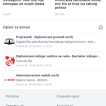
Izetbegović, lider koji nije
intoniranja nacionalne himne,
odstupao od svojih ideala
evo šta se krije iza takvog
poteza
5 sati
28 min
Oglasi za posao
Pripravnik - Diplomirani pravnik (m/ž)
Zajednička advokatska kancelarija Hakija Kurtović i Adis
Kurtović
Prijava do: 30.08.2026. u 23:59
Diplomirani inžinjer zaštite na radu - Bachelor inžinjer
sigurnosti i pomoći (m/ž)
Granulo-Re
Prijava do: 13.08.2026. u 23:59
Administrativni radnik (m/ž)
Elektro Servis - BOSCH
Prijava do: 05.09.2026. u 23:59
Početna
Dojavite vijest
Impressum
Komentari