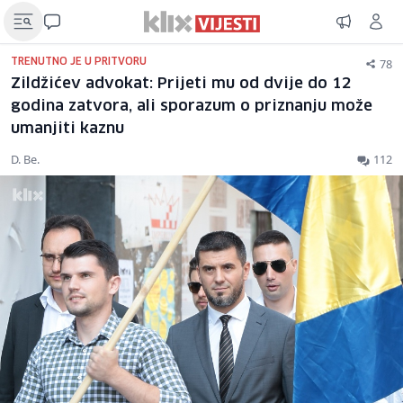
78
TRENUTNO JE U PRITVORU
Zildžićev advokat: Prijeti mu od dvije do 12
godina zatvora, ali sporazum o priznanju može
umanjiti kaznu
D. Be.
112