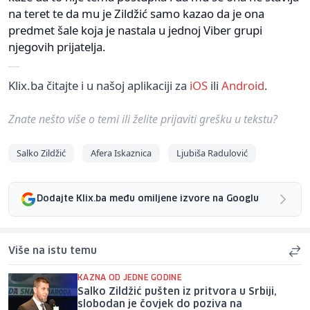
na teret te da mu je Zildžić samo kazao da je ona
predmet šale koja je nastala u jednoj Viber grupi
njegovih prijatelja.
Klix.ba čitajte i u našoj aplikaciji za
iOS
ili
Android
.
Znate nešto više o temi ili želite prijaviti grešku u tekstu?
Salko Zildžić
Afera Iskaznica
Ljubiša Radulović
Dodajte Klix.ba među omiljene izvore na Googlu
Više na istu temu
KAZNA OD JEDNE GODINE
Salko Zildžić pušten iz pritvora u Srbiji,
slobodan je čovjek do poziva na