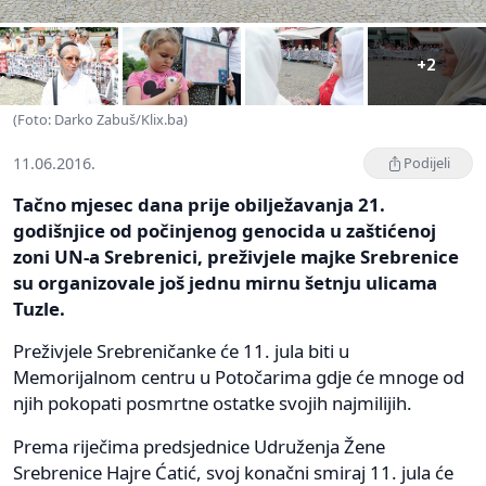
+2
(Foto: Darko Zabuš/Klix.ba)
11.06.2016.
Podijeli
Tačno mjesec dana prije obilježavanja 21.
godišnjice od počinjenog genocida u zaštićenoj
zoni UN-a Srebrenici, preživjele majke Srebrenice
su organizovale još jednu mirnu šetnju ulicama
Tuzle.
Preživjele Srebreničanke će 11. jula biti u
Memorijalnom centru u Potočarima gdje će mnoge od
njih pokopati posmrtne ostatke svojih najmilijih.
Prema riječima predsjednice Udruženja Žene
Srebrenice Hajre Ćatić, svoj konačni smiraj 11. jula će