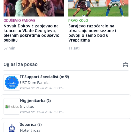
ODUŠEVIO FANOVE
PRVO KOLO
Novak Đoković zapjevao na
Sarajevo razočaralo na
koncertu Vlade Georgieva,
otvaranju nove sezone i
plesnim pokretima oduševio
osvojilo samo bod u
publiku
Vrapčićima
57 min
11 sati
Oglasi za posao
IT Support Specialist (m/ž)
USZ Dom Familia
Prijava do: 21.08.2026. u 23:59
Higijeničarka (ž)
Invictus
Prijava do: 30.08.2026. u 23:59
Sobarica (ž)
Hoteli Ilidža