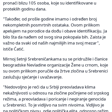
pronaći blizu 105 osoba, koje su identifikovane u
proteklih godinu dana.
"Također, od prošle godine imamo i određen broj
nekompletnih posmrtnih ostataka. Ovom prilikom
apelujem na porodice da dođu i obave identifikaciju. Ja
bilo šta da nađem od svog sina pokopala bih. Zaista je
važno da svaki od naših najmilijih ima svoj mezar",
ističe Ćatić.
Mirnoj šetnji Srebreničankama su se pridružile i članice
beogradske Nevladine organizacije Žene u crnom, koje
su ovom prilikom poručile da žrtve zločina u Srebrenici
zaslužuju sjećanje i uvažavanje.
"Nedovoljno je reći da u Srbiji preovladava klima
nekažnjivosti u odnosu na zločine počinjene od srpskog
režima, a preovladava i poricanje i negiranje genocida
u Srebrenici. To je vidljivo na svim nivoima. Vidljivo je
na političkom nivou, gdje politička elita, odnosno režim