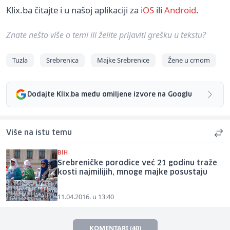
Klix.ba čitajte i u našoj aplikaciji za
iOS
ili
Android
.
Znate nešto više o temi ili želite prijaviti grešku u tekstu?
Tuzla
Srebrenica
Majke Srebrenice
Žene u crnom
Dodajte Klix.ba među omiljene izvore na Googlu
Više na istu temu
BIH
Srebreničke porodice već 21 godinu traže
kosti najmilijih, mnoge majke posustaju
11.04.2016. u 13:40
KOMENTARI (40)