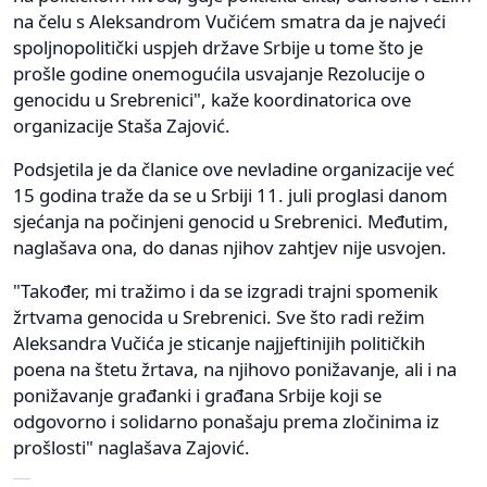
na čelu s Aleksandrom Vučićem smatra da je najveći
spoljnopolitički uspjeh države Srbije u tome što je
prošle godine onemogućila usvajanje Rezolucije o
genocidu u Srebrenici", kaže koordinatorica ove
organizacije Staša Zajović.
Podsjetila je da članice ove nevladine organizacije već
15 godina traže da se u Srbiji 11. juli proglasi danom
sjećanja na počinjeni genocid u Srebrenici. Međutim,
naglašava ona, do danas njihov zahtjev nije usvojen.
"Također, mi tražimo i da se izgradi trajni spomenik
žrtvama genocida u Srebrenici. Sve što radi režim
Aleksandra Vučića je sticanje najjeftinijih političkih
poena na štetu žrtava, na njihovo ponižavanje, ali i na
ponižavanje građanki i građana Srbije koji se
odgovorno i solidarno ponašaju prema zločinima iz
prošlosti" naglašava Zajović.