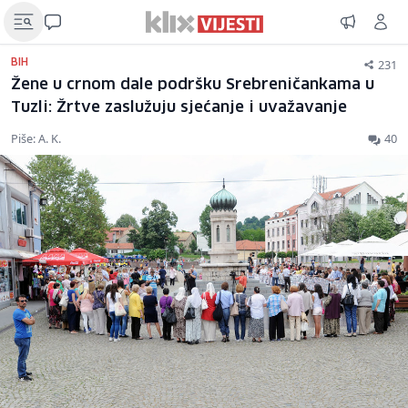
231
BIH
Žene u crnom dale podršku Srebreničankama u
Tuzli: Žrtve zaslužuju sjećanje i uvažavanje
Piše: A. K.
40