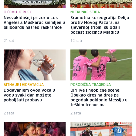
O ČEMU JE RIJEČ
NI TRUNKE STIDA
Nesvakidašnji prizor u Los
Sramotna koreografija Delija
Angelesu: Muškarac snimljen u
protiv Novog Pazara, na
billboardu nasred raskrsnice
sjevernoj tribini su odali
počast zločincu Mladiću
21 sat
12 sati
BITNA JE I HIDRATACIJA
PORODIČNA TRAGEDIJA
Dodavanjem ovog voća u
Dirljive i neobične scene:
vodu svaki dan možete
Obukao dres na dres pa
poboljšati probavu
pogodak poklonio Messiju u
teškim trenucima
2 sata
2 sata