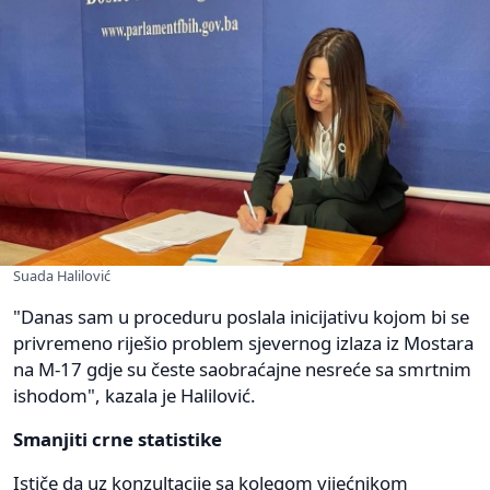
Suada Halilović
"Danas sam u proceduru poslala inicijativu kojom bi se
privremeno riješio problem sjevernog izlaza iz Mostara
na M-17 gdje su česte saobraćajne nesreće sa smrtnim
ishodom", kazala je Halilović.
Smanjiti crne statistike
Ističe da uz konzultacije sa kolegom vijećnikom