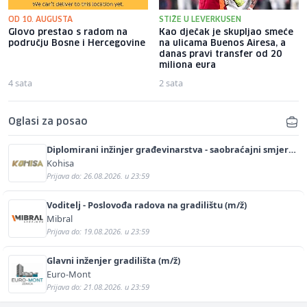
OD 10. AUGUSTA
STIŽE U LEVERKUSEN
Glovo prestao s radom na
Kao dječak je skupljao smeće
području Bosne i Hercegovine
na ulicama Buenos Airesa, a
danas pravi transfer od 20
miliona eura
4 sata
2 sata
Oglasi za posao
Diplomirani inžinjer građevinarstva - saobraćajni smjer
(m/ž)
Kohisa
Prijava do: 26.08.2026. u 23:59
Voditelj - Poslovođa radova na gradilištu (m/ž)
Mibral
Prijava do: 19.08.2026. u 23:59
Glavni inženjer gradilišta (m/ž)
Euro-Mont
Prijava do: 21.08.2026. u 23:59