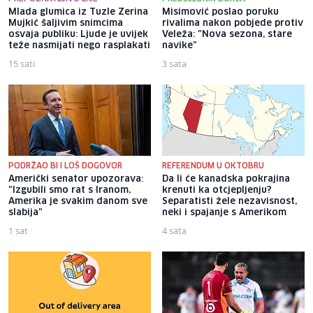
Mlada glumica iz Tuzle Zerina
Misimović poslao poruku
Mujkić šaljivim snimcima
rivalima nakon pobjede protiv
osvaja publiku: Ljude je uvijek
Veleža: "Nova sezona, stare
teže nasmijati nego rasplakati
navike"
15 sati
3 sata
PODRŽAO BI I LOŠ DOGOVOR
REFERENDUM U OKTOBRU
Američki senator upozorava:
Da li će kanadska pokrajina
"Izgubili smo rat s Iranom,
krenuti ka otcjepljenju?
Amerika je svakim danom sve
Separatisti žele nezavisnost,
slabija"
neki i spajanje s Amerikom
1 sat
4 sata