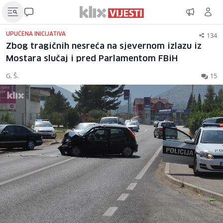
134
UPUĆENA INICIJATIVA
Zbog tragičnih nesreća na sjevernom izlazu iz
Mostara slučaj i pred Parlamentom FBiH
G. Š.
15