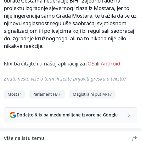
obrate Cestama Federacije BiH i zajedno rade na
projektu izgradnje sjevernog izlaza iz Mostara, jer to
nije ingerencija samo Grada Mostara, te tražila da se uz
njihovu saglasnost reguluše saobraćaj svjetlosnom
signalizacijom ili policajcima koji bi regulisali saobraćaj
do izgradnje kružnog toga, ali na to nikada nije bilo
nikakve raekcije.
Klix.ba čitajte i u našoj aplikaciji za
iOS
ili
Android
.
Znate nešto više o temi ili želite prijaviti grešku u tekstu?
Mostar
Parlament FBiH
Magistralni put M-17
Dodajte Klix.ba među omiljene izvore na Googlu
Više na istu temu