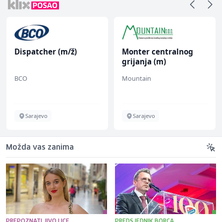
Dispatcher (m/ž)
Monter centralnog
grijanja (m)
BCO
Mountain
Sarajevo
Sarajevo
Možda vas zanima
PREPOZNATLJIVO LICE
PREDSJEDNIK BORCA