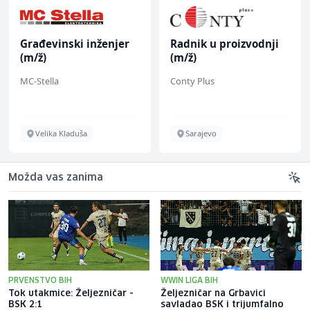
Građevinski inženjer
Radnik u proizvodnji
(m/ž)
(m/ž)
MC-Stella
Conty Plus
Velika Kladuša
Sarajevo
Možda vas zanima
PRVENSTVO BIH
WWIN LIGA BIH
Tok utakmice: Željezničar -
Željezničar na Grbavici
BSK 2:1
savladao BSK i trijumfalno