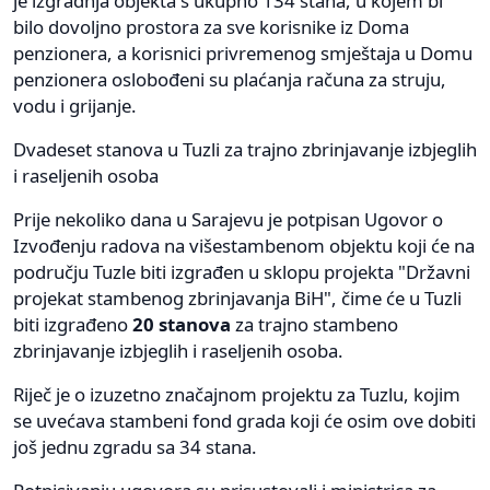
je izgradnja objekta s ukupno 134 stana, u kojem bi
bilo dovoljno prostora za sve korisnike iz Doma
penzionera, a korisnici privremenog smještaja u Domu
penzionera oslobođeni su plaćanja računa za struju,
vodu i grijanje.
Dvadeset stanova u Tuzli za trajno zbrinjavanje izbjeglih
i raseljenih osoba
Prije nekoliko dana u Sarajevu je potpisan Ugovor o
Izvođenju radova na višestambenom objektu koji će na
području Tuzle biti izgrađen u sklopu projekta "Državni
projekat stambenog zbrinjavanja BiH", čime će u Tuzli
biti izgrađeno
20 stanova
za trajno stambeno
zbrinjavanje izbjeglih i raseljenih osoba.
Riječ je o izuzetno značajnom projektu za Tuzlu, kojim
se uvećava stambeni fond grada koji će osim ove dobiti
još jednu zgradu sa 34 stana.