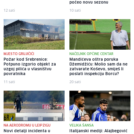
počeo novu sezonu
12 sati
10 sati
MJESTO GRUJIČIĆI
NAČELNIK OPĆINE CENTAR
Požar kod Srebrenice:
Mandićeva oštra poruka
Potpuno izgorio objekt za
Džemidžiću: Molio sam da ne
uzgoj pilića u vlasništvu
zatvarate Koševo, smiješ li
povratnika
poslati inspekciju Borcu?
11 sati
20 sati
NA AERODROMU U LEIPZIGU
VELIKA ŠANSA
Novi detalji incidenta u
Italijanski mediji: Alajbegović