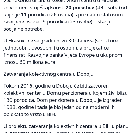
već rekonstruiran. U kolektivnom centru u Hrasnici
privremeni smještaj koristi
20 porodica
(49 osoba) od
kojih je 11 porodica (26 osoba) s priznatim statusom
raseljene osobe i 9 porodica (23 osobe) u stanju
socijalne potrebe.
U Hrasnici će se graditi blizu 30 stanova (strukture
jednosobni, dvosobni i trosobni), a projekat će
finansirati Razvojna banka Vijeća Evrope u ukupnom
iznosu 60 miliona eura.
Zatvaranje kolektivnog centra u Doboju
Tokom 2016. godine u Doboju će biti zatvoren
kolektivni centar u Domu penzionera u kojem živi blizu
130 porodica. Dom penzionera u Doboju je izgrađen
1988. godine i tada je bio jedan od najmodernijih
objekata te vrste u BiH.
U projektu zatvaranja kolektivnih centara u BiH u planu