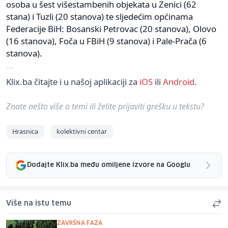
osoba u šest višestambenih objekata u Zenici (62
stana) i Tuzli (20 stanova) te sljedećim općinama
Federacije BiH: Bosanski Petrovac (20 stanova), Olovo
(16 stanova), Foča u FBiH (9 stanova) i Pale-Prača (6
stanova).
Klix.ba čitajte i u našoj aplikaciji za
iOS
ili
Android
.
Znate nešto više o temi ili želite prijaviti grešku u tekstu?
Hrasnica
kolektivni centar
Dodajte Klix.ba među omiljene izvore na Googlu
Više na istu temu
ZAVRŠNA FAZA