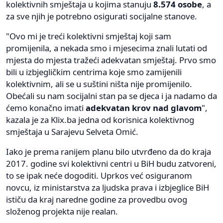
kolektivnih smještaja u kojima stanuju
8.574 osobe
, a
za sve njih je potrebno osigurati socijalne stanove.
"Ovo mi je treći kolektivni smještaj koji sam
promijenila, a nekada smo i mjesecima znali lutati od
mjesta do mjesta tražeći adekvatan smještaj. Prvo smo
bili u izbjegličkim centrima koje smo zamijenili
kolektivnim, ali se u suštini ništa nije promijenilo.
Obećali su nam socijalni stan pa se djeca i ja nadamo da
ćemo konačno imati
adekvatan krov nad glavom
",
kazala je za Klix.ba jedna od korisnica kolektivnog
smještaja u Sarajevu Selveta Omić.
Iako je prema ranijem planu bilo utvrđeno da do kraja
2017. godine svi kolektivni centri u BiH budu zatvoreni,
to se ipak neće dogoditi. Uprkos već osiguranom
novcu, iz ministarstva za ljudska prava i izbjeglice BiH
ističu da kraj naredne godine za provedbu ovog
složenog projekta nije realan.