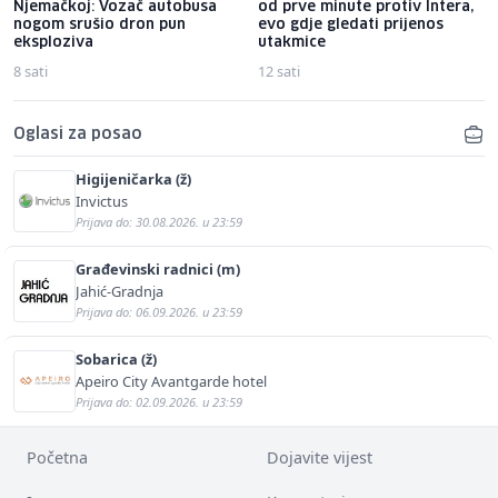
Njemačkoj: Vozač autobusa
od prve minute protiv Intera,
nogom srušio dron pun
evo gdje gledati prijenos
eksploziva
utakmice
8 sati
12 sati
Oglasi za posao
Higijeničarka (ž)
Invictus
Prijava do: 30.08.2026. u 23:59
Građevinski radnici (m)
Jahić-Gradnja
Prijava do: 06.09.2026. u 23:59
Sobarica (ž)
Apeiro City Avantgarde hotel
Prijava do: 02.09.2026. u 23:59
Početna
Dojavite vijest