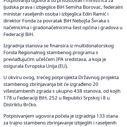
Potpisivanju ugovora su prisustovali i ministrica za
ljudska prava i izbjeglice BiH Semiha Borovac, federalni
ministar raseljenih osoba i izbjeglica Edin Ramić i
direktor Fonda za povratak BiH Nebojša Švraka s
načelnicima i gradonačelnicima šest općina i gradova u
Federaciji BiH.
Izgradnja stanova se finansira iz multidonatorskog
Fonda Regionalnog stambenog programa s
prevlađujućim učešćem IPA sredstava, a koja je
osigurala Evropska Unija (EU).
U okviru ovog, trećeg potprojekta Državnog projekta
stambenog zbrinjavanja bit će izgrađeno 20
višestambenih zgrada s ukupno 438 stanova, od kojih
178 u Federaciji BiH, 252 u Republici Srpskoj i 8 u
Distriktu Brčko.
Potpisivanjem ugovora počela je izgradnja 133 stana
za trajno stambeno zbrinjavanje izbjeglih i raseljenih