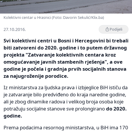
Kolektivni centar u Hrasnici (Foto: Davorin Sekulić/Klix.ba)
27.10.2016.
Podijeli
Svi kolektivni centri u Bosni i Hercegovini bi trebali
biti zatvoreni do 2020. godine i to putem državnog
projekta "Zatvaranje kolektivnih centara kroz
omogućavanje javnih stambenih rješenja", a ove
godine je počela i gradnja prvih socijalnih stanova
za najugroženije porodice.
Iz ministarstva za ljudska prava i izbjeglice BiH ističu da
je zatvaranje bilo predviđeno do kraja naredne godine,
ali je zbog dinamike radova i velikog broja osoba koje
potražuju socijalne stanove sve prolongirano
do 2020.
godine.
Prema podacima resornog ministarstva, u BiH ima 170