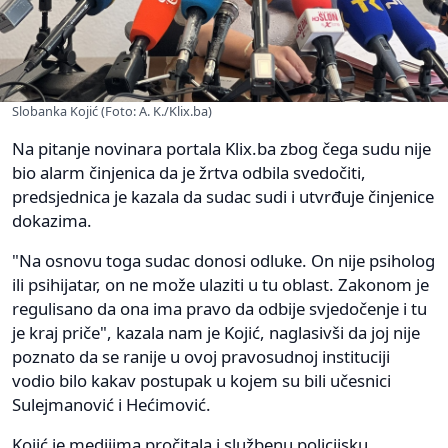
Slobanka Kojić (Foto: A. K./Klix.ba)
Na pitanje novinara portala Klix.ba zbog čega sudu nije
bio alarm činjenica da je žrtva odbila svedočiti,
predsjednica je kazala da sudac sudi i utvrđuje činjenice
dokazima.
"Na osnovu toga sudac donosi odluke. On nije psiholog
ili psihijatar, on ne može ulaziti u tu oblast. Zakonom je
regulisano da ona ima pravo da odbije svjedočenje i tu
je kraj priče", kazala nam je Kojić, naglasivši da joj nije
poznato da se ranije u ovoj pravosudnoj instituciji
vodio bilo kakav postupak u kojem su bili učesnici
Sulejmanović i Hećimović.
Kojić je medijima pročitala i službenu policijsku