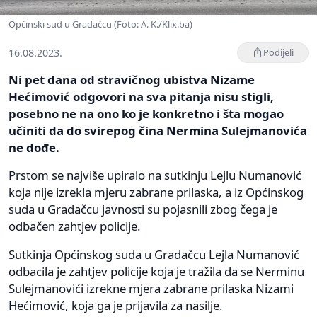
Općinski sud u Gradačcu (Foto: A. K./Klix.ba)
16.08.2023.
Podijeli
Ni pet dana od stravičnog ubistva Nizame
Hećimović odgovori na sva pitanja nisu stigli,
posebno ne na ono ko je konkretno i šta mogao
učiniti da do svirepog čina Nermina Sulejmanovića
ne dođe.
Prstom se najviše upiralo na sutkinju Lejlu Numanović
koja nije izrekla mjeru zabrane prilaska, a iz Općinskog
suda u Gradačcu javnosti su pojasnili zbog čega je
odbačen zahtjev policije.
Sutkinja Općinskog suda u Gradačcu Lejla Numanović
odbacila je zahtjev policije koja je tražila da se Nerminu
Sulejmanovići izrekne mjera zabrane prilaska Nizami
Hećimović, koja ga je prijavila za nasilje.