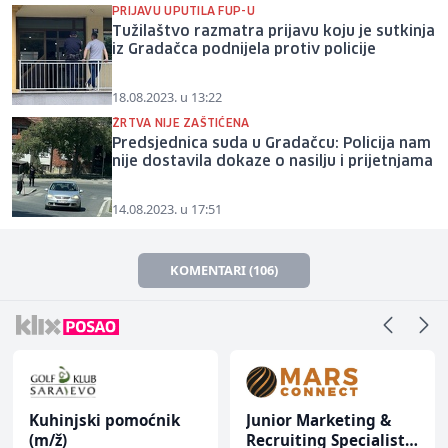
PRIJAVU UPUTILA FUP-U
Tužilaštvo razmatra prijavu koju je sutkinja
iz Gradačca podnijela protiv policije
18.08.2023. u 13:22
ŽRTVA NIJE ZAŠTIĆENA
Predsjednica suda u Gradačcu: Policija nam
nije dostavila dokaze o nasilju i prijetnjama
14.08.2023. u 17:51
KOMENTARI (106)
Kuhinjski pomoćnik
Junior Marketing &
(m/ž)
Recruiting Specialist