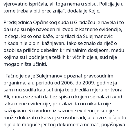
vjerovatno ispričala, ali toga nema u spisu. Policija je u
tome trebala biti preciznija", dodala je Kojić.
Predsjednica Općinskog suda u Gradačcu je navela i to
da u spisu nije naveden ni izvod iz kaznene evidencije,
iz čega, kako ona kaže, proizilazi da Sulejmanović
nikada nije bio ni kažnjavan. Iako se znalo da riječ o
osobi sa prilično debelim kriminalnim dosijeom, među
kojima su i počinjenja teških krivičnih djela, sud nije
mogao ništa učiniti.
"Tačno je da je Sulejmanović poznat pravosudnim
organima, a u periodu od 2006. do 2009. godine ja
sam mu sudila kao sutkinja te odredila mjeru pritvora.
Ali, mora se znati da bez spisa u kojem se nalazi izvod
iz kaznene evidencije, proizilazi da on nikada nije
kažnjavan. S izvodom iz kaznene evidencije sudiji se
može dokazati o kakvoj se osobi radi, a u ovo slučaju to
nije bilo moguće jer tog dokumenta nema", pojašnjava