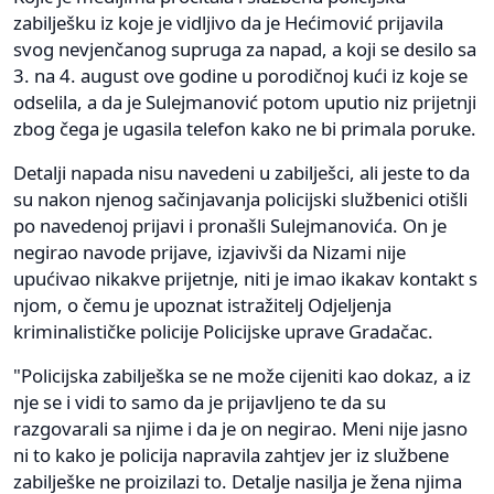
zabilješku iz koje je vidljivo da je Hećimović prijavila
svog nevjenčanog supruga za napad, a koji se desilo sa
3. na 4. august ove godine u porodičnoj kući iz koje se
odselila, a da je Sulejmanović potom uputio niz prijetnji
zbog čega je ugasila telefon kako ne bi primala poruke.
Detalji napada nisu navedeni u zabilješci, ali jeste to da
su nakon njenog sačinjavanja policijski službenici otišli
po navedenoj prijavi i pronašli Sulejmanovića. On je
negirao navode prijave, izjavivši da Nizami nije
upućivao nikakve prijetnje, niti je imao ikakav kontakt s
njom, o čemu je upoznat istražitelj Odjeljenja
kriminalističke policije Policijske uprave Gradačac.
"Policijska zabilješka se ne može cijeniti kao dokaz, a iz
nje se i vidi to samo da je prijavljeno te da su
razgovarali sa njime i da je on negirao. Meni nije jasno
ni to kako je policija napravila zahtjev jer iz službene
zabilješke ne proizilazi to. Detalje nasilja je žena njima