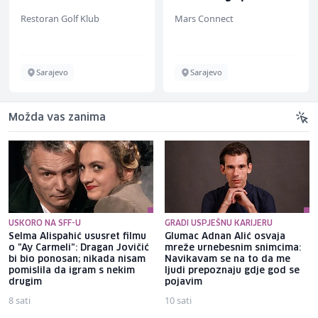
(m/ž)
Restoran Golf Klub
Mars Connect
Sarajevo
Sarajevo
Možda vas zanima
USKORO NA SFF-U
GRADI USPJEŠNU KARIJERU
Selma Alispahić ususret filmu
Glumac Adnan Alić osvaja
o "Ay Carmeli": Dragan Jovičić
mreže urnebesnim snimcima:
bi bio ponosan; nikada nisam
Navikavam se na to da me
pomislila da igram s nekim
ljudi prepoznaju gdje god se
drugim
pojavim
8 sati
10 sati