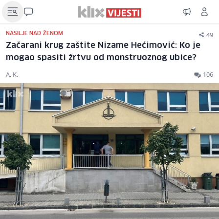
49
NASILJE NAD ŽENOM
Začarani krug zaštite Nizame Hećimović: Ko je
mogao spasiti žrtvu od monstruoznog ubice?
A. K.
106