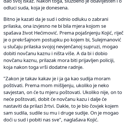
dao svoj iskaz. Nakon toga, službeno je obaviješten i o
odluci suda, koja je donesena.
Bitno je kazati da je sud i odnio odluku o zabrani
prilaska, ona izvjesno ne bi bila mjera kojom se
spašava život Hećimović. Prema pojašnjenju Kojić, riječ
je o prekršajnom postupku po kojem bi, Sulejmanović
u slučaju prilaska svojoj nevjenčanoj supruzi, mogao
dobiti novčanu kaznu i ništa više. A da bi i dobio
novčanu kaznu, prilazak mora biti prijavljen policiji,
koja nakon toga vrši dodatne radnje.
"Zakon je takav kakav je i ja ga kao sudija moram
poštivati. Prema mom mišljenju, ukoliko je neko
savjestan, on će tu mjeru poštovati. Ukoliko nije, on to
neće poštovati, dobit će novčanu kazu i dalje će
nastaviti da prilazi žrtvi. Dakle, to je bio čovjek kojem
sam sudila, sudile su mu i druge sudije. On je mogao
doći u sud i pobiti nas sve", naglašava Kojić.