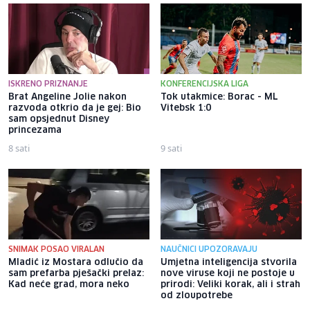
ISKRENO PRIZNANJE
KONFERENCIJSKA LIGA
Brat Angeline Jolie nakon
Tok utakmice: Borac - ML
razvoda otkrio da je gej: Bio
Vitebsk 1:0
sam opsjednut Disney
princezama
8 sati
9 sati
SNIMAK POSAO VIRALAN
NAUČNICI UPOZORAVAJU
Mladić iz Mostara odlučio da
Umjetna inteligencija stvorila
sam prefarba pješački prelaz:
nove viruse koji ne postoje u
Kad neće grad, mora neko
prirodi: Veliki korak, ali i strah
od zloupotrebe