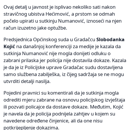
Ovaj detalj u javnost je isplivao nekoliko sati nakon
stravičnog ubistva Hećimović, a prstom se odmah
počelo upirati u sutkinju Numanović, iznoseći na njen
račun izuzetno jake optužbe.
Predsjednica Općinskog suda u Gradačcu
Slobodanka
Kojić
na današnjoj konferenciji za medije je kazala da
sutkinja Numanović nije mogla donijeti odluku o
zabrani prilaska jer policija nije dostavila dokaze. Kazala
je da je iz Policijske uprave Gradačac sudu dostavljena
samo službena zabilješka, iz čijeg sadržaja se ne mogu
utvrditi detalji nasilja.
Pojedini pravnici su komentirali da je sutkinja mogla
odrediti mjeru zabrane na osnovu policijskog izvještaja
ili pozvati policajce da dostave dokaze. Međutim, Kojić
je navela da je policija podnijela zahtjev u kojem su
navedene određene činjenice, ali da one nisu
potkrijepljenje dokazima.