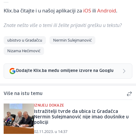
Klix.ba čitajte i u našoj aplikaciji za
iOS
ili
Android
.
Znate nešto više o temi ili želite prijaviti grešku u tekstu?
ubistvo u Gradačcu
Nermin Sulejmanović
Nizama Hećimović
Dodajte Klix.ba među omiljene izvore na Googlu
Više na istu temu
IZNIJELI DOKAZE
Istražitelji tvrde da ubica iz Gradačca
Nermin Sulejmanović nije imao doušnike u
policiji
02.11.2023. u 14:37