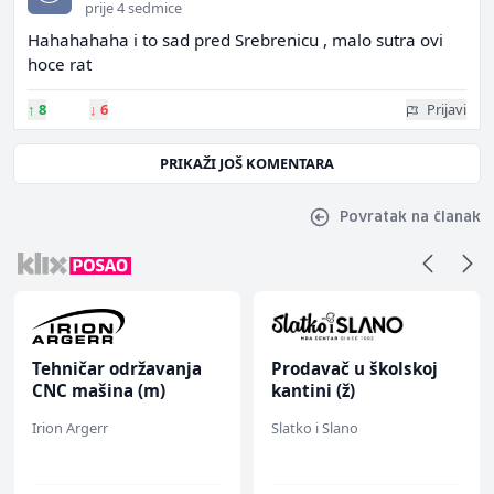
prije 4 sedmice
Hahahahaha i to sad pred Srebrenicu , malo sutra ovi
hoce rat
↑
8
↓
6
Prijavi
PRIKAŽI JOŠ KOMENTARA
Povratak na članak
Tehničar održavanja
Prodavač u školskoj
CNC mašina (m)
kantini (ž)
Irion Argerr
Slatko i Slano