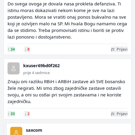
Do svega ovoga je dovala nasa prokleta defanziva. Ti
istinu moras dokazivati nekom kome je sve na lazi
postavljeno. Mora se vratiti onaj ponos bukvalno na sve
koji je ozivljen malo na SP. Mi hvala Bogu namamo cega
da se stidimo. Treba promovisati istinu i boriti se protiv
lazi ponosno i dostojanstveno.
↑
24
↓
8
Prijavi
kxuser69bd0f262
prije 4 sedmice
Znaju oni razliku RBiH i ARBiH zastave ali SVE bosansko
žele negirati. Mi smo zbog zajedničke zastave ostavili
svoju, a oni su ostlai pri svojim zastavama i ne koriste
zajedničku.
↑
33
↓
2
Prijavi
saxcom