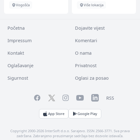
Vogošća
Više lokacija
Početna
Dojavite vijest
Impressum
Komentari
Kontakt
O nama
Oglašavanje
Privatnost
Sigurnost
Oglasi za posao
Facebook
YouTube
LinkedIn
Twitter
Instagram
RSS
App Store
Google Play
Copyright 2000-2026 InterSoft d.o.o. Sarajevo. ISSN 2566-3771. Sva prava
zadržana. Zabranjeno preuzimanje sadržaja bez dozvole izdavača.