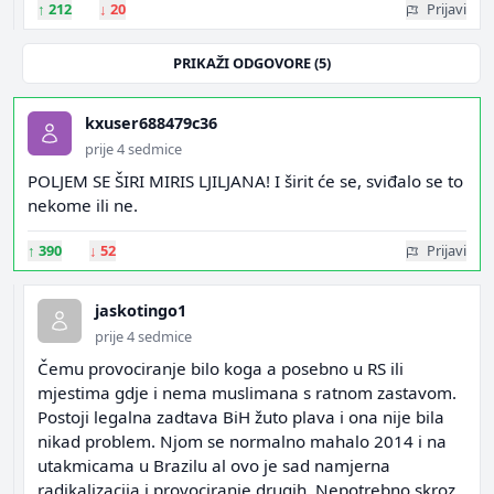
↑
212
↓
20
Prijavi
PRIKAŽI ODGOVORE (5)
kxuser688479c36
prije 4 sedmice
POLJEM SE ŠIRI MIRIS LJILJANA! I širit će se, sviđalo se to
nekome ili ne.
↑
390
↓
52
Prijavi
jaskotingo1
prije 4 sedmice
Čemu provociranje bilo koga a posebno u RS ili
mjestima gdje i nema muslimana s ratnom zastavom.
Postoji legalna zadtava BiH žuto plava i ona nije bila
nikad problem. Njom se normalno mahalo 2014 i na
utakmicama u Brazilu al ovo je sad namjerna
radikalizacija i provociranje drugih. Nepotrebno skroz