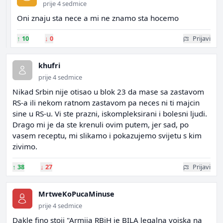
prije 4 sedmice
Oni znaju sta nece a mi ne znamo sta hocemo
↑
10
↓
0
Prijavi
khufri
prije 4 sedmice
Nikad Srbin nije otisao u blok 23 da mase sa zastavom
RS-a ili nekom ratnom zastavom pa neces ni ti majcin
sine u RS-u. Vi ste prazni, iskompleksirani i bolesni ljudi.
Drago mi je da ste krenuli ovim putem, jer sad, po
vasem receptu, mi slikamo i pokazujemo svijetu s kim
zivimo.
↑
38
↓
27
Prijavi
MrtweKoPucaMinuse
prije 4 sedmice
Dakle fino stoji "Armija RBiH je BILA legalna vojska na