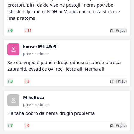
prostoru BiH" dakle vise ne postoji i nems potrebe
isticsti ni ljiljane ni NDH ni Mladica ni bilo sta sto veze
ima s ratom!!!
↑
6
↓
11
Prijavi
kxuser69fc48e9f
prije 4 sedmice
Sve sto vrijedje jedne i druge odnosno suprotno treba
zabraniti, evsad ce ovi reci, jeste ali! Nema ali
↑
3
↓
3
Prijavi
MihoBeca
prije 4 sedmice
Hahaha dobro da nema drugih problema
↑
7
↓
0
Prijavi