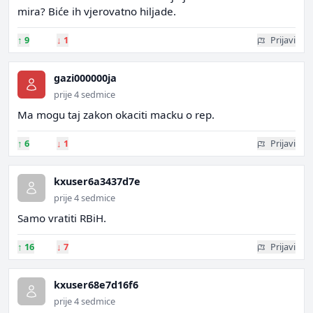
mira? Biće ih vjerovatno hiljade.
↑
9
↓
1
Prijavi
gazi000000ja
prije 4 sedmice
Ma mogu taj zakon okaciti macku o rep.
↑
6
↓
1
Prijavi
kxuser6a3437d7e
prije 4 sedmice
Samo vratiti RBiH.
↑
16
↓
7
Prijavi
kxuser68e7d16f6
prije 4 sedmice