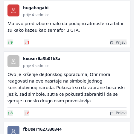
bugabagabi
prije 4 sedmice
Ma ovo pred izbore malo da podignu atmosferu a bitni
su kako kazeu kao semafor u GTA.
↑
9
↓
1
Prijavi
kxuser6a3b01b3a
prije 4 sedmice
Ovo je kršenje dejtonskog sporazuma, Ohr mora
reagovati na ove nasrtaje na simbole jednog
konstitutivnog naroda. Pokusali su da zabrane bosanski
jezik, sad simbole, sutra ce pokusati zabraniti i da se
vjeruje u nesto drugo osim pravoslavlja
↑
8
↓
8
Prijavi
fbUser1627330344