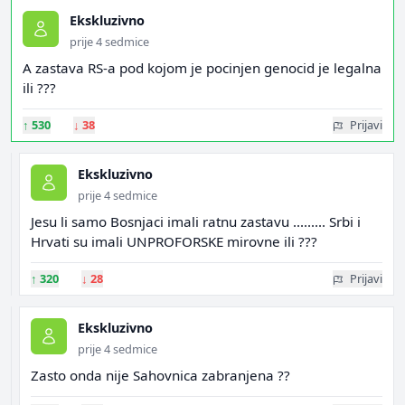
Ekskluzivno
prije 4 sedmice
A zastava RS-a pod kojom je pocinjen genocid je legalna
ili ???
↑
530
↓
38
Prijavi
Ekskluzivno
prije 4 sedmice
Jesu li samo Bosnjaci imali ratnu zastavu ......... Srbi i
Hrvati su imali UNPROFORSKE mirovne ili ???
↑
320
↓
28
Prijavi
Ekskluzivno
prije 4 sedmice
Zasto onda nije Sahovnica zabranjena ??