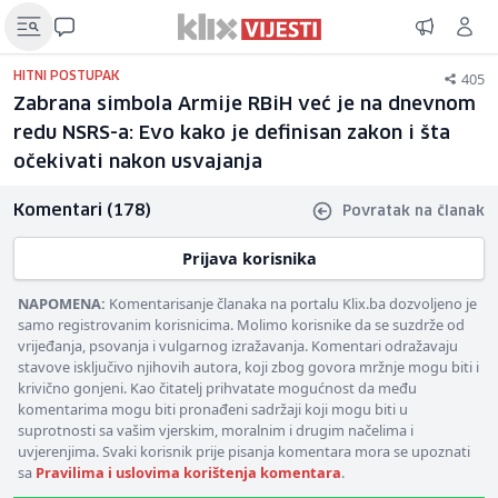
405
HITNI POSTUPAK
Zabrana simbola Armije RBiH već je na dnevnom
redu NSRS-a: Evo kako je definisan zakon i šta
očekivati nakon usvajanja
Komentari (178)
Povratak na članak
Prijava korisnika
NAPOMENA:
Komentarisanje članaka na portalu Klix.ba dozvoljeno je
samo registrovanim korisnicima. Molimo korisnike da se suzdrže od
vrijeđanja, psovanja i vulgarnog izražavanja. Komentari odražavaju
stavove isključivo njihovih autora, koji zbog govora mržnje mogu biti i
krivično gonjeni. Kao čitatelj prihvatate mogućnost da među
komentarima mogu biti pronađeni sadržaji koji mogu biti u
suprotnosti sa vašim vjerskim, moralnim i drugim načelima i
uvjerenjima. Svaki korisnik prije pisanja komentara mora se upoznati
sa
Pravilima i uslovima korištenja komentara
.