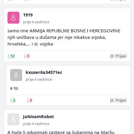
1919
prije 4 sedmice
samo ime ARMIJA REPUBLIKE BOSNE I HERCEGOVINE
njih uništava u dušama jer nije nikakva srpska,
hrvatska,... i sl. vojska
↑
12
↓
0
Prijavi
kxuser6a34571ec
prije 4 sedmice
e to
↑
2
↓
0
Prijavi
JaNisamRobot
prije 4 sedmice
A hoće li oduzimati zastave sa ljuljanima na Maršu