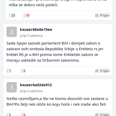
ništa se dobro neće postići.
↑
23
↓
10
Prijavi
kxuser68a0e15ee
prije 3 sedmice
Sada lijepo sazvati parlament BiH i donijeti zakon o
zabrani svih simbola Republike Srbije u Entitetu rs jer
Entitet RS je u BiH prema tome Entitetski zakoni se
moraju uskladiti sa Državnim zakonima.
↑
1
↓
0
Prijavi
kxuser6a024a912
prije 4 sedmice
Nešto razmišljam,a što ne bismo dozvolili sve zastave u
BiH?Po želji nek ističe ko koju hoće i nek maše ako želi
↑
2
↓
0
Prijavi