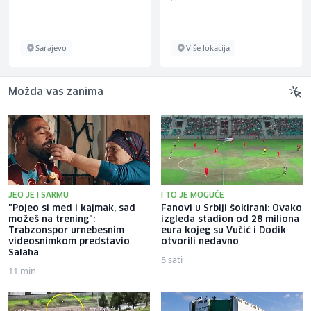
Sarajevo
Više lokacija
Možda vas zanima
JEO JE I SARMU
I TO JE MOGUĆE
"Pojeo si med i kajmak, sad
Fanovi u Srbiji šokirani: Ovako
možeš na trening":
izgleda stadion od 28 miliona
Trabzonspor urnebesnim
eura kojeg su Vučić i Dodik
videosnimkom predstavio
otvorili nedavno
Salaha
5 sati
11 min