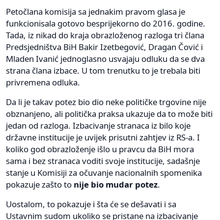
Petočlana komisija sa jednakim pravom glasa je
funkcionisala gotovo besprijekorno do 2016. godine.
Tada, iz nikad do kraja obrazloženog razloga tri člana
Predsjedništva BiH Bakir Izetbegović, Dragan Čović i
Mladen Ivanić jednoglasno usvajaju odluku da se dva
strana člana izbace. U tom trenutku to je trebala biti
privremena odluka.
Da li je takav potez bio dio neke političke trgovine nije
obznanjeno, ali politička praksa ukazuje da to može biti
jedan od razloga. Izbacivanje stranaca iz bilo koje
državne institucije je uvijek prisutni zahtjev iz RS-a. I
koliko god obrazloženje išlo u pravcu da BiH mora
sama i bez stranaca voditi svoje institucije, sadašnje
stanje u Komisiji za očuvanje nacionalnih spomenika
pokazuje zašto to
nije bio mudar potez
.
Uostalom, to pokazuje i šta će se dešavati i sa
Ustavnim sudom ukoliko se pristane na izbacivanje