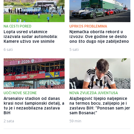
NA CESTI PORED
UPRKOS PROBLEMIMA
Lopta usred utakmice
Njemačka oborila rekord u
izazvala sudar automobila:
izvozu: Ove godine se desilo
Kamere uživo sve snimile
ono što dugo nije zabilježeno
6 sati
5 sati
UOČI NOVE SEZONE
NOVA ZVIJEZDA JUVENTUSA
Arsenalov stadion od danas
Alajbegović lijepio naljepnice
krasi novi šampionski detalj, a
na termos bocu, zalijepio je i
tu je i nezaobilazna zastava
zastavu BiH: "Ponosan sam jer
BiH
sam Bosanac"
2 sata
59 min