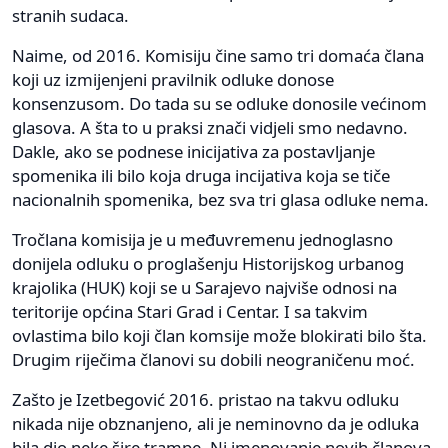
stranih sudaca.
Naime, od 2016. Komisiju čine samo tri domaća člana
koji uz izmijenjeni pravilnik odluke donose
konsenzusom. Do tada su se odluke donosile većinom
glasova. A šta to u praksi znači vidjeli smo nedavno.
Dakle, ako se podnese inicijativa za postavljanje
spomenika ili bilo koja druga incijativa koja se tiče
nacionalnih spomenika, bez sva tri glasa odluke nema.
Tročlana komisija je u međuvremenu jednoglasno
donijela odluku o proglašenju Historijskog urbanog
krajolika (HUK) koji se u Sarajevo najviše odnosi na
teritorije općina Stari Grad i Centar. I sa takvim
ovlastima bilo koji član komsije može blokirati bilo šta.
Drugim riječima članovi su dobili neograničenu moć.
Zašto je Izetbegović 2016. pristao na takvu odluku
nikada nije obznanjeno, ali je neminovno da je odluka
bila dio neke šire trampe. Ni imenovanje novih članova