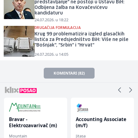
predstavljanje" ne postoji u Ustavu BiH:
Odbijena žalba na Kovačevićevu
kandidaturu
24.07.2026. u 18:22
DRUGAČIJA FORMULACIJA
Krug 99 problematizira izgled glasačkih
listića za Predsjedništvo BiH: Više ne piše
"Bošnjak", "Srbin" i "Hrvat"
24.07.2026. u 14:05
KOMENTARI (82)
Bravar -
Accounting Associate
Elektrozavarivač (m)
(m/f)
Mountain
Jitasa