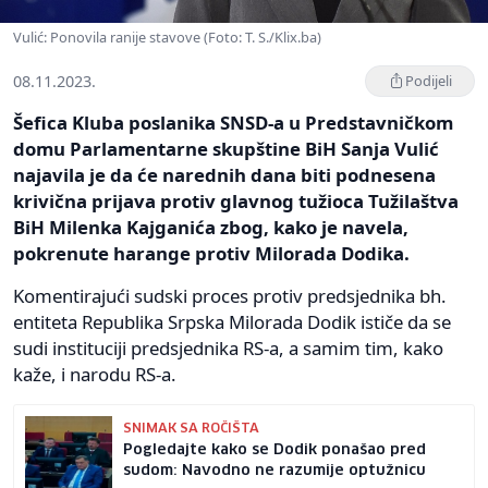
Vulić: Ponovila ranije stavove (Foto: T. S./Klix.ba)
08.11.2023.
Podijeli
Šefica Kluba poslanika SNSD-a u Predstavničkom
domu Parlamentarne skupštine BiH Sanja Vulić
najavila je da će narednih dana biti podnesena
krivična prijava protiv glavnog tužioca Tužilaštva
BiH Milenka Kajganića zbog, kako je navela,
pokrenute harange protiv Milorada Dodika.
Komentirajući sudski proces protiv predsjednika bh.
entiteta Republika Srpska Milorada Dodik ističe da se
sudi instituciji predsjednika RS-a, a samim tim, kako
kaže, i narodu RS-a.
SNIMAK SA ROČIŠTA
Pogledajte kako se Dodik ponašao pred
sudom: Navodno ne razumije optužnicu