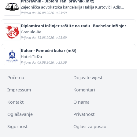
Pripravnik - Diplomirani pravnik (m/ž)
Zajednička advokatska kancelarija Hakija Kurtović i Adis
Kurtović
Prijava do: 30.08.2026. u 23:59
Diplomirani inžinjer zaštite na radu - Bachelor inžinjer
sigurnosti i pomoći (m/ž)
Granulo-Re
Prijava do: 13.08.2026. u 23:59
Kuhar - Pomoćni kuhar (m/ž)
Hoteli Ilidža
Prijava do: 05.09.2026. u 23:59
Početna
Dojavite vijest
Impressum
Komentari
Kontakt
O nama
Oglašavanje
Privatnost
Sigurnost
Oglasi za posao