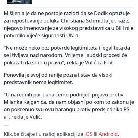
Mišljenja je da ne postoje razlozi da se Dodik optužuje
za nepoštovanje odluka Christiana Schmidta jer, kaže,
njegovo imenovanje za visokog predstavnika u BiH nije
potvrdilo Vijeće sigurnosti UN-a.
"Ne može neko bez potvrde legitimiteta i legaliteta da
se iživljava nad narodom. Vrijeme i sudski procesi će
pokazati da smo u pravu", rekla je Vulić za FTV.
Ponovila je svoj od ranije poznat stav da visoki
predstavnik nema legitimitet.
"U narednih par dana ćemo podnijeti prijavu protiv
Milanka Kajganića, da nam objasni po kom to zakonu je
on pokrenuo svu ovu harangu protiv predsjednika RS-
a", rekla je Vulić.
Klix.ba čitajte i u našoj aplikaciji za
iOS
ili
Android
.