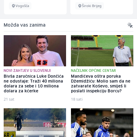
Vogošća
Široki Brijeg
Možda vas zanima
NOVI ZAHTJEV U SLOVENIJI
NAČELNIK OPĆINE CENTAR
Bivša zaručnica Luke Dončića
Mandićeva oštra poruka
ne odustaje: Traži 40 miliona
Džemidžiću: Molio sam da ne
dolara za sebe i 10 miliona
zatvarate Koševo, smiješ li
dolara za kćerke
poslati inspekciju Borcu?
21 sat
18 sati