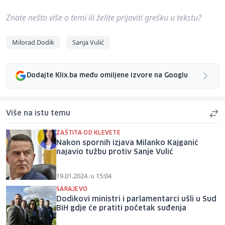
Znate nešto više o temi ili želite prijaviti grešku u tekstu?
Milorad Dodik
Sanja Vulić
Dodajte Klix.ba među omiljene izvore na Googlu
Više na istu temu
ZAŠTITA OD KLEVETE
Nakon spornih izjava Milanko Kajganić
najavio tužbu protiv Sanje Vulić
19.01.2024. u 15:04
SARAJEVO
Dodikovi ministri i parlamentarci ušli u Sud
BiH gdje će pratiti početak suđenja