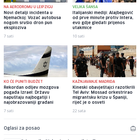
NA AERODROMU U LEIPZIGU
VELIKA ŠANSA
Novi detalji incidenta u
Italijanski mediji: Alajbegović
Njemačkoj: Vozač autobusa
od prve minute protiv Intera,
nogom srušio dron pun
evo gdje gledati prijenos
eksploziva
utakmice
7 sati
10 sati
KO ĆE PUNITI BUDŽET
KAŽNJAVANJE MADRIDA
Rekordan odljev mozgova
Kineski obavještajci razotkrili
pogađa Izrael: Državu
Tel Aviv: Mossad orkestrirao
napuštaju najbogatiji i
migrantsku krizu u Španiji,
najobrazovaniji građani
riječ je o osveti
7 sati
22 sata
Oglasi za posao