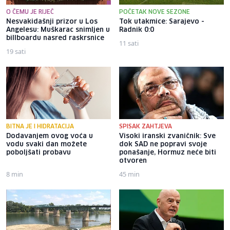
O ČEMU JE RIJEČ
POČETAK NOVE SEZONE
Nesvakidašnji prizor u Los
Tok utakmice: Sarajevo -
Angelesu: Muškarac snimljen u
Radnik 0:0
billboardu nasred raskrsnice
11 sati
19 sati
BITNA JE I HIDRATACIJA
SPISAK ZAHTJEVA
Dodavanjem ovog voća u
Visoki iranski zvaničnik: Sve
vodu svaki dan možete
dok SAD ne popravi svoje
poboljšati probavu
ponašanje, Hormuz neće biti
otvoren
8 min
45 min