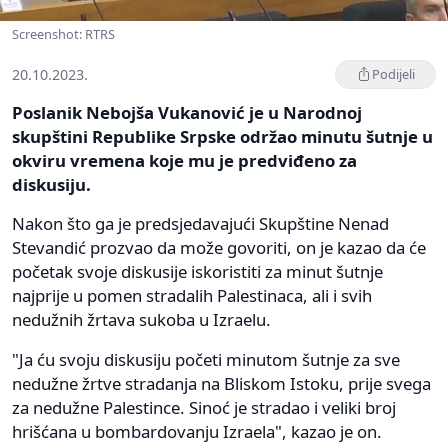
Screenshot: RTRS
20.10.2023.
Podijeli
Poslanik Nebojša Vukanović je u Narodnoj
skupštini Republike Srpske održao minutu šutnje u
okviru vremena koje mu je predviđeno za
diskusiju.
Nakon što ga je predsjedavajući Skupštine Nenad
Stevandić prozvao da može govoriti, on je kazao da će
početak svoje diskusije iskoristiti za minut šutnje
najprije u pomen stradalih Palestinaca, ali i svih
nedužnih žrtava sukoba u Izraelu.
"Ja ću svoju diskusiju početi minutom šutnje za sve
nedužne žrtve stradanja na Bliskom Istoku, prije svega
za nedužne Palestince. Sinoć je stradao i veliki broj
hrišćana u bombardovanju Izraela", kazao je on.