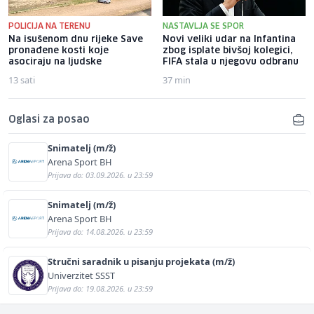
POLICIJA NA TERENU
NASTAVLJA SE SPOR
Na isušenom dnu rijeke Save
Novi veliki udar na Infantina
pronađene kosti koje
zbog isplate bivšoj kolegici,
asociraju na ljudske
FIFA stala u njegovu odbranu
13 sati
37 min
Oglasi za posao
Snimatelj (m/ž)
Arena Sport BH
Prijava do: 03.09.2026. u 23:59
Snimatelj (m/ž)
Arena Sport BH
Prijava do: 14.08.2026. u 23:59
Stručni saradnik u pisanju projekata (m/ž)
Univerzitet SSST
Prijava do: 19.08.2026. u 23:59