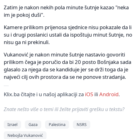
Zatim je nakon nekih pola minute šutnje kazao "neka
im je pokoj duši".
Kamere prilikom prijenosa sjednice nisu pokazale da li
su i drugi poslanici ustali da ispoštuju minut šutnje, no
nisu ga ni prekinuli.
Vukanović je nakon minute šutnje nastavio govoriti
prilikom čega je poručio da bi 20 posto Bošnjaka sada
glasalo za njega da se kandiduje jer se drži toga da je
najveći cilj ovih prostora da se ne ponove stradanja.
Klix.ba čitajte i u našoj aplikaciji za
iOS
ili
Android
.
Znate nešto više o temi ili želite prijaviti grešku u tekstu?
Izrael
Gaza
Palestina
NSRS
Nebojša Vukanović