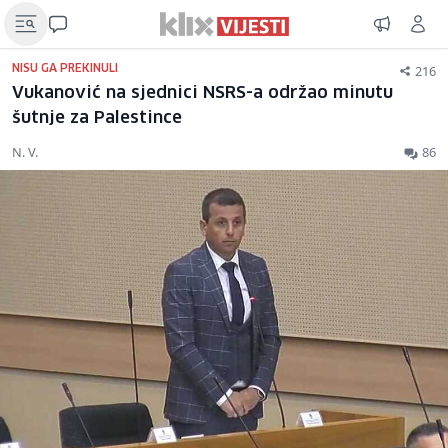
216
NISU GA PREKINULI
Vukanović na sjednici NSRS-a održao minutu
šutnje za Palestince
N. V.
86