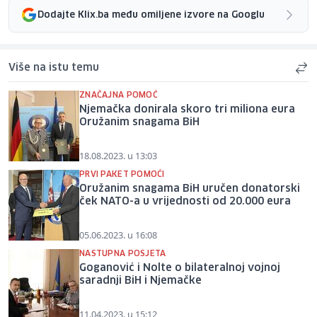
Dodajte Klix.ba među omiljene izvore na Googlu
Više na istu temu
ZNAČAJNA POMOĆ
Njemačka donirala skoro tri miliona eura
Oružanim snagama BiH
18.08.2023. u 13:03
PRVI PAKET POMOĆI
Oružanim snagama BiH uručen donatorski
ček NATO-a u vrijednosti od 20.000 eura
05.06.2023. u 16:08
NASTUPNA POSJETA
Goganović i Nolte o bilateralnoj vojnoj
saradnji BiH i Njemačke
11.04.2023. u 15:12