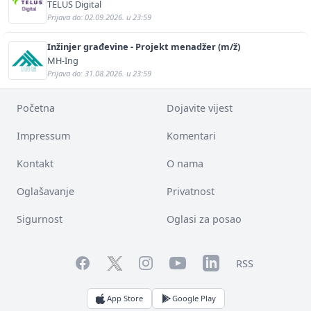
bekannten deutschen Energieversorger
TELUS Digital
Prijava do: 02.09.2026. u 23:59
Inžinjer građevine - Projekt menadžer (m/ž)
MH-Ing
Prijava do: 31.08.2026. u 23:59
Početna
Dojavite vijest
Impressum
Komentari
Kontakt
O nama
Oglašavanje
Privatnost
Sigurnost
Oglasi za posao
Facebook
YouTube
LinkedIn
Twitter
Instagram
RSS
App Store
Google Play