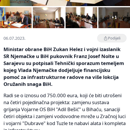
+1
06.07.2023.
Podijeli
Ministar obrane BiH Zukan Helez i vojni izaslanik
SR Njemačke u BiH pukovnik Franz Josef Nolte u
Sarajevu su potpisali Tehnički sporazum temeljem
kojeg Vlada Njemačke dodjeljuje financijsku
pomoć za infrastrukturne radove na više lokcija
Oružanih snaga BiH.
Radi se o iznosu od 750.000 eura, koji će biti utrošeni
na četiri pojedinačna projekta: zamjenu sustava
grijanja Vojarne OS BiH "Adil Bešić" u Bihaću, sanaciji
četiri objekta i zamjeni vodovodne mreže u Zračnoj luci
i vojarni "Dubrave" kod Tuzle te nabavi alata i kompleta