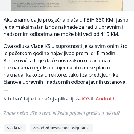
Ako znamo da je prosječna plaća u FBiH 830 KM, jasno
je da maksimalan iznos naknade za rad u upravnim i
nadzornim odborima ne može biti veći od 415 KM.
Ova odluka Vlade KS u suprotnosti je sa svim onim što
je početkom godine najavljivao premijer Elmedin
Konaković, a to je da će novi zakon o plaćama i
naknadama regulisati i ujednačiti iznose plaća i
naknada, kako za direktore, tako i za predsjednike i
članove upravnih i nadzornih odbora javnih ustanova.
Klix.ba čitajte i u našoj aplikaciji za
iOS
ili
Android
.
Znate nešto više o temi ili želite prijaviti grešku u tekstu?
Vlada KS
Zavod zdravstvenog osiguranja