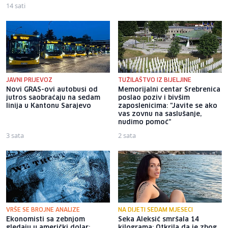
14 sati
JAVNI PRIJEVOZ
TUŽILAŠTVO IZ BIJELJINE
Novi GRAS-ovi autobusi od
Memorijalni centar Srebrenica
jutros saobraćaju na sedam
poslao poziv i bivšim
linija u Kantonu Sarajevo
zaposlenicima: "Javite se ako
vas zovnu na saslušanje,
nudimo pomoć"
3 sata
2 sata
VRŠE SE BROJNE ANALIZE
NA DIJETI SEDAM MJESECI
Ekonomisti sa zebnjom
Seka Aleksić smršala 14
gledaju u američki dolar:
kilograma: Otkrila da je zbog