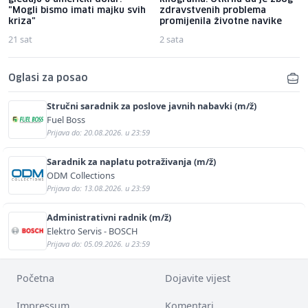
"Mogli bismo imati majku svih
zdravstvenih problema
kriza"
promijenila životne navike
21 sat
2 sata
Oglasi za posao
Stručni saradnik za poslove javnih nabavki (m/ž)
Fuel Boss
Prijava do: 20.08.2026. u 23:59
Saradnik za naplatu potraživanja (m/ž)
ODM Collections
Prijava do: 13.08.2026. u 23:59
Administrativni radnik (m/ž)
Elektro Servis - BOSCH
Prijava do: 05.09.2026. u 23:59
Početna
Dojavite vijest
Impressum
Komentari