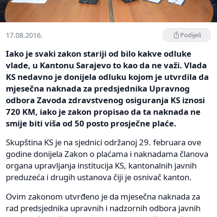
17.08.2016.
Podijeli
Iako je svaki zakon stariji od bilo kakve odluke
vlade, u Kantonu Sarajevo to kao da ne važi. Vlada
KS nedavno je donijela odluku kojom je utvrdila da
mjesečna naknada za predsjednika Upravnog
odbora Zavoda zdravstvenog osiguranja KS iznosi
720 KM, iako je zakon propisao da ta naknada ne
smije biti viša od 50 posto prosječne plaće.
Skupština KS je na sjednici održanoj 29. februara ove
godine donijela Zakon o plaćama i naknadama članova
organa upravljanja institucija KS, kantonalnih javnih
preduzeća i drugih ustanova čiji je osnivač kanton.
Ovim zakonom utvrđeno je da mjesečna naknada za
rad predsjednika upravnih i nadzornih odbora javnih