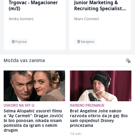
Trgovac - Magacioner
Junior Marketing &
(m/ž)
Recruiting Specialist
(m/ž)
Amko komerc
Mars Connect
Fojnica
Sarajevo
Možda vas zanima
USKORO NA SFF-U
ISKRENO PRIZNANJE
Selma Alispahić ususret filmu
Brat Angeline Jolie nakon
o "Ay Carmeli": Dragan Jovičić
razvoda otkrio da je gej: Bio
bi bio ponosan; nikada nisam
sam opsjednut Disney
pomislila da igram s nekim
princezama
drugim
14 sati