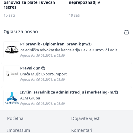
osnovici za plate i uvećan
neprepoznatljiv
regres
15 sati
19 sati
Oglasi za posao
Pripravnik - Diplomirani pravnik (m/ž)
Zajednička advokatska kancelarija Hakija Kurtović i Adis
Kurtović
Prijava do: 30.08.2026. u 23:59
Pravnik (m/ž)
Braća Mujić Export-Import
Prijava do: 06.08.2026. u 23:59
Izvršni saradnik za administraciju i marketing (m/ž)
ALM Grupa
Prijava do: 06.08.2026. u 23:59
Početna
Dojavite vijest
Impressum
Komentari