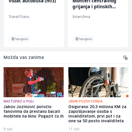
Vozač autobusa (m/ž)
Monteri centralnog
grijanja i plinskih
instalacija (m)
Travel-Trans
Interclima
Sarajevo
Sarajevo
Možda vas zanima
NASTUPAO U PULI
JAVNI POZIVI FONDA
Jakov Jozinović poručio
Osigurano 20,3 miliona KM za
fanovima da prestanu bacati
zapošljavanje osoba s
mobitele na binu: Pogazit ću ih
invaliditetom, prvi put i za
one sa 50 posto invaliditeta
8 sati
11 sati