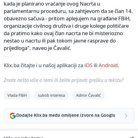
kada je planirano vraćanje ovog Nacrta u
parlamentarnu proceduru, sa zahtjevom da se član 14.
obavezno sačuva - pritom aplejujem na građane FBiH,
organizacije civilnog društva i druge kolege političare
da pratimo kako ovaj član nacrta ne bi misteriozno
nestao u nacrtu ili pak tokom javne rasprave do
prijedloga", naveo je Čavalić.
Klix.ba čitajte i u našoj aplikaciji za
iOS
ili
Android
.
Znate nešto više o temi ili želite prijaviti grešku u tekstu?
Vlada FBiH
sukob interesa
Admir Čavalić
Dodajte Klix.ba među omiljene izvore na Googlu