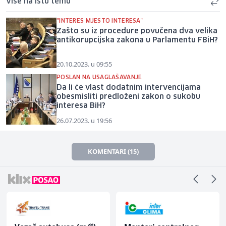
Više na istu temu
"INTERES MJESTO INTERESA"
Zašto su iz procedure povučena dva velika
antikorupcijska zakona u Parlamentu FBiH?
20.10.2023. u 09:55
POSLAN NA USAGLAŠAVANJE
Da li će vlast dodatnim intervencijama
obesmisliti predloženi zakon o sukobu
interesa BiH?
26.07.2023. u 19:56
KOMENTARI (15)