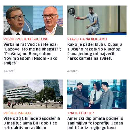
POVOD POSJETA BUGOJNU
STAVILI GA NA REKLAMU
Verbalni rat Vučića i Heleza:
Kako je padel klub u Dubaiju
"Lažove, što me ne uhapsiš?";
slučajno razotkrio ključnog
"Prošetajmo Beogradom,
člana jednog od najvećih
Novim Sadom i Nišom - ako
narkokartela na svijetu
smiješ"
14 sati
4 sata
POČINJE ISPLATA
ZNATE LI KO JE?
Više od 21 hiljade zaposlenih
Američki diplomata podijelio
u institucijama BiH dobit će
zanimljivu fotografiju: Jedan
retroaktivnu razliku u
političar iz regije gotovo