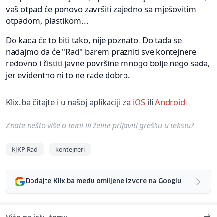
vaš otpad će ponovo završiti zajedno sa mješovitim
otpadom, plastikom...
Do kada će to biti tako, nije poznato. Do tada se
nadajmo da će "Rad" barem prazniti sve kontejnere
redovno i čistiti javne površine mnogo bolje nego sada,
jer evidentno ni to ne rade dobro.
Klix.ba čitajte i u našoj aplikaciji za
iOS
ili
Android
.
Znate nešto više o temi ili želite prijaviti grešku u tekstu?
KJKP Rad
kontejneri
Dodajte Klix.ba među omiljene izvore na Googlu