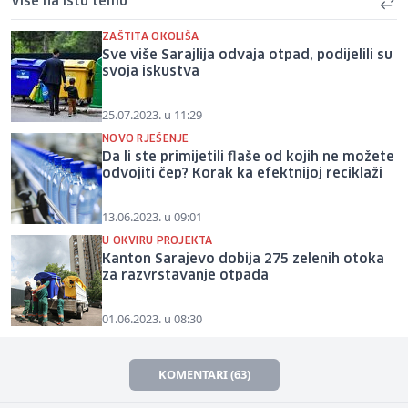
Više na istu temu
ZAŠTITA OKOLIŠA
Sve više Sarajlija odvaja otpad, podijelili su
svoja iskustva
25.07.2023. u 11:29
NOVO RJEŠENJE
Da li ste primijetili flaše od kojih ne možete
odvojiti čep? Korak ka efektnijoj reciklaži
13.06.2023. u 09:01
U OKVIRU PROJEKTA
Kanton Sarajevo dobija 275 zelenih otoka
za razvrstavanje otpada
01.06.2023. u 08:30
KOMENTARI (63)