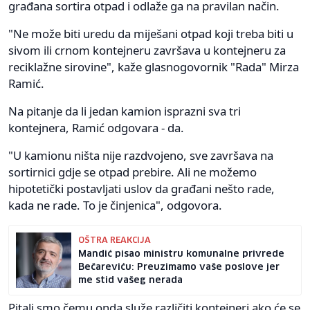
građana sortira otpad i odlaže ga na pravilan način.
"Ne može biti uredu da miješani otpad koji treba biti u
sivom ili crnom kontejneru završava u kontejneru za
reciklažne sirovine", kaže glasnogovornik "Rada" Mirza
Ramić.
Na pitanje da li jedan kamion isprazni sva tri
kontejnera, Ramić odgovara - da.
"U kamionu ništa nije razdvojeno, sve završava na
sortirnici gdje se otpad prebire. Ali ne možemo
hipotetički postavljati uslov da građani nešto rade,
kada ne rade. To je činjenica", odgovora.
OŠTRA REAKCIJA
Mandić pisao ministru komunalne privrede
Bečareviću: Preuzimamo vaše poslove jer
me stid vašeg nerada
Pitali smo čemu onda služe različiti kontejneri ako će se