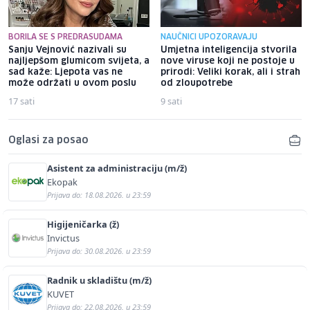
BORILA SE S PREDRASUDAMA
NAUČNICI UPOZORAVAJU
Sanju Vejnović nazivali su
Umjetna inteligencija stvorila
najljepšom glumicom svijeta, a
nove viruse koji ne postoje u
sad kaže: Ljepota vas ne
prirodi: Veliki korak, ali i strah
može održati u ovom poslu
od zloupotrebe
17 sati
9 sati
Oglasi za posao
Asistent za administraciju (m/ž)
Ekopak
Prijava do: 18.08.2026. u 23:59
Higijeničarka (ž)
Invictus
Prijava do: 30.08.2026. u 23:59
Radnik u skladištu (m/ž)
KUVET
Prijava do: 22.08.2026. u 23:59