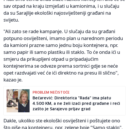
sav otpad na kraju izmješati u kamionima, i u slučaju
da su Sarajlije ekološki najosviješteniji građani na
svijetu.
"Ali zato se rade kampanje. U slučaju da su građani
potpuno osviješteni, imamo plan u narednom periodu
da kamioni prazne samo jednu boju kontejnera, npr.
samo papir ili samo plastiku ili staklo. To će onda ići u
smjeru da prikupljeni otpad u pripadajućim
kontejnerima se odveze prema sortnici gdje se neće
opet razdvajati već će ići direktno na presu ili slično",
kazao je.
PROBLEM NEČISTOĆE
Bečarević: Direktorica "Rada" ima platu
4.500 KM, a ne želi izaći pred građane i reći
zašto je Sarajevo prljav grad
Dakle, ukoliko ste ekološki osviješteni i poštujete ono
što piše na kontejneru, npr. zelene boje "Samo staklo",