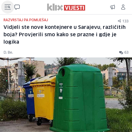
133
RAZVRSTAJ PA POMIJEŠAJ
Vidjeli ste nove kontejnere u Sarajevu, različitih
boja? Provjerili smo kako se prazne i gdje je
logika
D. Be.
63