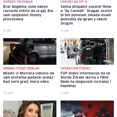
ISKRENO PRIZNANJE
USKORO NA SFF-U
Brat Angeline Jolie nakon
Selma Alispahić ususret filmu
razvoda otkrio da je gej: Bio
o "Ay Carmeli": Dragan Jovičić
sam opsjednut Disney
bi bio ponosan; nikada nisam
princezama
pomislila da igram s nekim
drugim
9 sati
9 sati
SNIMAK POSAO VIRALAN
OPERATIVNI PODACI
Mladić iz Mostara odlučio da
FUP dobio informacije da se
sam prefarba pješački prelaz:
Đorđe Ždrale skriva u FBiH:
Kad neće grad, mora neko
Rade na njegovom lociranju i
hapšenju
13 sati
7 sati