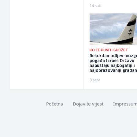
14 sati
KO ĆE PUNITI BUDŽET
Rekordan odljev mozg
pogađa Izrael: Državu
napuštaju najbogatiji i
najobrazovaniji građan
3 sata
Dojavite vijest
Impressu
Početna