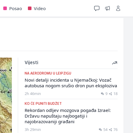
Posao
Video
Vijesti
NA AERODROMU U LEIPZIGU
Novi detalji incidenta u Njemačkoj: Vozač
autobusa nogom srušio dron pun eksploziva
2h 46min
9
18
KO ĆE PUNITI BUDŽET
Rekordan odljev mozgova pogađa Izrael:
Državu napuštaju najbogatiji i
najobrazovaniji građani
3h 29min
54
76