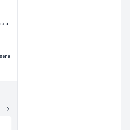
io u
epena