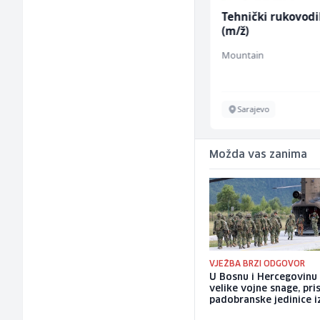
Komercijalista -
Tehnički rukovodi
Serviser kafe aparata
(m/ž)
(m/ž)
P Trade
Mountain
Tuzla
Sarajevo
Možda vas zanima
VJEŽBA BRZI ODGOVOR
U Bosnu i Hercegovinu
velike vojne snage, pris
padobranske jedinice iz