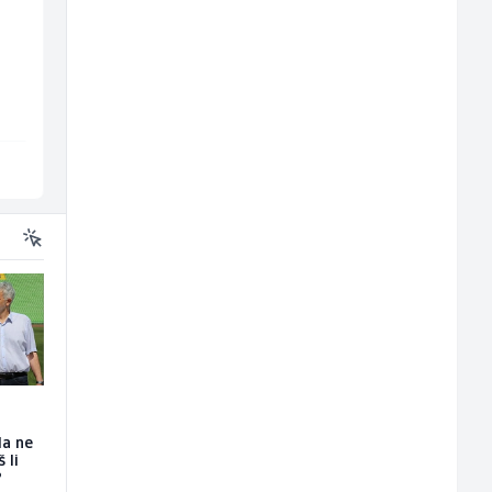
Zavarivač (MIG/MAG)
Hostesa (ž)
(m/ž)
all
Irion Argerr
Bosnian House Restaurant
Vogošća
Inostranstvo
da ne
 li
?