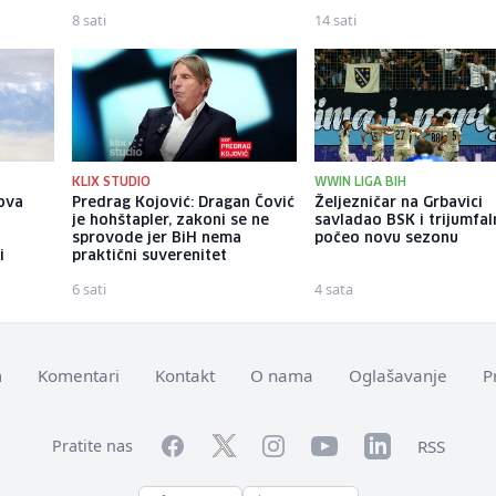
8 sati
14 sati
KLIX STUDIO
WWIN LIGA BIH
ova
Predrag Kojović: Dragan Čović
Željezničar na Grbavici
je hohštapler, zakoni se ne
savladao BSK i trijumfa
sprovode jer BiH nema
počeo novu sezonu
i
praktični suverenitet
6 sati
4 sata
m
Komentari
Kontakt
O nama
Oglašavanje
P
Facebook
YouTube
LinkedIn
Twitter
Instagram
RSS
Pratite nas