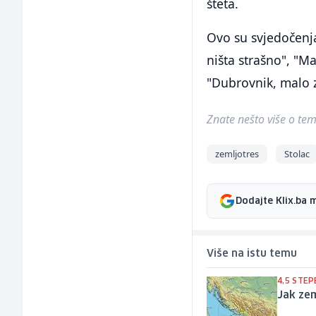
šteta.
Ovo su svjedočenja
ništa strašno", "Ma
"Dubrovnik, malo za
Znate nešto više o temi 
zemljotres
Stolac
Dodajte Klix.ba 
Više na istu temu
4,5 STEP
Jak zem