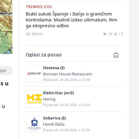
TRZAVICE U EU
Bukti sukob Španije i Italije o graničnim
kontrolama: Madrid izdao ultimatum, Rim
ga ekspresno odbio
3h 36min
16
17
Oglasi za posao
Hostesa (ž)
jeli
Bosnian House Restaurant
Prijava do: 20.08.2026. u 23:59
as u
Električar (m/ž)
Hering
s u
Prijava do: 04.09.2026. u 23:59
Sobarica (ž)
Hoteli Ilidža
Prijava do: 05.09.2026. u 23:59