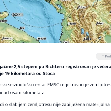
Podi
 jačine 2,5 stepeni po Richteru registrovan je večer
je 19 kilometara od Stoca
ski seizmološki centar EMSC registrovao je zemljotre
ni od osam kilometara.
di o slabijem zemljotresu nije zabilježena materijalna