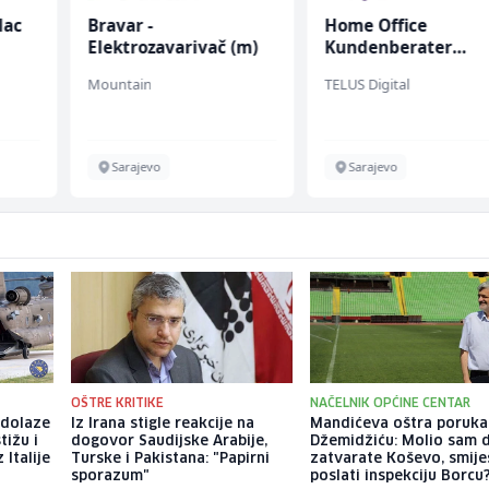
lac
Bravar -
Home Office
Elektrozavarivač (m)
Kundenberater
(m/w/d) für Vattenf
Mountain
TELUS Digital
Sarajevo
Sarajevo
OŠTRE KRITIKE
NAČELNIK OPĆINE CENTAR
 dolaze
Iz Irana stigle reakcije na
Mandićeva oštra poruka
tižu i
dogovor Saudijske Arabije,
Džemidžiću: Molio sam 
 Italije
Turske i Pakistana: "Papirni
zatvarate Koševo, smiješ
sporazum"
poslati inspekciju Borcu