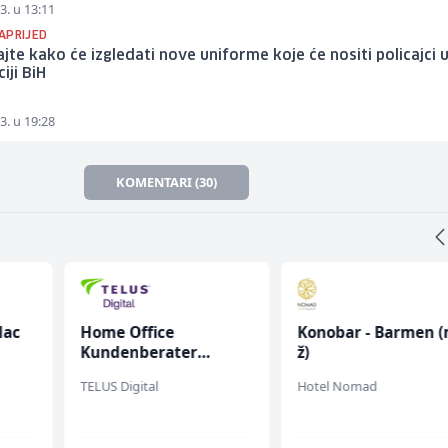
3. u 13:11
APRIJED
jte kako će izgledati nove uniforme koje će nositi policajci 
iji BiH
3. u 19:28
KOMENTARI (30)
lac
Home Office
Konobar - Barmen (
Kundenberater
ž)
(m/w/d) für Vattenfall
TELUS Digital
Hotel Nomad