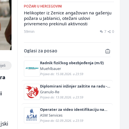
POŽARI U HERCEGOVINI
Helikopter iz Zenice angažovan na gašenju
požara u Jablanici, otežani uslovi
privremeno prekinuli aktivnosti
59min
7
0
Oglasi za posao
Radnik fizičkog obezbjeđenja (m/ž)
jeli
Muehlbauer
Prijava do: 15.08.2026. u 23:59
tra
Diplomirani inžinjer zaštite na radu -
Bachelor inžinjer sigurnosti i pomoći
Granulo-Re
i
(m/ž)
Prijava do: 13.08.2026. u 23:59
Operater za video identifikaciju na
njemačkom jeziku (m/ž)
ASM Services
Prijava do: 02.09.2026. u 23:59
jski