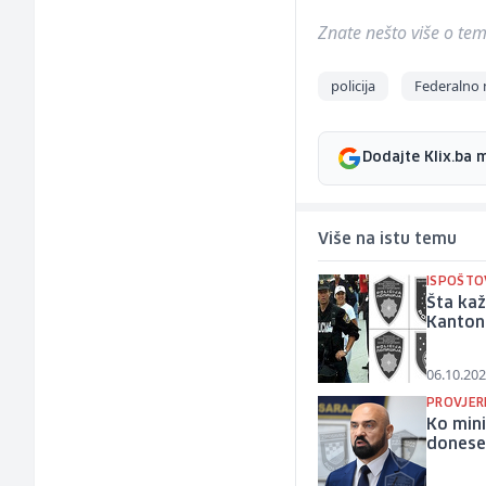
Znate nešto više o temi 
policija
Federalno 
Dodajte Klix.ba 
Više na istu temu
ISPOŠTO
Šta kaž
Kantona
06.10.202
PROVJER
Ko mini
donese