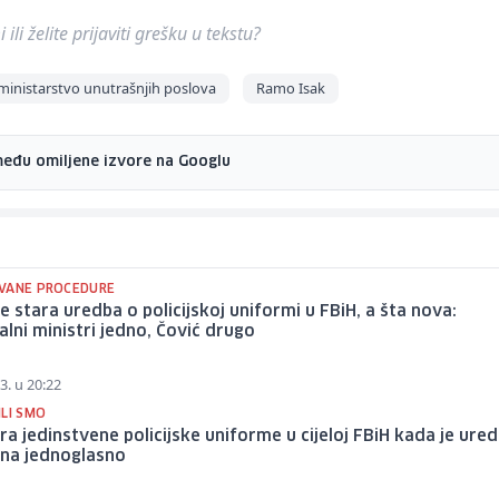
ili želite prijaviti grešku u tekstu?
ministarstvo unutrašnjih poslova
Ramo Isak
među omiljene izvore na Googlu
VANE PROCEDURE
e stara uredba o policijskoj uniformi u FBiH, a šta nova:
lni ministri jedno, Čović drugo
3. u 20:22
ILI SMO
ra jedinstvene policijske uniforme u cijeloj FBiH kada je ure
na jednoglasno