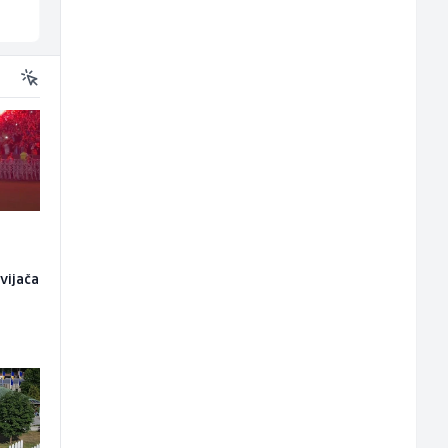
Sarajevo
Više lokacija
vijača