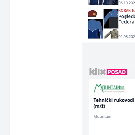
06.10.202
KORAK N
Pogleda
Federac
02.08.202
Radnik u proizvodnji
Tehnički rukovodi
(m/ž)
(m/ž)
Conty Plus
Mountain