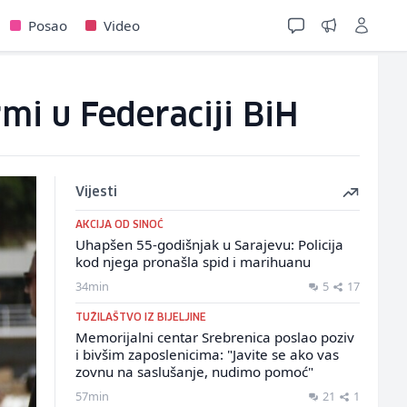
Posao
Video
rmi u Federaciji BiH
Vijesti
AKCIJA OD SINOĆ
Uhapšen 55-godišnjak u Sarajevu: Policija
kod njega pronašla spid i marihuanu
34min
5
17
TUŽILAŠTVO IZ BIJELJINE
Memorijalni centar Srebrenica poslao poziv
i bivšim zaposlenicima: "Javite se ako vas
zovnu na saslušanje, nudimo pomoć"
57min
21
1