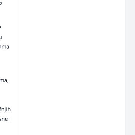
iz
e
i
mama
ima,
šnjih
sne i