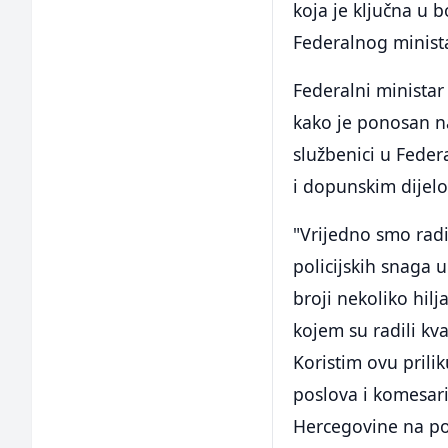
koja je ključna u b
Federalnog minista
Federalni ministar
kako je ponosan na 
službenici u Fede
i dopunskim dijel
"Vrijedno smo radi
policijskih snaga 
broji nekoliko hil
kojem su radili kv
Koristim ovu prili
poslova i komesari
Hercegovine na pod