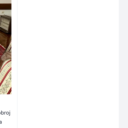
obroj
a