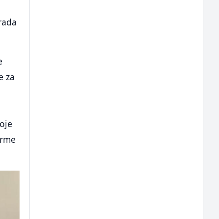
 rada
e
e za
a
koje
orme