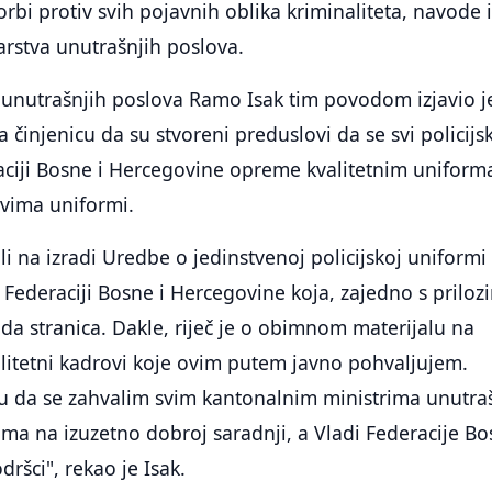
orbi protiv svih pojavnih oblika kriminaliteta, navode 
rstva unutrašnjih poslova.
 unutrašnjih poslova Ramo Isak tim povodom izjavio j
činjenicu da su stvoreni preduslovi da se svi policijsk
raciji Bosne i Hercegovine opreme kvalitetnim unifor
ovima uniformi.
li na izradi Uredbe o jedinstvenoj policijskoj uniformi
u Federaciji Bosne i Hercegovine koja, zajedno s priloz
jada stranica. Dakle, riječ je o obimnom materijalu na
alitetni kadrovi koje ovim putem javno pohvaljujem.
ku da se zahvalim svim kantonalnim ministrima unutra
ma na izuzetno dobroj saradnji, a Vladi Federacije Bo
ršci", rekao je Isak.