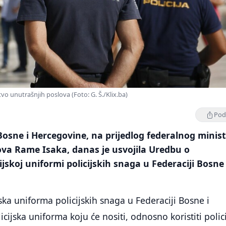
vo unutrašnjih poslova (Foto: G. Š./Klix.ba)
Podi
Bosne i Hercegovine, na prijedlog federalnog minis
ova Rame Isaka, danas je usvojila Uredbu o
ijskoj uniformi policijskih snaga u Federaciji Bosne 
ska uniforma policijskih snaga u Federaciji Bosne i
cijska uniforma koju će nositi, odnosno koristiti polici