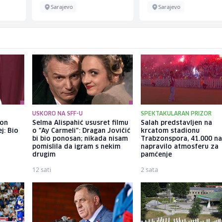
Sarajevo
Sarajevo
USKORO NA SFF-U
SPEKTAKULARAN PRIZOR
kon
Selma Alispahić ususret filmu
Salah predstavljen na
j: Bio
o "Ay Carmeli": Dragan Jovičić
krcatom stadionu
bi bio ponosan; nikada nisam
Trabzonspora, 41.000 na
pomislila da igram s nekim
napravilo atmosferu za
drugim
pamćenje
12 sati
2 sata