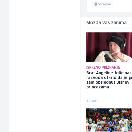
Sarajevo
Sarajevo
Možda vas zanima
ISKRENO PRIZNANJE
Brat Angeline Jolie na
razvoda otkrio da je ge
sam opsjednut Disney
princezama
12 sati