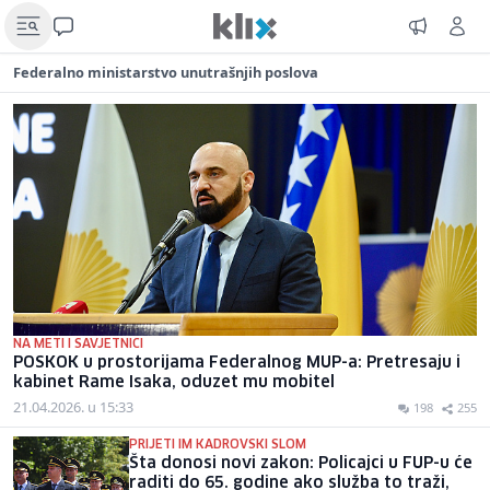
Federalno ministarstvo unutrašnjih poslova
NA METI I SAVJETNICI
POSKOK u prostorijama Federalnog MUP-a: Pretresaju i
kabinet Rame Isaka, oduzet mu mobitel
21.04.2026. u 15:33
198
255
PRIJETI IM KADROVSKI SLOM
Šta donosi novi zakon: Policajci u FUP-u će
raditi do 65. godine ako služba to traži,