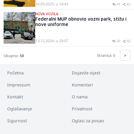
16.05.2025. u 14:43
41
62
NOVA VOZILA
Federalni MUP obnovio vozni park, stižu i
nove uniforme
13.12.2024. u 20:07
20
92
>
Stranica: 0
Ukupno:
58
Početna
Dojavite vijest
Impressum
Komentari
Kontakt
O nama
Oglašavanje
Privatnost
Sigurnost
Oglasi za posao