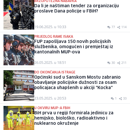
BRZOPOTEZNA NABAVKA
Da li je naštiman tender za organizaciju
proslave Dana policije u FBiH?
19.06.2025. u 10:33
77
114
PRIJEDLOG RAME ISAKA
FUP zapošljava 150 novih policijskih
službenika, omogućen i premještaj iz
kantonalnih MUP-ova
26.05.2025. u 18:51
30
211
DO OKONČANJA ISTRAGE
Općinski sud u Sanskom Mostu zabranio
obavljanje policijske dužnosti za osam
policajaca uhapšenih u akciji "Kocka"
23.05.2025. u 20:53
1
33
U OKVIRU MUP-A FBIH
BiH prva u regiji formirala jedinicu za
hemijsko, biološko, radioaktivno i
nuklearno okruženje