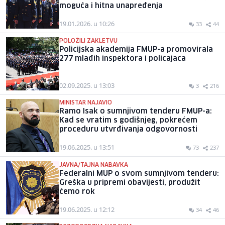
moguća i hitna unapređenja
19.01.2026. u 10:26
33
44
POLOŽILI ZAKLETVU
Policijska akademija FMUP-a promovirala
277 mlađih inspektora i policajaca
02.09.2025. u 13:03
3
216
MINISTAR NAJAVIO
Ramo Isak o sumnjivom tenderu FMUP-a:
Kad se vratim s godišnjeg, pokrećem
proceduru utvrđivanja odgovornosti
19.06.2025. u 13:51
73
237
JAVNA/TAJNA NABAVKA
Federalni MUP o svom sumnjivom tenderu:
Greška u pripremi obavijesti, produžit
ćemo rok
19.06.2025. u 12:12
34
46