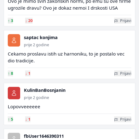
Ovo je mimo svih zakonskih normi, po emu su ove firme
ugrozile dravu? Ovo je dokaz nemoi I drskosti USA
↑
3
↓
20
Prijavi
saptac konjima
prije 2 godine
Cekamo proslavu istih uz harnoniku, to je postalo vec
dio tradicije.
↑
8
↓
1
Prijavi
KulinBanBosnjanin
prije 2 godine
Lopovveeeeee
↑
5
↓
1
Prijavi
fbUser1646390311