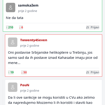
samokažem
prije 2 godine
Ne da tata
↑
210
↓
6
Prijavi
Twwenty4Seven
prije 2 godine
Oni postavise Srbijanske helikoptere u Trebinju, jos
samo sad da ih postave iznad Kahasabe imaju pice od
mene...
↑
19
↓
50
Prijavi
PauN
prije 2 godine
Da li ove sankcije se mogu koristiti u CVu ako zelimo
da napredujemo Mozzemo li ih koristiti i staviti kao