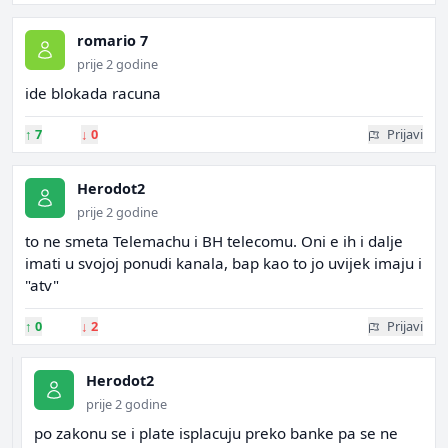
romario 7
prije 2 godine
ide blokada racuna
↑
7
↓
0
Prijavi
Herodot2
prije 2 godine
to ne smeta Telemachu i BH telecomu. Oni e ih i dalje
imati u svojoj ponudi kanala, bap kao to jo uvijek imaju i
"atv"
↑
0
↓
2
Prijavi
Herodot2
prije 2 godine
po zakonu se i plate isplacuju preko banke pa se ne