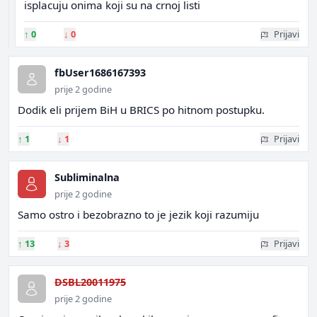
isplacuju onima koji su na crnoj listi
↑
0
↓
0
Prijavi
fbUser1686167393
prije 2 godine
Dodik eli prijem BiH u BRICS po hitnom postupku.
↑
1
↓
1
Prijavi
Subliminalna
prije 2 godine
Samo ostro i bezobrazno to je jezik koji razumiju
↑
13
↓
3
Prijavi
DSBL20011975
prije 2 godine