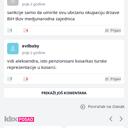
prije 2 godine
sankcije samo da umirite ovu ubrzanu okupaciju drzave
BiH tkzv medjunarodna zajednica
↑
1
↓
4
Prijavi
evilbaby
prije 2 godine
vidi aleksendra, isto penzionisani kosarkas turske
reprezentacije u kosarci.
↑
7
↓
0
Prijavi
PRIKAŽI JOŠ KOMENTARA
Povratak na članak