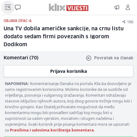
186
OBJAVA OFAC-A
Una TV dobila američke sankcije, na crnu listu
dodato sedam firmi povezanih s Igorom
Dodikom
Komentari (70)
Povratak na članak
Prijava korisnika
NAPOMENA:
Komentarisanje članaka na portalu Klix.ba dozvoljeno je
samo registrovanim korisnicima. Molimo korisnike da se suzdrže od
vrijeđanja, psovanja i vulgarnog izražavanja. Komentari odražavaju
stavove isključivo njihovih autora, koji zbog govora mržnje mogu biti i
krivično gonjeni. Kao čitatelj prihvatate mogućnost da među
komentarima mogu biti pronađeni sadržaji koji mogu biti u
suprotnosti sa vašim vjerskim, moralnim i drugim načelima i
uvjerenjima. Svaki korisnik prije pisanja komentara mora se upoznati
sa
Pravilima i uslovima korištenja komentara
.