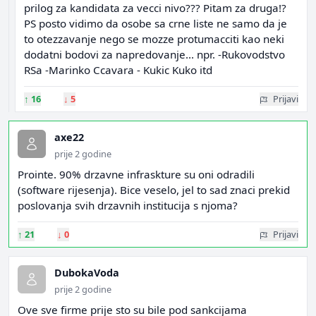
prilog za kandidata za vecci nivo??? Pitam za druga!?
PS posto vidimo da osobe sa crne liste ne samo da je
to otezzavanje nego se mozze protumacciti kao neki
dodatni bodovi za napredovanje... npr. -Rukovodstvo
RSa -Marinko Ccavara - Kukic Kuko itd
↑
16
↓
5
Prijavi
axe22
prije 2 godine
Prointe. 90% drzavne infraskture su oni odradili
(software rijesenja). Bice veselo, jel to sad znaci prekid
poslovanja svih drzavnih institucija s njoma?
↑
21
↓
0
Prijavi
DubokaVoda
prije 2 godine
Ove sve firme prije sto su bile pod sankcijama