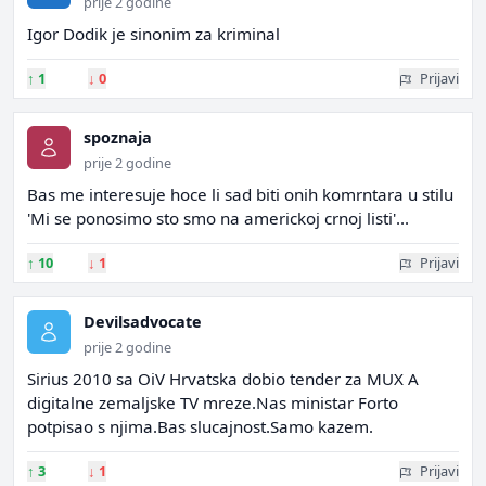
prije 2 godine
Igor Dodik je sinonim za kriminal
↑
1
↓
0
Prijavi
spoznaja
prije 2 godine
Bas me interesuje hoce li sad biti onih komrntara u stilu
'Mi se ponosimo sto smo na americkoj crnoj listi'...
↑
10
↓
1
Prijavi
Devilsadvocate
prije 2 godine
Sirius 2010 sa OiV Hrvatska dobio tender za MUX A
digitalne zemaljske TV mreze.Nas ministar Forto
potpisao s njima.Bas slucajnost.Samo kazem.
↑
3
↓
1
Prijavi