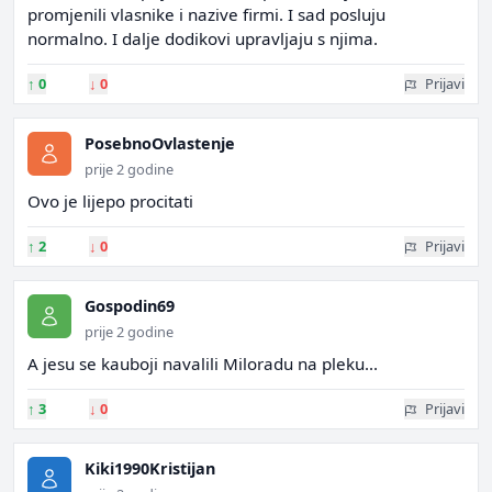
promjenili vlasnike i nazive firmi. I sad posluju
normalno. I dalje dodikovi upravljaju s njima.
↑
0
↓
0
Prijavi
PosebnoOvlastenje
prije 2 godine
Ovo je lijepo procitati
↑
2
↓
0
Prijavi
Gospodin69
prije 2 godine
A jesu se kauboji navalili Miloradu na pleku...
↑
3
↓
0
Prijavi
Kiki1990Kristijan