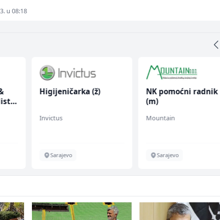
3. u 08:18
&
Higijeničarka (ž)
NK pomoćni radnik
ist
(m)
Invictus
Mountain
Sarajevo
Sarajevo