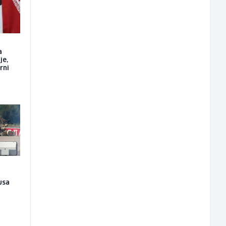
a
je,
rni
usa