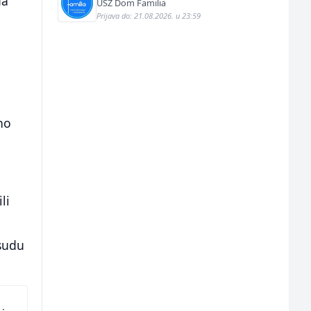
da
USZ Dom Familia
Prijava do: 21.08.2026. u 23:59
no
li
osudu