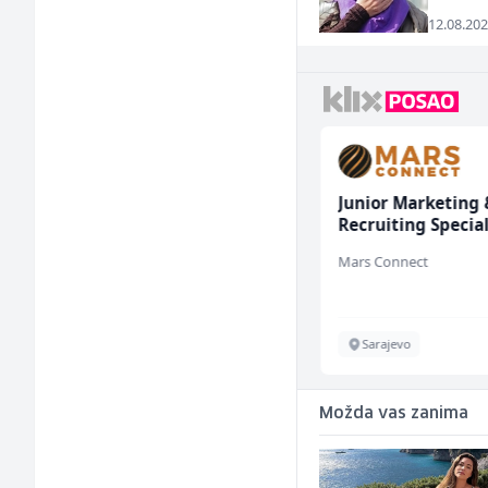
12.08.202
Građevinski inženjer
Junior Marketing 
(m/ž)
Recruiting Special
(m/ž)
MC-Stella
Mars Connect
Velika Kladuša
Sarajevo
Možda vas zanima