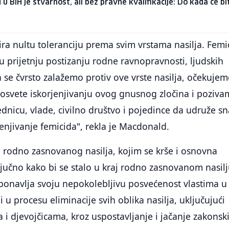
 u BiH je stvarnost, ali bez pravne kvalifikacije: Do kada će bi
a nultu toleranciju prema svim vrstama nasilja. Femi
nu prijetnju postizanju rodne ravnopravnosti, ljudskih
a se čvrsto zalažemo protiv ove vrste nasilja, očekuje
posvete iskorjenjivanju ovog gnusnog zločina i poziv
icu, vlade, civilno društvo i pojedince da udruže sn
rjenjivanje femicida", rekla je Macdonald.
 rodno zasnovanog nasilja, kojim se krše i osnovna
ključno kako bi se stalo u kraj rodno zasnovanom nasilj
 ponavlja svoju nepokolebljivu posvećenost vlastima u
 u procesu eliminacije svih oblika nasilja, uključujući
 i djevojčicama, kroz uspostavljanje i jačanje zakonsk