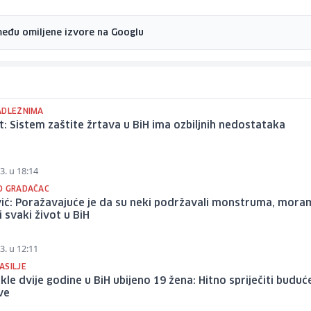
među omiljene izvore na Googlu
ADLEŽNIMA
: Sistem zaštite žrtava u BiH ima ozbiljnih nedostataka
3. u 18:14
O GRADAČAC
vić: Poražavajuće je da su neki podržavali monstruma, mor
i svaki život u BiH
3. u 12:11
ASILJE
kle dvije godine u BiH ubijeno 19 žena: Hitno spriječiti buduć
ve