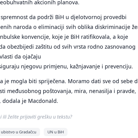
 sveobuhvatnih akcionih planova.
 spremnost da podrži BiH u djelotvornoj provedbi
enih naroda o eliminaciji svih oblika diskriminacije ž
nbulske konvencije, koje je BiH ratifikovala, a koje
da obezbijedi zaštitu od svih vrsta rodno zasnovanog
vlasti da ojačaju
iguraju njegovu primjenu, kažnjavanje i prevenciju.
a je mogla biti spriječena. Moramo dati sve od sebe 
sti međusobnog poštovanja, mira, nenasilja i pravde,
, dodala je Macdonald.
ili želite prijaviti grešku u tekstu?
ubistvo u Gradačcu
UN u BiH