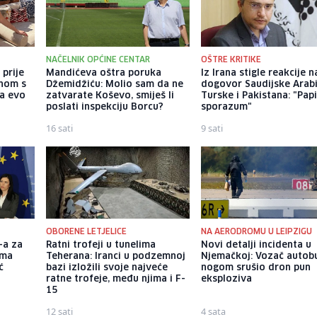
NAČELNIK OPĆINE CENTAR
OŠTRE KRITIKE
 prije
Mandićeva oštra poruka
Iz Irana stigle reakcije n
enom s
Džemidžiću: Molio sam da ne
dogovor Saudijske Arabi
 a evo
zatvarate Koševo, smiješ li
Turske i Pakistana: "Papi
poslati inspekciju Borcu?
sporazum"
16 sati
9 sati
OBORENE LETJELICE
NA AERODROMU U LEIPZIGU
-a za
Ratni trofeji u tunelima
Novi detalji incidenta u
ama
Teherana: Iranci u podzemnoj
Njemačkoj: Vozač autob
ć
bazi izložili svoje najveće
nogom srušio dron pun
ratne trofeje, među njima i F-
eksploziva
15
12 sati
4 sata