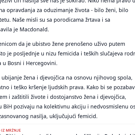
jezivi čin nasilja sve nas je šokirao. Niko nema pravo 
ema opravdanja za oduzimanje života - bilo ženi, bilo
tetu. Naše misli su sa porodicama žrtava i sa
javila je Macdonald.
jenicom da je ubistvo žene prenošeno uživo putem
to je posljednje u nizu femicida i teških slučajeva rod
 u Bosni i Hercegovini.
ubijanje žena i djevojčica na osnovu njihovog spola,
tno i teško kršenje ljudskih prava. Kako bi se pozabavi
m i zaštitili živote i dostojanstvo žena i djevojčica,
u BiH pozivaju na kolektivnu akciju i nedvosmislenu 
zasnovanog nasilja, uključujući femicid.
 IZ MRŽNJE