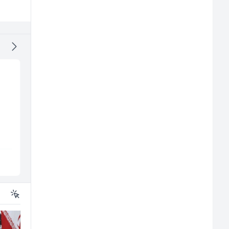
Dispatcher (m/ž)
Tehničar održavanja
CNC mašina (m)
BCO
Irion Argerr
Sarajevo
Vogošća