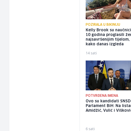
POZIRALA U BIKINIJU
Kelly Brook su naučnici
10 godina proglasili ž
najsavršenijim tijelom,
kako danas izgleda
14 sati
POTVRĐENA IMENA
Ovo su kandidati SNSD
Parlament BiH: Na list
Amidžić, Vulić i Viškovi
6 sati