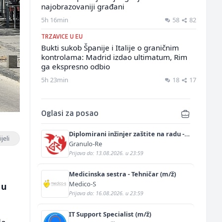
najobrazovaniji građani
5h 16min
58
82
TRZAVICE U EU
Bukti sukob Španije i Italije o graničnim
kontrolama: Madrid izdao ultimatum, Rim
ga ekspresno odbio
5h 23min
18
17
Oglasi za posao
Diplomirani inžinjer zaštite na radu -
jeli
Bachelor inžinjer sigurnosti i pomoći
Granulo-Re
(m/ž)
Prijava do: 13.08.2026. u 23:59
Medicinska sestra - Tehničar (m/ž)
Medico-S
 u
Prijava do: 16.08.2026. u 23:59
IT Support Specialist (m/ž)