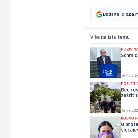
Dodajte Klix.ba 
Više na istu temu
POZIV N
Schmidt
16.08.202
POSJETI
Bećiro
zaštitit
13.08.202
RODNO N
U prote
slučaje