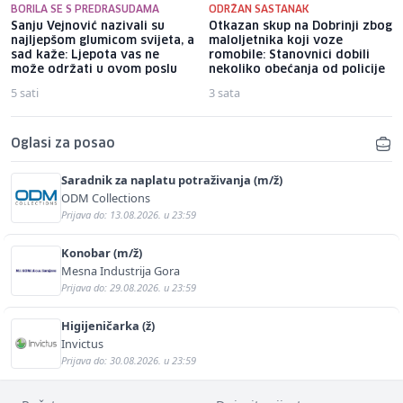
BORILA SE S PREDRASUDAMA
ODRŽAN SASTANAK
Sanju Vejnović nazivali su
Otkazan skup na Dobrinji zbog
najljepšom glumicom svijeta, a
maloljetnika koji voze
sad kaže: Ljepota vas ne
romobile: Stanovnici dobili
može održati u ovom poslu
nekoliko obećanja od policije
5 sati
3 sata
Oglasi za posao
Saradnik za naplatu potraživanja (m/ž)
ODM Collections
Prijava do: 13.08.2026. u 23:59
Konobar (m/ž)
Mesna Industrija Gora
Prijava do: 29.08.2026. u 23:59
Higijeničarka (ž)
Invictus
Prijava do: 30.08.2026. u 23:59