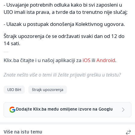
- Usvajanje potrebnih odluka kako bi svi zaposleni u
UIO imali ista prava, a tvrde da to trenutno nije slučaj;
- Ulazak u postupak donošenja Kolektivnog ugovora.
Štrajk upozorenja će se održavati svaki dan od 12 do
14 sati.
Klix.ba čitajte i u našoj aplikaciji za
iOS
ili
Android
.
Znate nešto više o temi ili želite prijaviti grešku u tekstu?
UIO BiH
štrajk upozorenja
Dodajte Klix.ba među omiljene izvore na Googlu
Više na istu temu