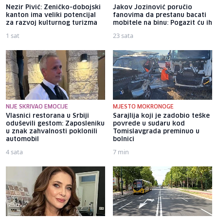
Nezir Pivić: Zeničko-dobojski
Jakov Jozinović poručio
kanton ima veliki potencijal
fanovima da prestanu bacati
za razvoj kulturnog turizma
mobitele na binu: Pogazit ću ih
1 sat
23 sata
NIJE SKRIVAO EMOCIJE
MJESTO MOKRONOGE
Vlasnici restorana u Srbiji
Sarajlija koji je zadobio teške
oduševili gestom: Zaposleniku
povrede u sudaru kod
u znak zahvalnosti poklonili
Tomislavgrada preminuo u
automobil
bolnici
4 sata
7 min