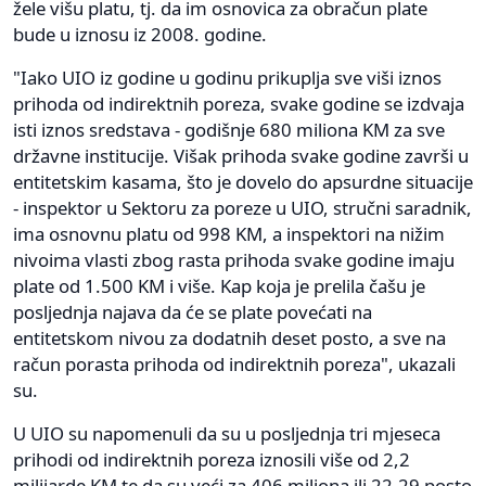
žele višu platu, tj. da im osnovica za obračun plate
bude u iznosu iz 2008. godine.
"Iako UIO iz godine u godinu prikuplja sve viši iznos
prihoda od indirektnih poreza, svake godine se izdvaja
isti iznos sredstava - godišnje 680 miliona KM za sve
državne institucije. Višak prihoda svake godine završi u
entitetskim kasama, što je dovelo do apsurdne situacije
- inspektor u Sektoru za poreze u UIO, stručni saradnik,
ima osnovnu platu od 998 KM, a inspektori na nižim
nivoima vlasti zbog rasta prihoda svake godine imaju
plate od 1.500 KM i više. Kap koja je prelila čašu je
posljednja najava da će se plate povećati na
entitetskom nivou za dodatnih deset posto, a sve na
račun porasta prihoda od indirektnih poreza", ukazali
su.
U UIO su napomenuli da su u posljednja tri mjeseca
prihodi od indirektnih poreza iznosili više od 2,2
milijarde KM te da su veći za 406 miliona ili 22,29 posto