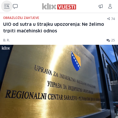
74
OBRAZLOŽILI ZAHTJEVE
UIO od sutra u štrajku upozorenja: Ne želimo
trpiti maćehinski odnos
B. R.
25