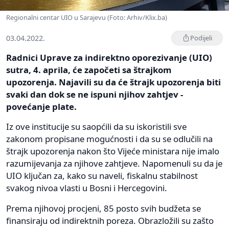
Regionalni centar UIO u Sarajevu (Foto: Arhiv/Klix.ba)
03.04.2022.
Podijeli
Radnici Uprave za indirektno oporezivanje (UIO)
sutra, 4. aprila, će započeti sa štrajkom
upozorenja. Najavili su da će štrajk upozorenja biti
svaki dan dok se ne ispuni njihov zahtjev -
povećanje plate.
Iz ove institucije su saopćili da su iskoristili sve
zakonom propisane mogućnosti i da su se odlučili na
štrajk upozorenja nakon što Vijeće ministara nije imalo
razumijevanja za njihove zahtjeve. Napomenuli su da je
UIO ključan za, kako su naveli, fiskalnu stabilnost
svakog nivoa vlasti u Bosni i Hercegovini.
Prema njihovoj procjeni, 85 posto svih budžeta se
finansiraju od indirektnih poreza. Obrazložili su zašto