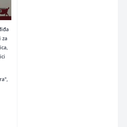
điđa
i za
ica,
ici
ra",