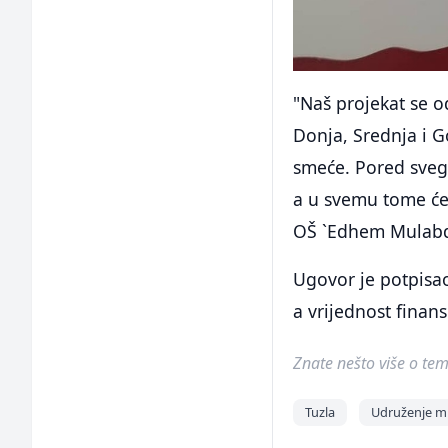
"Naš projekat se o
Donja, Srednja i G
smeće. Pored svega
a u svemu tome će
OŠ `Edhem Mulabdi
Ugovor je potpisa
a vrijednost finan
Znate nešto više o temi 
Tuzla
Udruženje m