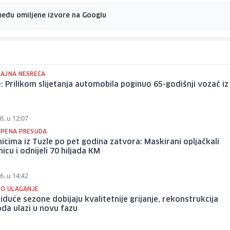
među omiljene izvore na Googlu
AJNA NESREĆA
e: Prilikom slijetanja automobila poginuo 65-godišnji vozač iz
6. u 12:07
PENA PRESUDA
icima iz Tuzle po pet godina zatvora: Maskirani opljačkali
icu i odnijeli 70 hiljada KM
6. u 14:42
KO ULAGANJE
 iduće sezone dobijaju kvalitetnije grijanje, rekonstrukcija
da ulazi u novu fazu