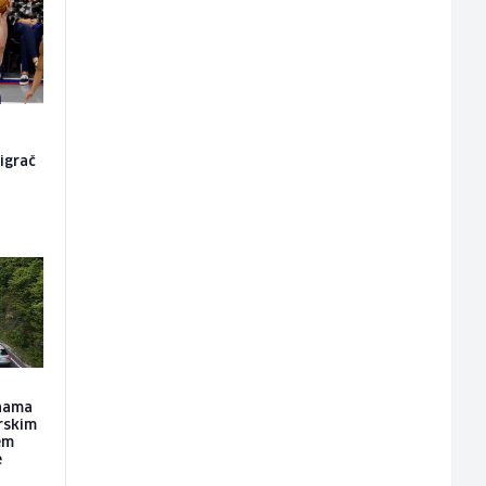
igrač
inama
rskim
em
e