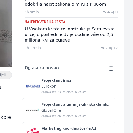
odobrila nacrt zakona o miru s PKK-om
1h 9min
4
0
NAJFREKVENTIJA CESTA
U Visokom kreće rekonstrukcija Sarajevske
ulice, u posljednje dvije godine više od 2,5
miliona KM za puteve
1h 13min
2
12
Oglasi za posao
jeli
Projektant (m/ž)
Eurokon
u
Prijava do: 13.08.2026. u 23:59
Projektant aluminijskih - staklenih
fasada (m/ž)
Global One
Prijava do: 20.08.2026. u 23:59
 koje
Marketing koordinator (m/ž)