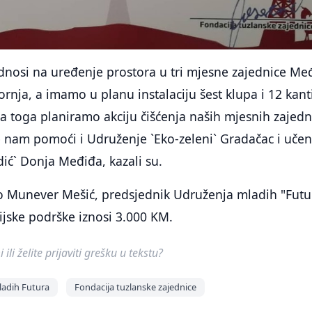
dnosi na uređenje prostora u tri mjesne zajednice Me
ornja, a imamo u planu instalaciju šest klupa i 12 kant
 toga planiramo akciju čišćenja naših mjesnih zajedn
 nam pomoći i Udruženje `Eko-zeleni` Gradačac i učen
ć` Donja Međiđa, kazali su.
o Munever Mešić, predsjednik Udruženja mladih "Futu
sijske podrške iznosi 3.000 KM.
ili želite prijaviti grešku u tekstu?
ladih Futura
Fondacija tuzlanske zajednice