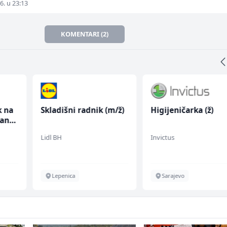
6. u 23:13
KOMENTARI (2)
k na
Skladišni radnik (m/ž)
Higijeničarka (ž)
anju
Lidl BH
Invictus
Lepenica
Sarajevo