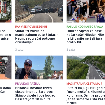
IMA VIŠE POVRIJEĐENIH
RASULO KOD NAŠEG RIVALA
 Los
Sudar tri vozila na
Odlične vijesti za naše
mljen u
magistralnom putu Stolac -
košarkaše! Nijedan NBA 
rsnice
Neum, saobraćaj potpuno
iz Litvanije ne želi igrati
obustavljen
protiv BiH
3 sata
3 sata
PRIVUKAO PAŽNJU
MAGISTRALNA CESTA M-17
nu dana
Britanski novinar izveo
Putnici ka jugu BiH god
ičar
eksperiment u Sarajevu:
"muku muče" s kilometa
Skinuo cipele i bos hodao
kolonama: Da li je probl
Baščaršijom 30 minuta
jedan semafor i šta kaž
struka