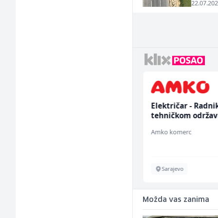
22.07.202
Konobar (m/ž)
Električar - Radni
tehničkom održav
(m/ž)
Borbono
Amko komerc
Sarajevo
Sarajevo
Možda vas zanima