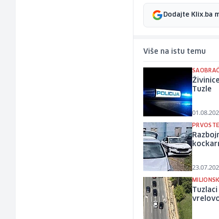
Dodajte Klix.ba 
Više na istu temu
SAOBRAĆ
Živinic
Tuzle
01.08.202
PRVOSTE
Razbojn
kockarn
23.07.202
MILIONS
Tuzlaci
vrelovo