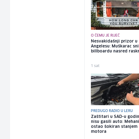
O ČEMU JE RIJEČ
Nesvakidašnji prizor u
Angelesu: Muškarac sni
billboardu nasred rask
1 sat
PREDUGO RADIO U LERU
Zaštitari u SAD-u godi
nisu gasili auto: Mehan
ostao šokiran stanjem
motora