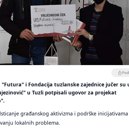
Podi
"Futura" i Fondacija tuzlanske zajednice jučer su 
jezinović" u Tuzli potpisali ugovor za projekat
".
odsticanje građanskog aktivizma i podrške inicijativama
šavanju lokalnih problema.