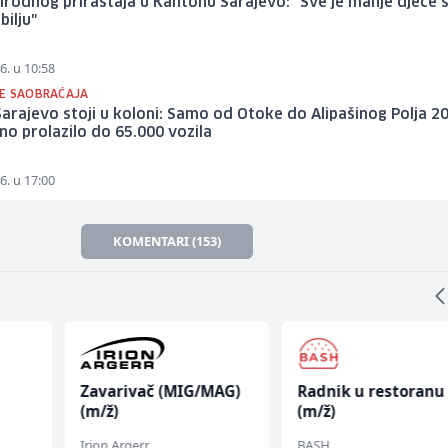
rirodnog priraštaja u Kantonu Sarajevo: "Sve je manje djece š
bilju"
6. u 10:58
E SAOBRAĆAJA
arajevo stoji u koloni: Samo od Otoke do Alipašinog Polja 2
no prolazilo do 65.000 vozila
6. u 17:00
KOMENTARI (153)
Zavarivač (MIG/MAG)
Radnik u restoranu
(m/ž)
(m/ž)
fall
Irion Argerr
BASH