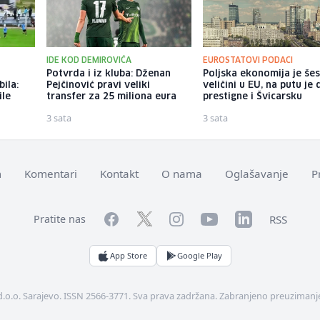
IDE KOD DEMIROVIĆA
EUROSTATOVI PODACI
Potvrda i iz kluba: Dženan
Poljska ekonomija je še
ila:
Pejčinović pravi veliki
veličini u EU, na putu je 
ile
transfer za 25 miliona eura
prestigne i Švicarsku
3 sata
3 sata
m
Komentari
Kontakt
O nama
Oglašavanje
P
Facebook
YouTube
LinkedIn
Twitter
Instagram
RSS
Pratite nas
App Store
Google Play
d.o.o. Sarajevo. ISSN 2566-3771. Sva prava zadržana. Zabranjeno preuzimanje