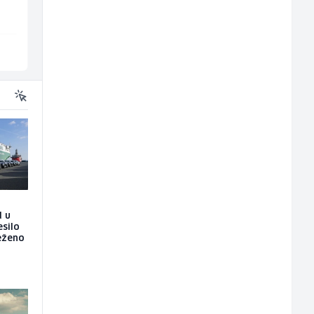
Sarajevo
Sarajevo
d u
esilo
ježeno