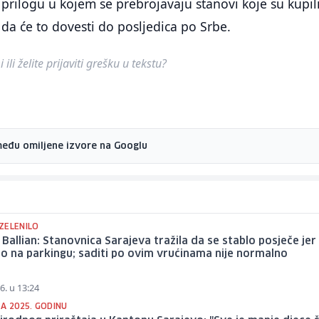
 prilogu u kojem se prebrojavaju stanovi koje su kupil
 da će to dovesti do posljedica po Srbe.
ili želite prijaviti grešku u tekstu?
među omiljene izvore na Googlu
ZELENILO
 Ballian: Stanovnica Sarajeva tražila da se stablo posječe jer
to na parkingu; saditi po ovim vrućinama nije normalno
6. u 13:24
A 2025. GODINU