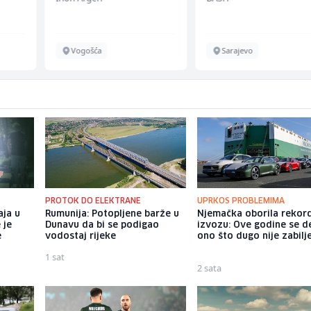
Vogošća
Sarajevo
PROTOK DO ELEKTRANE
UPRKOS PROBLEMIMA
aja u
Rumunija: Potopljene barže u
Njemačka oborila rekor
 je
Dunavu da bi se podigao
izvozu: Ove godine se d
e
vodostaj rijeke
ono što dugo nije zabil
1 sat
2 sata