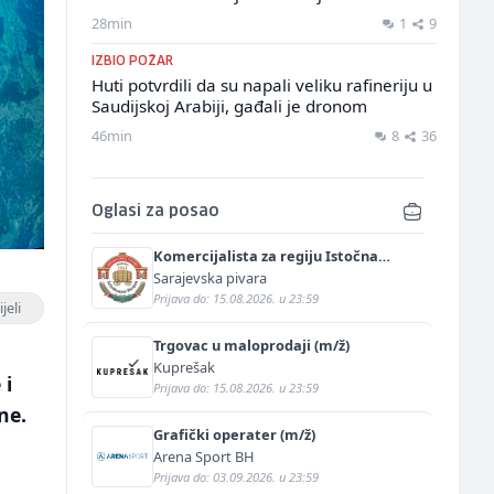
28min
1
9
IZBIO POŽAR
Huti potvrdili da su napali veliku rafineriju u
Saudijskoj Arabiji, gađali je dronom
46min
8
36
Oglasi za posao
Komercijalista za regiju Istočna
Bosna (m/ž)
Sarajevska pivara
Prijava do: 15.08.2026. u 23:59
jeli
Trgovac u maloprodaji (m/ž)
Kuprešak
 i
Prijava do: 15.08.2026. u 23:59
ne.
Grafički operater (m/ž)
Arena Sport BH
Prijava do: 03.09.2026. u 23:59