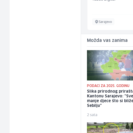
Više lokacija
Sarajevo
Možda vas zanima
PODACI ZA 2025. GODINU
Slika prirodnog prirašt
Kantonu Sarajevo: "Sve
manje djece što si bliž
Sebilju"
2 sata