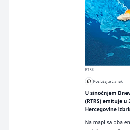
RTRS
Poslušajte članak
U sinoćnjem Dnevn
(RTRS) emituje u
Hercegovine izbri
Na mapi sa oba ent