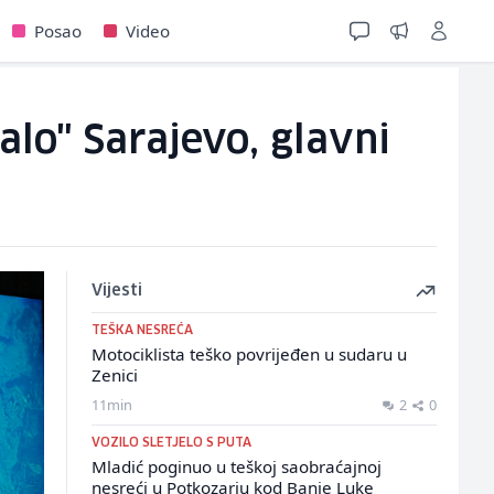
Posao
Video
lo" Sarajevo, glavni
Vijesti
TEŠKA NESREĆA
Motociklista teško povrijeđen u sudaru u
Zenici
11min
2
0
VOZILO SLETJELO S PUTA
Mladić poginuo u teškoj saobraćajnoj
nesreći u Potkozarju kod Banje Luke