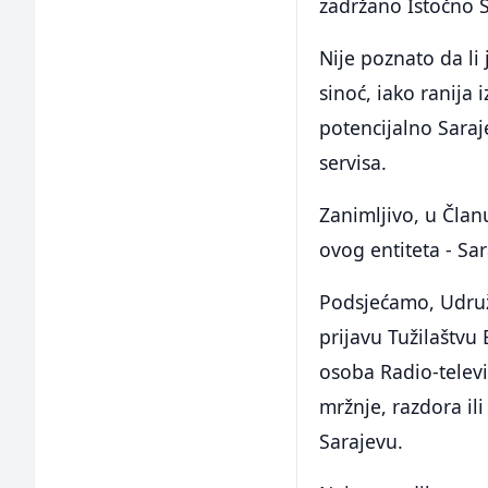
zadržano Istočno 
Nije poznato da li 
sinoć, iako ranija
potencijalno Saraj
servisa.
Zanimljivo, u Član
ovog entiteta - Sa
Podsjećamo, Udruže
prijavu Tužilaštvu
osoba Radio-televi
mržnje, razdora il
Sarajevu.