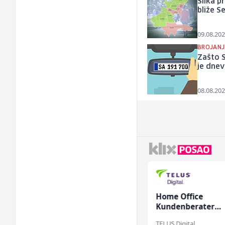
Slika p
bliže Se
09.08.202
BROJANJ
Zašto S
je dnev
08.08.202
Prodavač u školskoj
Home Office
kantini (ž)
Kundenberater
(m/w/d) für Vatten
Slatko i Slano
TELUS Digital