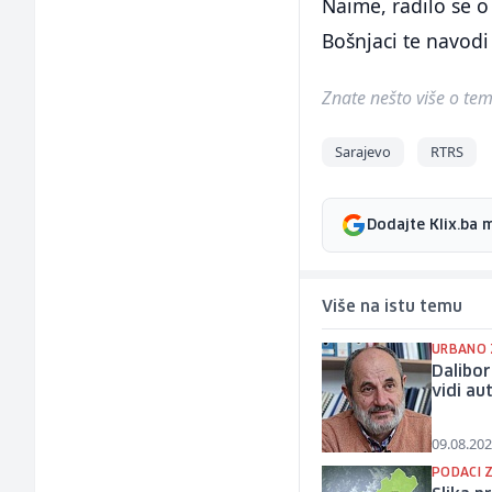
Naime, radilo se o
Bošnjaci te navodi
Znate nešto više o temi 
Sarajevo
RTRS
Dodajte Klix.ba 
Više na istu temu
URBANO 
Dalibor
vidi au
09.08.202
PODACI Z