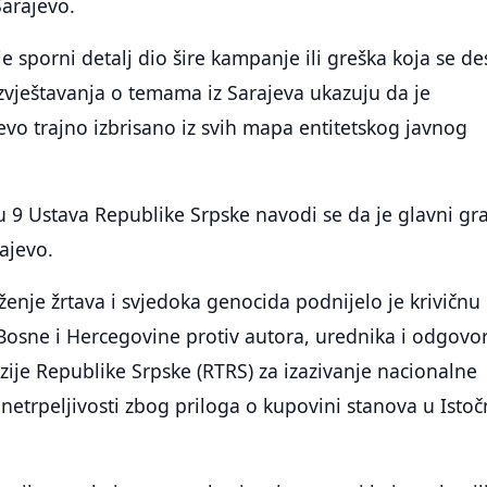
Sarajevo.
je sporni detalj dio šire kampanje ili greška koja se de
 izvještavanja o temama iz Sarajeva ukazuju da je
evo trajno izbrisano iz svih mapa entitetskog javnog
u 9 Ustava Republike Srpske navodi se da je glavni gr
rajevo.
nje žrtava i svjedoka genocida podnijelo je krivičnu
 Bosne i Hercegovine protiv autora, urednika i odgovo
zije Republike Srpske (RTRS) za izazivanje nacionalne
i netrpeljivosti zbog priloga o kupovini stanova u Ist