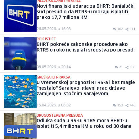
PRAVOSNAŽNA PRESUDA
Novi finansijski udarac za BHRT: Banjalučki
sud presudio da RTRS-u moraju isplatiti
preko 17,7 miliona KM
26.05.2026. u 16:03
162
111
ROK ISTIČE
BHRT pokreće zakonske procedure ako
RTRS u roku ne isplati sredstva po presudi
08.05.2026. u 20:14
21
106
GREŠKA ILI PRAKSA
U vremenskoj prognozi RTRS-a i bez magle
"nestalo" Sarajevo, glavni grad države
zamijenjen Istočnim Sarajevom
15.04.2026. u 06:32
153
446
DRUGOSTEPENA PRESUDA
Odluka suda u RS-u: RTRS mora BHRT-u
isplatiti 5,4 miliona KM u roku od 30 dana