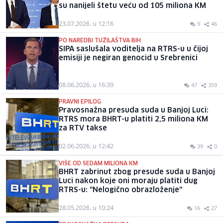
su nanijeli štetu veću od 105 miliona KM
23.07.2026. u 12:16
9
46
PO NAREDBI TUŽILAŠTVA BIH
SIPA saslušala voditelja na RTRS-u u čijoj
emisiji je negiran genocid u Srebrenici
08.06.2026. u 16:39
47
359
PRAVNI EPILOG
Pravosnažna presuda suda u Banjoj Luci:
RTRS mora BHRT-u platiti 2,5 miliona KM
za RTV takse
02.06.2026. u 12:42
39
0
VIŠE OD SEDAM MILIONA KM
BHRT zabrinut zbog presude suda u Banjoj
Luci nakon koje oni moraju platiti dug
RTRS-u: "Nelogično obrazloženje"
28.05.2026. u 10:24
16
27