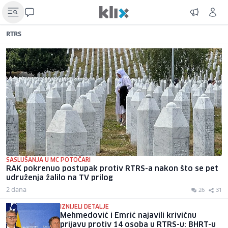
RTRS
SASLUŠANJA U MC POTOČARI
RAK pokrenuo postupak protiv RTRS-a nakon što se pet
udruženja žalilo na TV prilog
2 dana
26
31
IZNIJELI DETALJE
Mehmedović i Emrić najavili krivičnu
prijavu protiv 14 osoba u RTRS-u: BHRT-u