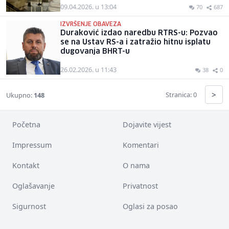
09.04.2026. u 13:04
70
687
IZVRŠENJE OBAVEZA
Duraković izdao naredbu RTRS-u: Pozvao
se na Ustav RS-a i zatražio hitnu isplatu
dugovanja BHRT-u
26.02.2026. u 11:43
38
0
>
Stranica: 0
Ukupno:
148
Početna
Dojavite vijest
Impressum
Komentari
Kontakt
O nama
Oglašavanje
Privatnost
Sigurnost
Oglasi za posao