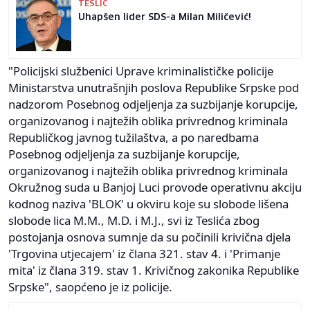
TESLIĆ
Uhapšen lider SDS-a Milan Miličević!
"Policijski službenici Uprave kriminalističke policije
Ministarstva unutrašnjih poslova Republike Srpske pod
nadzorom Posebnog odjeljenja za suzbijanje korupcije,
organizovanog i najtežih oblika privrednog kriminala
Republičkog javnog tužilaštva, a po naredbama
Posebnog odjeljenja za suzbijanje korupcije,
organizovanog i najtežih oblika privrednog kriminala
Okružnog suda u Banjoj Luci provode operativnu akciju
kodnog naziva 'BLOK' u okviru koje su slobode lišena
slobode lica M.M., M.D. i M.J., svi iz Teslića zbog
postojanja osnova sumnje da su počinili krivična djela
'Trgovina utjecajem' iz člana 321. stav 4. i 'Primanje
mita' iz člana 319. stav 1. Krivičnog zakonika Republike
Srpske", saopćeno je iz policije.