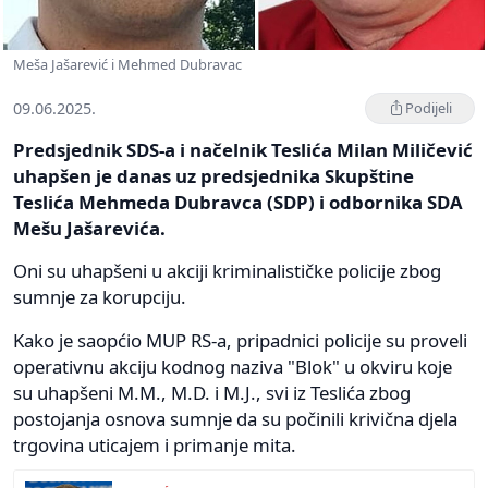
Meša Jašarević i Mehmed Dubravac
09.06.2025.
Podijeli
Predsjednik SDS-a i načelnik Teslića Milan Miličević
uhapšen je danas uz predsjednika Skupštine
Teslića Mehmeda Dubravca (SDP) i odbornika SDA
Mešu Jašarevića.
Oni su uhapšeni u akciji kriminalističke policije zbog
sumnje za korupciju.
Kako je saopćio MUP RS-a, pripadnici policije su proveli
operativnu akciju kodnog naziva "Blok" u okviru koje
su uhapšeni M.M., M.D. i M.Ј., svi iz Teslića zbog
postojanja osnova sumnje da su počinili krivična djela
trgovina uticajem i primanje mita.