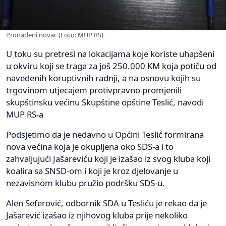
Pronađeni novac (Foto: MUP RS)
U toku su pretresi na lokacijama koje koriste uhapšeni
u okviru koji se traga za još 250.000 KM koja potiču od
navedenih koruptivnih radnji, a na osnovu kojih su
trgovinom utjecajem protivpravno promjenili
skupštinsku većinu Skupštine opštine Teslić, navodi
MUP RS-a
Podsjetimo da je nedavno u Općini Teslić formirana
nova većina koja je okupljena oko SDS-a i to
zahvaljujući Jašareviću koji je izašao iz svog kluba koji
koalira sa SNSD-om i koji je kroz djelovanje u
nezavisnom klubu pružio podršku SDS-u.
Alen Seferović, odbornik SDA u Tesliću je rekao da je
Jašarević izašao iz njihovog kluba prije nekoliko