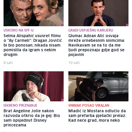
USKORO NA SFF-U
GRADI USPJEŠNU KARIJERU
Selma Alispahić ususret filmu
Glumac Adnan Alić osvaja
o "Ay Carmeli": Dragan Jovičić
mreže urnebesnim snimcima:
bi bio ponosan; nikada nisam
Navikavam se na to da me
pomislila da igram s nekim
ljudi prepoznaju gdje god se
drugim
pojavim
8 sati
10 sati
ISKRENO PRIZNANJE
SNIMAK POSAO VIRALAN
Brat Angeline Jolie nakon
Mladić iz Mostara odlučio da
razvoda otkrio da je gej: Bio
sam prefarba pješački prelaz:
sam opsjednut Disney
Kad neće grad, mora neko
princezama