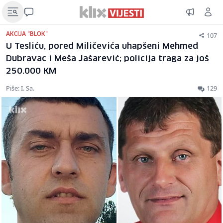
107
AKCIJA "BLOK"
U Tesliću, pored Miličevića uhapšeni Mehmed
Dubravac i Meša Jašarević; policija traga za još
250.000 KM
Piše: I. Sa.
129