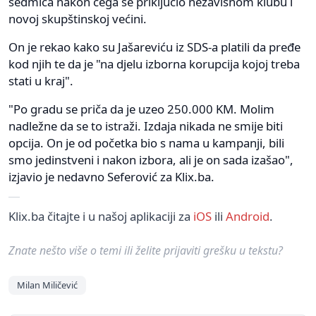
sedmica nakon čega se priključio nezavisnom klubu i
novoj skupštinskoj većini.
On je rekao kako su Jašareviću iz SDS-a platili da pređe
kod njih te da je "na djelu izborna korupcija kojoj treba
stati u kraj".
"Po gradu se priča da je uzeo 250.000 KM. Molim
nadležne da se to istraži. Izdaja nikada ne smije biti
opcija. On je od početka bio s nama u kampanji, bili
smo jedinstveni i nakon izbora, ali je on sada izašao",
izjavio je nedavno Seferović za Klix.ba.
Klix.ba čitajte i u našoj aplikaciji za
iOS
ili
Android
.
Znate nešto više o temi ili želite prijaviti grešku u tekstu?
Milan Miličević