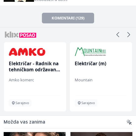
KOMENTARI (129)
Električar - Radnik na
Električar (m)
tehničkom održavanju
(m/ž)
Amko komerc
Mountain
Sarajevo
Sarajevo
Možda vas zanima