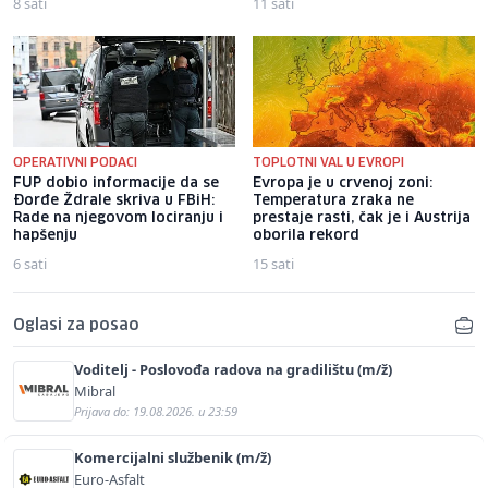
8 sati
11 sati
OPERATIVNI PODACI
TOPLOTNI VAL U EVROPI
FUP dobio informacije da se
Evropa je u crvenoj zoni:
Đorđe Ždrale skriva u FBiH:
Temperatura zraka ne
Rade na njegovom lociranju i
prestaje rasti, čak je i Austrija
hapšenju
oborila rekord
6 sati
15 sati
Oglasi za posao
Voditelj - Poslovođa radova na gradilištu (m/ž)
Mibral
Prijava do: 19.08.2026. u 23:59
Komercijalni službenik (m/ž)
Euro-Asfalt