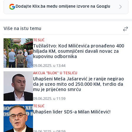
Dodajte Klix.ba među omiljene izvore na Googlu
Više na istu temu
TESLIĆ
Tužilaštvo: Kod Miličevića pronađeno 400
hiljada KM, osumnjičeni davali novac za
kupovinu odbornika
09.06.2025. u 13:44
AKCIJA "BLOK" U TESLIĆU
Uhapšeni Meša Jašarević je ranije negirao
da je uzeo mito od 250.000 KM, tvrdio da
mu je prijećeno smrću
09.06.2025. u 11:59
TESLIĆ
Uhapšen lider SDS-a Milan Miličević!
09.06.2025. u 08:59