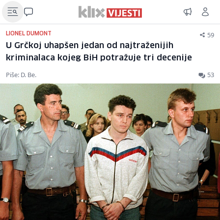
59
LIONEL DUMONT
U Grčkoj uhapšen jedan od najtraženijih
kriminalaca kojeg BiH potražuje tri decenije
Piše: D. Be.
53