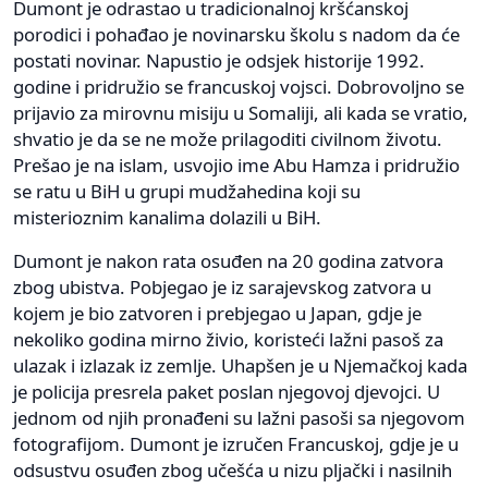
Dumont je odrastao u tradicionalnoj kršćanskoj
porodici i pohađao je novinarsku školu s nadom da će
postati novinar. Napustio je odsjek historije 1992.
godine i pridružio se francuskoj vojsci. Dobrovoljno se
prijavio za mirovnu misiju u Somaliji, ali kada se vratio,
shvatio je da se ne može prilagoditi civilnom životu.
Prešao je na islam, usvojio ime Abu Hamza i pridružio
se ratu u BiH u grupi mudžahedina koji su
misterioznim kanalima dolazili u BiH.
Dumont je nakon rata osuđen na 20 godina zatvora
zbog ubistva. Pobjegao je iz sarajevskog zatvora u
kojem je bio zatvoren i prebjegao u Japan, gdje je
nekoliko godina mirno živio, koristeći lažni pasoš za
ulazak i izlazak iz zemlje. Uhapšen je u Njemačkoj kada
je policija presrela paket poslan njegovoj djevojci. U
jednom od njih pronađeni su lažni pasoši sa njegovom
fotografijom. Dumont je izručen Francuskoj, gdje je u
odsustvu osuđen zbog učešća u nizu pljački i nasilnih