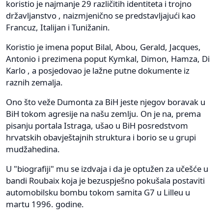
koristio je najmanje 29 različitih identiteta i trojno
državljanstvo , naizmjenično se predstavljajući kao
Francuz, Italijan i Tunižanin.
Koristio je imena poput Bilal, Abou, Gerald, Jacques,
Antonio i prezimena poput Kymkal, Dimon, Hamza, Di
Karlo , a posjedovao je lažne putne dokumente iz
raznih zemalja.
Ono što veže Dumonta za BiH jeste njegov boravak u
BiH tokom agresije na našu zemlju. On je na, prema
pisanju portala Istraga, ušao u BiH posredstvom
hrvatskih obavještajnih struktura i borio se u grupi
mudžahedina.
U "biografiji" mu se izdvaja i da je optužen za učešće u
bandi Roubaix koja je bezuspješno pokušala postaviti
automobilsku bombu tokom samita G7 u Lilleu u
martu 1996. godine.