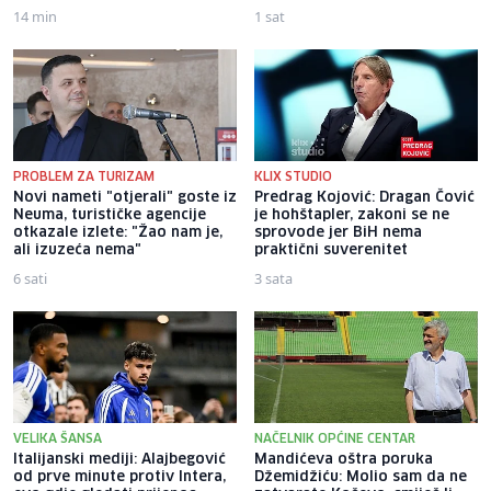
14 min
1 sat
PROBLEM ZA TURIZAM
KLIX STUDIO
Novi nameti "otjerali" goste iz
Predrag Kojović: Dragan Čović
Neuma, turističke agencije
je hohštapler, zakoni se ne
otkazale izlete: "Žao nam je,
sprovode jer BiH nema
ali izuzeća nema"
praktični suverenitet
6 sati
3 sata
VELIKA ŠANSA
NAČELNIK OPĆINE CENTAR
Italijanski mediji: Alajbegović
Mandićeva oštra poruka
od prve minute protiv Intera,
Džemidžiću: Molio sam da ne