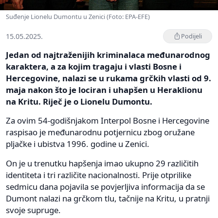
Suđenje Lionelu Dumontu u Zenici (Foto: EPA-EFE)
15.05.2025.
Podijeli
Jedan od najtraženijih kriminalaca međunarodnog
karaktera, a za kojim tragaju i vlasti Bosne i
Hercegovine, nalazi se u rukama grčkih vlasti od 9.
maja nakon što je lociran i uhapšen u Heraklionu
na Kritu. Riječ je o Lionelu Dumontu.
Za ovim 54-godišnjakom Interpol Bosne i Hercegovine
raspisao je međunarodnu potjernicu zbog oružane
pljačke i ubistva 1996. godine u Zenici.
On je u trenutku hapšenja imao ukupno 29 različitih
identiteta i tri različite nacionalnosti. Prije otprilike
sedmicu dana pojavila se povjerljiva informacija da se
Dumont nalazi na grčkom tlu, tačnije na Kritu, u pratnji
svoje supruge.