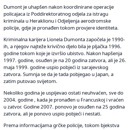
Dumont je uhapšen nakon koordinirane operacije
policajaca iz Poddirektoratnog odjela za istragu
kriminala u Heraklionu i Odjeljenja aerodromske
policije, gdje je pronađen tokom provjere identiteta.
Kriminalna karijera Lionela Dumonta započela je 1990-
ih, a njegov najteže krivično djelo bila je pljačka 1996.
godine tokom koje je izvršio ubistvo. Nakon hapšenja
1997. godine, osuđen je na 20 godina zatvora, ali je 26.
maja 1999. godine uspio pobjeći iz sarajevskog
zatvora. Sumnja se da je tada pobjegao u Japan, a
zatim putovao svijetom.
Nekoliko godina je uspijevao ostati neuhvaćen, sve do
2004. godine , kada je pronađen u Francuskoj i vraćen
u zatvor. Godine 2007. ponovo je osuđen na 25 godina
zatvora, ali je ponovo uspio pobjeći i nestati.
Prema informacijama grčke policije, tokom bjekstva