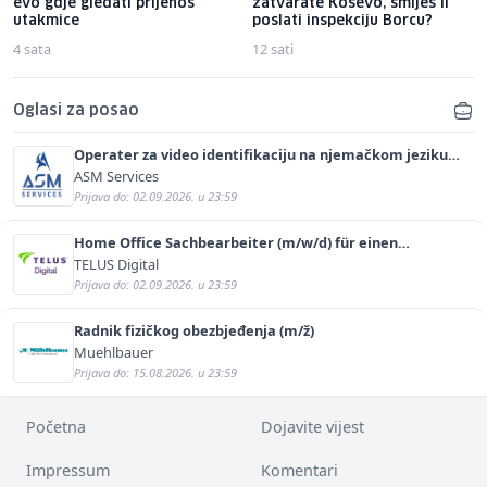
evo gdje gledati prijenos
zatvarate Koševo, smiješ li
utakmice
poslati inspekciju Borcu?
4 sata
12 sati
Oglasi za posao
Operater za video identifikaciju na njemačkom jeziku
(m/ž)
ASM Services
Prijava do: 02.09.2026. u 23:59
Home Office Sachbearbeiter (m/w/d) für einen
bekannten deutschen Energieversorger
TELUS Digital
Prijava do: 02.09.2026. u 23:59
Radnik fizičkog obezbjeđenja (m/ž)
Muehlbauer
Prijava do: 15.08.2026. u 23:59
Početna
Dojavite vijest
Impressum
Komentari