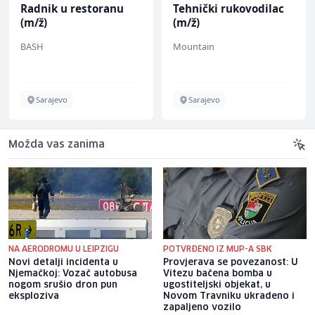
Radnik u restoranu
Tehnički rukovodilac
(m/ž)
(m/ž)
BASH
Mountain
Sarajevo
Sarajevo
Možda vas zanima
NA AERODROMU U LEIPZIGU
POTVRĐENO IZ MUP-A SBK
Novi detalji incidenta u
Provjerava se povezanost: U
Njemačkoj: Vozač autobusa
Vitezu bačena bomba u
nogom srušio dron pun
ugostiteljski objekat, u
eksploziva
Novom Travniku ukradeno i
zapaljeno vozilo