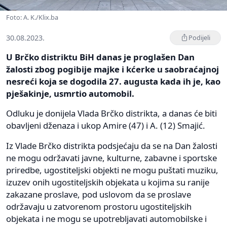
Foto: A. K./Klix.ba
30.08.2023.
Podijeli
U Brčko distriktu BiH danas je proglašen Dan
žalosti zbog pogibije majke i kćerke u saobraćajnoj
nesreći koja se dogodila 27. augusta kada ih je, kao
pješakinje, usmrtio automobil.
Odluku je donijela Vlada Brčko distrikta, a danas će biti
obavljeni dženaza i ukop Amire (47) i A. (12) Smajić.
Iz Vlade Brčko distrikta podsjećaju da se na Dan žalosti
ne mogu održavati javne, kulturne, zabavne i sportske
priredbe, ugostiteljski objekti ne mogu puštati muziku,
izuzev onih ugostiteljskih objekata u kojima su ranije
zakazane proslave, pod uslovom da se proslave
održavaju u zatvorenom prostoru ugostiteljskih
objekata i ne mogu se upotrebljavati automobilske i