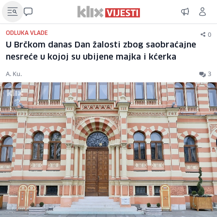
0
ODLUKA VLADE
U Brčkom danas Dan žalosti zbog saobraćajne
nesreće u kojoj su ubijene majka i kćerka
A. Ku.
3