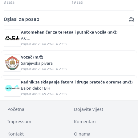
3 sata
19 sati
Oglasi za posao
Automehaničar za teretna i putnička vozila (m/ž)
A.C.I.
Prijava do: 23.08.2026. u 23:59
Vozač (m/ž)
Sarajevska pivara
Prijava do: 23.08.2026. u 23:59
Radnik za sklapanje šatora i druge prateće opreme (m/ž)
Balon dekor BiH
Prijava do: 05.09.2026. u 23:59
Početna
Dojavite vijest
Impressum
Komentari
Kontakt
O nama