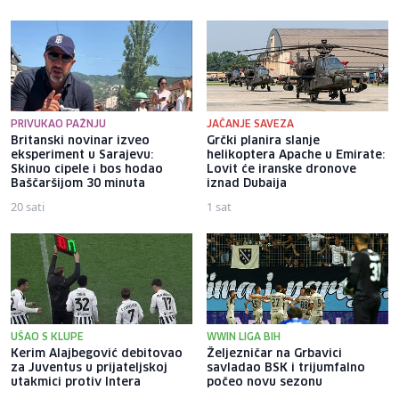
PRIVUKAO PAŽNJU
JAČANJE SAVEZA
Britanski novinar izveo
Grčki planira slanje
eksperiment u Sarajevu:
helikoptera Apache u Emirate:
Skinuo cipele i bos hodao
Lovit će iranske dronove
Baščaršijom 30 minuta
iznad Dubaija
20 sati
1 sat
UŠAO S KLUPE
WWIN LIGA BIH
Kerim Alajbegović debitovao
Željezničar na Grbavici
za Juventus u prijateljskoj
savladao BSK i trijumfalno
utakmici protiv Intera
počeo novu sezonu