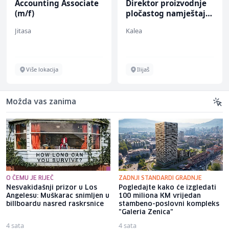
Accounting Associate
Direktor proizvodnje
(m/f)
pločastog namještaja
(m/ž)
Jitasa
Kalea
Više lokacija
Ilijaš
Možda vas zanima
O ČEMU JE RIJEČ
ZADNJI STANDARDI GRADNJE
Nesvakidašnji prizor u Los
Pogledajte kako će izgledati
Angelesu: Muškarac snimljen u
100 miliona KM vrijedan
billboardu nasred raskrsnice
stambeno-poslovni kompleks
"Galeria Zenica"
4 sata
4 sata