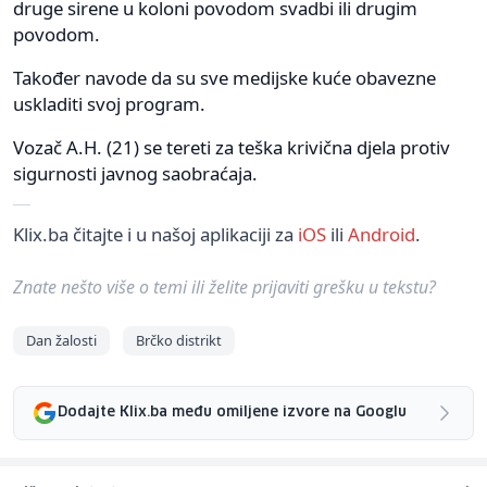
druge sirene u koloni povodom svadbi ili drugim
povodom.
Također navode da su sve medijske kuće obavezne
uskladiti svoj program.
Vozač A.H. (21) se tereti za teška krivična djela protiv
sigurnosti javnog saobraćaja.
Klix.ba čitajte i u našoj aplikaciji za
iOS
ili
Android
.
Znate nešto više o temi ili želite prijaviti grešku u tekstu?
Dan žalosti
Brčko distrikt
Dodajte Klix.ba među omiljene izvore na Googlu