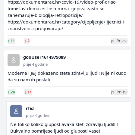
https://dokumentarac.hr/covid-19/video-prof-dr-sc-
tomislav-domazet-loso-mrna-cjepiva-zasto-se-
zanemaruje-biologija-retropozicije/
https://dokumentarac.hr/category/cijepljenje/lijecnici-i-
znanstvenici-progovaraju/
↑
11
↓
2
Prijavi
gooUser1614979089
prije 4 godine
Moderna i J&J dokazano stete zdravlju ljudi! Nije ni cudo
da su nam ih poslali.
↑
24
↓
11
Prijavi
rfid
prije 4 godine
Ne toliko koliko glupost avaxa steti zdravlju ljudi!!!!
Bukvalno pomrijese ljudi od gluposti vase!