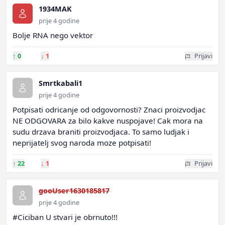
1934MAK
prije 4 godine
Bolje RNA nego vektor
↑
0
↓
1
Prijavi
Smrtkabali1
prije 4 godine
Potpisati odricanje od odgovornosti? Znaci proizvodjac
NE ODGOVARA za bilo kakve nuspojave! Cak mora na
sudu drzava braniti proizvodjaca. To samo ludjak i
neprijatelj svog naroda moze potpisati!
↑
22
↓
1
Prijavi
gooUser1630185817
prije 4 godine
#Ciciban U stvari je obrnuto!!!