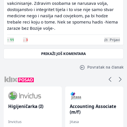
vakcinisanje. Zdravim osobama se narusava volja,
dostojanstvo i integritet tijela i to vise nije samo stvar
medicine nego i nasilja nad covjekom, pa bi hodze
trebale reci koju o tome. Nek se spomenu hadis -Nema
zaraze bez Bozije volje-.
↑
11
↓
3
Prijavi
PRIKAŽI JOŠ KOMENTARA
Povratak na članak
Higijeničarka (ž)
Accounting Associate
(m/f)
Invictus
Jitasa