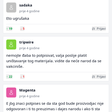
sadaka
prije 4 godine
Eto ugrušaka
↑
19
↓
5
Prijavi
tripwire
prije 4 godine
nemojte đaba to potpisivat, valja poslije platit
uništavanje tog materijala. vidite da neće narod da se
vakciniše.
↑
22
↓
1
Prijavi
Magenta
prije 4 godine
E jbg znaci potpises se da sta god bude proizvodjac nije
odgovoran i ti to preuzimas i dajes narodu i ako ti sta