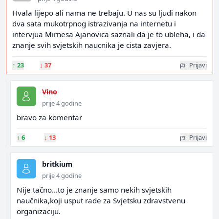
Hvala lijepo ali nama ne trebaju. U nas su ljudi nakon
dva sata mukotrpnog istrazivanja na internetu i
intervjua Mirnesa Ajanovica saznali da je to ubleha, i da
znanje svih svjetskih naucnika je cista zavjera.
↑
23
↓
37
Prijavi
Vino
prije 4 godine
bravo za komentar
↑
6
↓
13
Prijavi
britkium
prije 4 godine
Nije tačno...to je znanje samo nekih svjetskih
naučnika,koji usput rade za Svjetsku zdravstvenu
organizaciju.