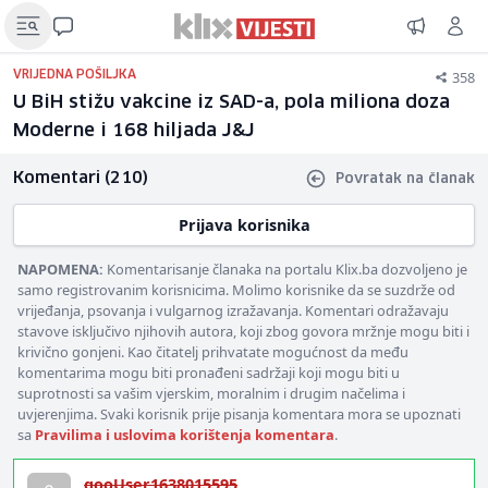
358
VRIJEDNA POŠILJKA
U BiH stižu vakcine iz SAD-a, pola miliona doza
Moderne i 168 hiljada J&J
Komentari (210)
Povratak na članak
Prijava korisnika
NAPOMENA:
Komentarisanje članaka na portalu Klix.ba dozvoljeno je
samo registrovanim korisnicima. Molimo korisnike da se suzdrže od
vrijeđanja, psovanja i vulgarnog izražavanja. Komentari odražavaju
stavove isključivo njihovih autora, koji zbog govora mržnje mogu biti i
krivično gonjeni. Kao čitatelj prihvatate mogućnost da među
komentarima mogu biti pronađeni sadržaji koji mogu biti u
suprotnosti sa vašim vjerskim, moralnim i drugim načelima i
uvjerenjima. Svaki korisnik prije pisanja komentara mora se upoznati
sa
Pravilima i uslovima korištenja komentara
.
gooUser1638015595