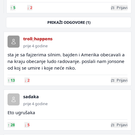
↑
5
↓
2
Prijavi
PRIKAŽI ODGOVORE (1)
troll_happens
prije 4 godine
sta je sa fajzerima silnim. bajden i Amerika obecavali a
na kraju obecanje ludo radovanje. poslali nam jonsone
od koj se umire i koje neće niko.
↑
13
↓
2
Prijavi
sadaka
prije 4 godine
Eto ugrušaka
↑
28
↓
5
Prijavi