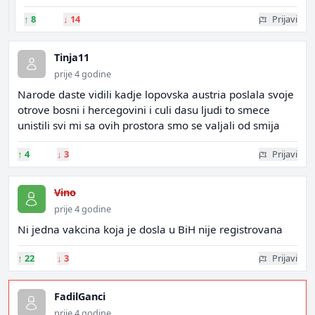
↑
8
↓
14
Prijavi
Tinja11
prije 4 godine
Narode daste vidili kadje lopovska austria poslala svoje
otrove bosni i hercegovini i culi dasu ljudi to smece
unistili svi mi sa ovih prostora smo se valjali od smija
↑
4
↓
3
Prijavi
Vino
prije 4 godine
Ni jedna vakcina koja je dosla u BiH nije registrovana
↑
22
↓
3
Prijavi
FadilGanci
prije 4 godine