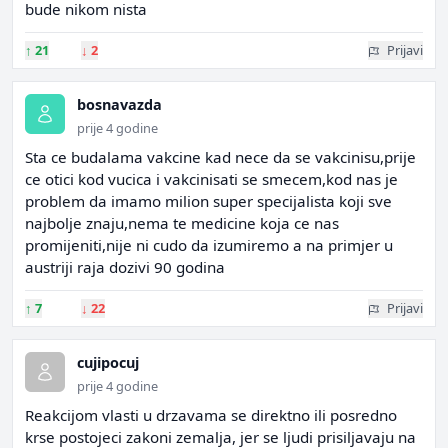
bude nikom nista
↑
21
↓
2
Prijavi
bosnavazda
prije 4 godine
Sta ce budalama vakcine kad nece da se vakcinisu,prije
ce otici kod vucica i vakcinisati se smecem,kod nas je
problem da imamo milion super specijalista koji sve
najbolje znaju,nema te medicine koja ce nas
promijeniti,nije ni cudo da izumiremo a na primjer u
austriji raja dozivi 90 godina
↑
7
↓
22
Prijavi
cujipocuj
prije 4 godine
Reakcijom vlasti u drzavama se direktno ili posredno
krse postojeci zakoni zemalja, jer se ljudi prisiljavaju na