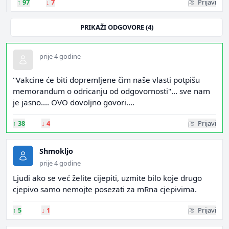
↑
97
↓
7
Prijavi
PRIKAŽI ODGOVORE (4)
prije 4 godine
"Vakcine će biti dopremljene čim naše vlasti potpišu
memorandum o odricanju od odgovornosti"... sve nam
je jasno.... OVO dovoljno govori....
↑
38
↓
4
Prijavi
Shmokljo
prije 4 godine
Ljudi ako se već želite cijepiti, uzmite bilo koje drugo
cjepivo samo nemojte posezati za mRna cjepivima.
↑
5
↓
1
Prijavi