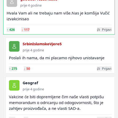
prije 4 godine
Hvala Vam ali ne trebaju nam više.Nas je komšija Vučić
izvakcinisao
↑
426
↓
117
Prijavi
SrbinIslamskeVjere5
prije 4 godine
Poslali ih nama, da mi placamo njihovo unistavanje
↑
275
↓
50
Prijavi
Geograf
prije 4 godine
Vakcine će biti dopremljene čim naše vlasti potpišu
memorandum o odricanju od odogovornosti, što je
zahtjev proizvođača, a ne vlasti SAD-a.