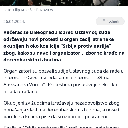
Foto: Filip Krainčanić/Nova.rs
26.01.2024.
Podijeli
Večeras se u Beogradu ispred Ustavnog suda
održavaju novi protesti u organizaciji stranaka
okupljenih oko koalicije "Srbija protiv nasilja"
zbog, kako su naveli organizatori, izborne krađe na
decembarskim izborima.
Organizatori su pozvali sudije Ustavnog suda da rade u
interesu države i naroda, a ne u interesu "režima
Aleksandra Vučića". Protestima prisustvuje nekoliko
hiljada građana.
Okupljeni zvižudcima izražavaju nezadovoljstvo zbog
ponašanja vlasti na decembarskim izborima, a nose i
parole na kojima piše da su izbori bili pokradeni.
Koalicija "Srbija protiv nasilja" traži ponavljanje izbora