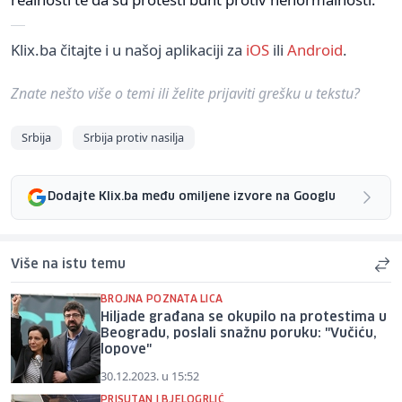
Klix.ba čitajte i u našoj aplikaciji za
iOS
ili
Android
.
Znate nešto više o temi ili želite prijaviti grešku u tekstu?
Srbija
Srbija protiv nasilja
Dodajte Klix.ba među omiljene izvore na Googlu
Više na istu temu
BROJNA POZNATA LICA
Hiljade građana se okupilo na protestima u
Beogradu, poslali snažnu poruku: "Vučiću,
lopove"
30.12.2023. u 15:52
PRISUTAN I BJELOGRLIĆ