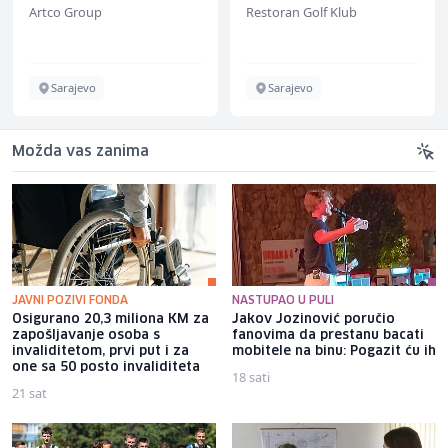
Artco Group
Restoran Golf Klub
Sarajevo
Sarajevo
Možda vas zanima
JAVNI POZIVI FONDA
NASTUPAO U PULI
Osigurano 20,3 miliona KM za
Jakov Jozinović poručio
zapošljavanje osoba s
fanovima da prestanu bacati
invaliditetom, prvi put i za
mobitele na binu: Pogazit ću ih
one sa 50 posto invaliditeta
18 sati
21 sat