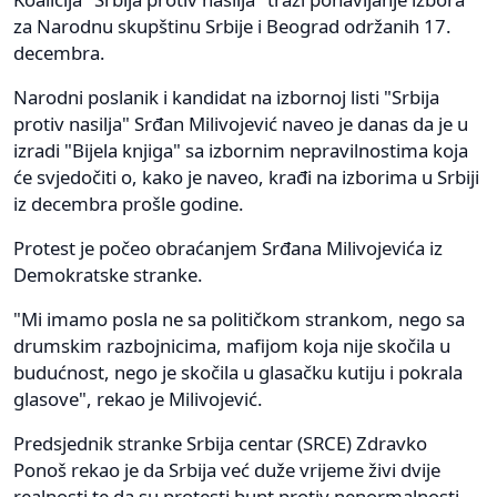
za Narodnu skupštinu Srbije i Beograd održanih 17.
decembra.
Narodni poslanik i kandidat na izbornoj listi "Srbija
protiv nasilja" Srđan Milivojević naveo je danas da je u
izradi "Bijela knjiga" sa izbornim nepravilnostima koja
će svjedočiti o, kako je naveo, krađi na izborima u Srbiji
iz decembra prošle godine.
Protest je počeo obraćanjem Srđana Milivojevića iz
Demokratske stranke.
"Mi imamo posla ne sa političkom strankom, nego sa
drumskim razbojnicima, mafijom koja nije skočila u
budućnost, nego je skočila u glasačku kutiju i pokrala
glasove", rekao je Milivojević.
Predsjednik stranke Srbija centar (SRCE) Zdravko
Ponoš rekao je da Srbija već duže vrijeme živi dvije
realnosti te da su protesti bunt protiv nenormalnosti.