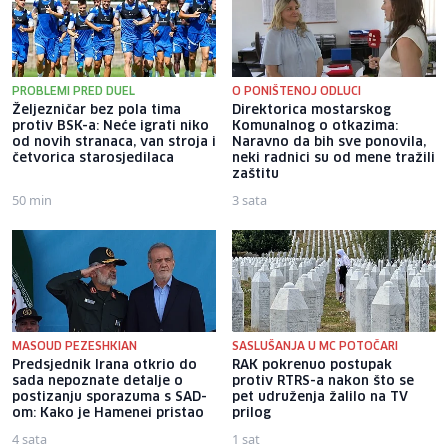
PROBLEMI PRED DUEL
O PONIŠTENOJ ODLUCI
Željezničar bez pola tima
Direktorica mostarskog
protiv BSK-a: Neće igrati niko
Komunalnog o otkazima:
od novih stranaca, van stroja i
Naravno da bih sve ponovila,
četvorica starosjedilaca
neki radnici su od mene tražili
zaštitu
50 min
3 sata
MASOUD PEZESHKIAN
SASLUŠANJA U MC POTOČARI
Predsjednik Irana otkrio do
RAK pokrenuo postupak
sada nepoznate detalje o
protiv RTRS-a nakon što se
postizanju sporazuma s SAD-
pet udruženja žalilo na TV
om: Kako je Hamenei pristao
prilog
4 sata
1 sat