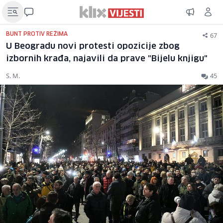
67
BUNT PROTIV REŽIMA
U Beogradu novi protesti opozicije zbog
izbornih krađa, najavili da prave "Bijelu knjigu"
S. M.
45