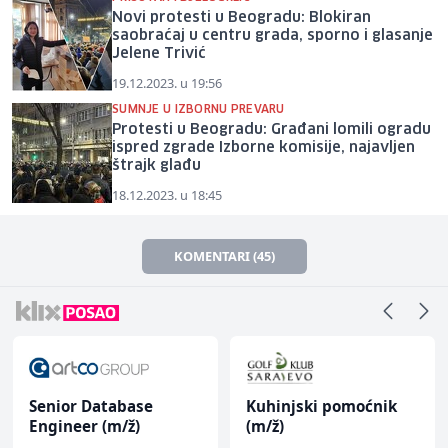
Novi protesti u Beogradu: Blokiran
saobraćaj u centru grada, sporno i glasanje
Jelene Trivić
19.12.2023. u 19:56
SUMNJE U IZBORNU PREVARU
Protesti u Beogradu: Građani lomili ogradu
ispred zgrade Izborne komisije, najavljen
štrajk glađu
18.12.2023. u 18:45
KOMENTARI (45)
Senior Database
Kuhinjski pomoćnik
Engineer (m/ž)
(m/ž)