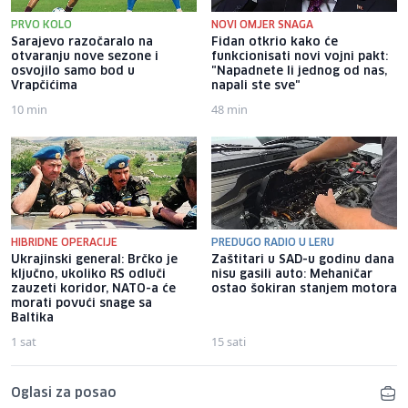
PRVO KOLO
NOVI OMJER SNAGA
Sarajevo razočaralo na
Fidan otkrio kako će
otvaranju nove sezone i
funkcionisati novi vojni pakt:
osvojilo samo bod u
"Napadnete li jednog od nas,
Vrapčićima
napali ste sve"
10 min
48 min
HIBRIDNE OPERACIJE
PREDUGO RADIO U LERU
Ukrajinski general: Brčko je
Zaštitari u SAD-u godinu dana
ključno, ukoliko RS odluči
nisu gasili auto: Mehaničar
zauzeti koridor, NATO-a će
ostao šokiran stanjem motora
morati povući snage sa
Baltika
1 sat
15 sati
Oglasi za posao