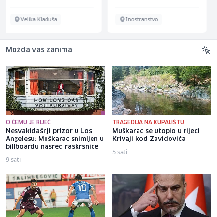
Inostranstvo
Više lokacija
Možda vas zanima
O ČEMU JE RIJEČ
TRAGEDIJA NA KUPALIŠTU
Nesvakidašnji prizor u Los
Muškarac se utopio u rijeci
Angelesu: Muškarac snimljen u
Krivaji kod Zavidovića
billboardu nasred raskrsnice
5 sati
9 sati