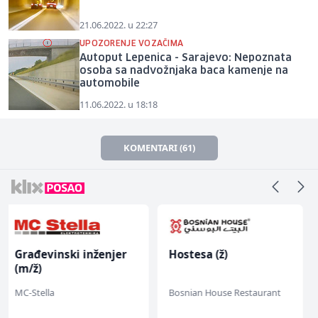
21.06.2022. u 22:27
UPOZORENJE VOZAČIMA
Autoput Lepenica - Sarajevo: Nepoznata
osoba sa nadvožnjaka baca kamenje na
automobile
11.06.2022. u 18:18
KOMENTARI (61)
Hostesa (ž)
Prodavač u školskoj
kantini (ž)
Bosnian House Restaurant
Slatko i Slano