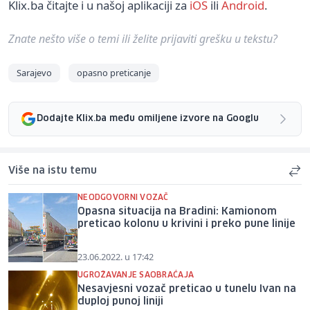
Klix.ba čitajte i u našoj aplikaciji za
iOS
ili
Android
.
Znate nešto više o temi ili želite prijaviti grešku u tekstu?
Sarajevo
opasno preticanje
Dodajte Klix.ba među omiljene izvore na Googlu
Više na istu temu
NEODGOVORNI VOZAČ
Opasna situacija na Bradini: Kamionom
preticao kolonu u krivini i preko pune linije
23.06.2022. u 17:42
UGROŽAVANJE SAOBRAĆAJA
Nesavjesni vozač preticao u tunelu Ivan na
duploj punoj liniji