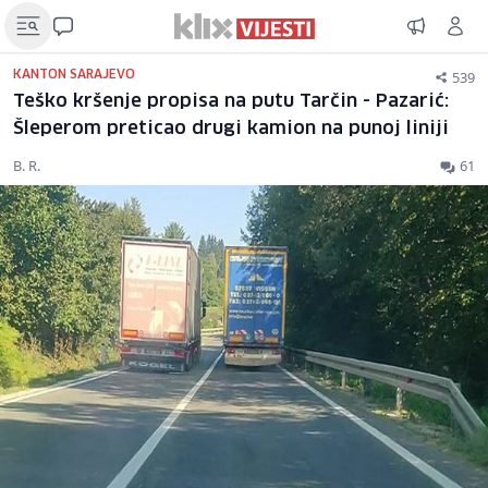
539
KANTON SARAJEVO
Teško kršenje propisa na putu Tarčin - Pazarić:
Šleperom preticao drugi kamion na punoj liniji
B. R.
61