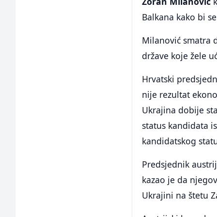
Zoran Milanović
k
Balkana kako bi se
Milanović smatra d
države koje žele u
Hrvatski predsjedn
nije rezultat ekon
Ukrajina dobije st
status kandidata i
kandidatskog stat
Predsjednik austr
kazao je da njegov
Ukrajini na štetu