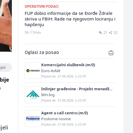
OPERATIVNI PODACI
FUP dobio informacije da se Đorđe Ždrale
skriva u FBiH: Rade na njegovom lociranju i
hapšenju
5h 17min
21
52
Oglasi za posao
Komercijalni službenik (m/ž)
jeli
Euro-Asfalt
Prijava do: 27.08.2026. u 23:59
bije
e
Inžinjer građevine - Projekt menadžer
(m/ž)
MH-Ing
Prijava do: 31.08.2026. u 23:59
Agent u call centru (m/ž)
Poslovne novine
Prijava do: 21.08.2026. u 23:59
jeli