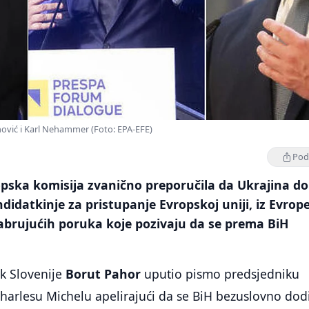
ović i Karl Nehammer (Foto: EPA-EFE)
Podi
pska komisija zvanično preporučila da Ukrajina do
didatkinje za pristupanje Evropskoj uniji, iz Evrop
rabrujućih poruka koje pozivaju da se prema BiH
ik Slovenije
Borut Pahor
uputio pismo predsjedniku
harlesu Michelu apelirajući da se BiH bezuslovno dodi