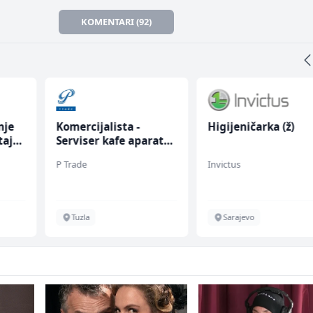
KOMENTARI (92)
nje
Komercijalista -
Higijeničarka (ž)
taja
Serviser kafe aparata
(m/ž)
P Trade
Invictus
Tuzla
Sarajevo