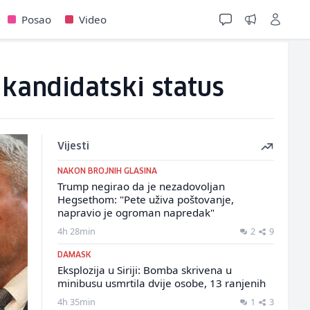
Posao
Video
 kandidatski status
Vijesti
NAKON BROJNIH GLASINA
Trump negirao da je nezadovoljan
Hegsethom: "Pete uživa poštovanje,
napravio je ogroman napredak"
4h 28min
2
9
DAMASK
Eksplozija u Siriji: Bomba skrivena u
minibusu usmrtila dvije osobe, 13 ranjenih
4h 35min
1
3