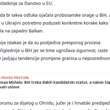
idatkinje za članstvo u EU.
 da bi takva odluka ojačala probosanske snage u BiH, 
a u Ukrajini potrebno poduzeti konkretne korake kako 
ila na zapadni Balkan.
ije istakao je da su posljedice presporog procesa
čiglednije u BiH jer se time ugrožava sigurnost, raste
se javljaju tendencije promjene granica u neposredno
 PROCES PRISTUPA
isao Michelu: BiH treba dobiti kandidatski status, a nakon to
vati uslove
umu za dijalog u Ohridu, jučer je i hrvatski predsjed