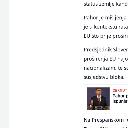
status zemlje kand
Pahor je mišljenja
je u kontekstu rat
EU što prije prošir
Predsjednik Sloven
proširenja EU najo
nacionalizam, te 
susjedstvu bloka.
OBRNUTI
Pahor p
ispunja
Na Prespanskom for