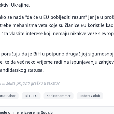
ktivi Ukrajine.
ako se nada "da će u EU pobijediti razum" jer je u proš
trebe mehanizma veta koje su članice EU koristile kao
a "za vlastite interese koji nemaju nikakve veze s evro
i poručuju da je BiH u potpuno drugačijoj sigurnosnoj
ine, te da već neko vrijeme radi na ispunjavanju zahtje
andidatskog statusa.
ili želite prijaviti grešku u tekstu?
orut Pahor
BiH u EU
Karl Nehammer
Robert Golob
među omiljene izvore na Googlu