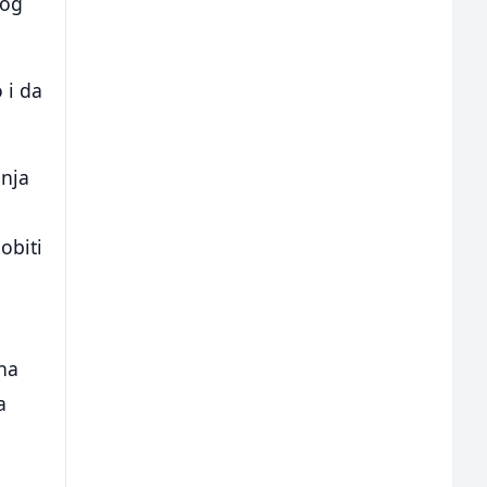
nog
 i da
enja
obiti
na
a