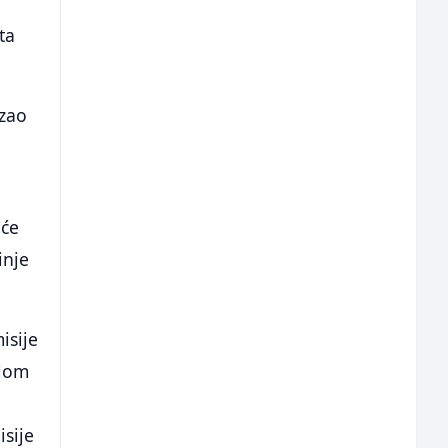
ta
azao
 će
inje
isije
elom
isije