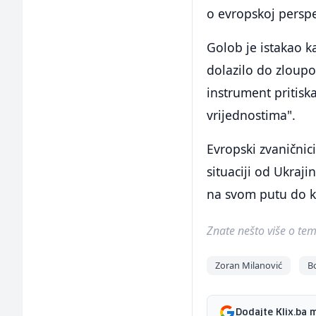
o evropskoj perspe
Golob je istakao k
dolazilo do zloupo
instrument pritisk
vrijednostima".
Evropski zvaničnic
situaciji od Ukraj
na svom putu do k
Znate nešto više o temi 
Zoran Milanović
B
Dodajte Klix.ba 