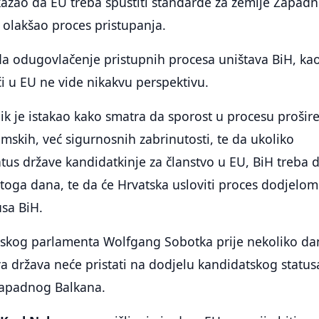
azao da EU treba spustiti standarde za zemlje Zapad
 olakšao proces pristupanja.
a odugovlačenje pristupnih procesa uništava BiH, kao
ći u EU ne vide nikakvu perspektivu.
ik je istakao kako smatra da sporost u procesu prošir
omskih, već sigurnosnih zabrinutosti, te da ukoliko
atus države kandidatkinje za članstvo u EU, BiH treba d
stoga dana, te da će Hrvatska usloviti proces dodjelom
usa BiH.
ijskog parlamenta Wolfgang Sobotka prije nekoliko da
a država neće pristati na dodjelu kandidatskog status
 Zapadnog Balkana.