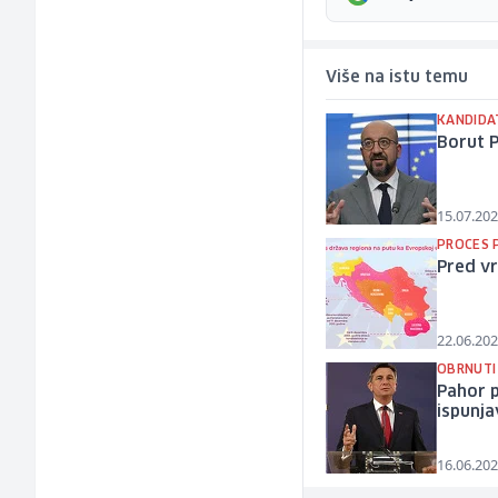
Više na istu temu
KANDIDA
Borut 
15.07.202
PROCES 
Pred vr
22.06.202
OBRNUTI
Pahor p
ispunja
16.06.202