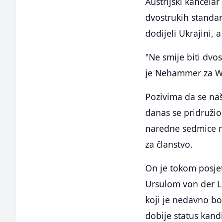
Austrijski kancela
dvostrukih standar
dodijeli Ukrajini, a
"Ne smije biti dvos
je Nehammer za W
Pozivima da se naš
danas se pridružio
naredne sedmice na
za članstvo.
On je tokom posje
Ursulom von der L
koji je nedavno bor
dobije status kand