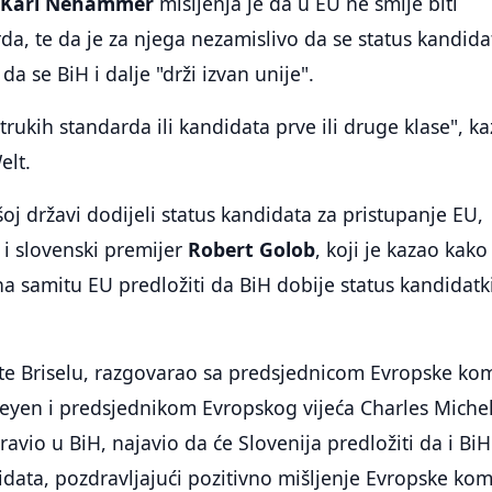
r
Karl Nehammer
mišljenja je da u EU ne smije biti
da, te da je za njega nezamislivo da se status kandida
 da se BiH i dalje "drži izvan unije".
trukih standarda ili kandidata prve ili druge klase", k
elt.
oj državi dodijeli status kandidata za pristupanje EU,
 i slovenski premijer
Robert Golob
, koji je kazao kako
 samitu EU predložiti da BiH dobije status kandidatk
te Briselu, razgovarao sa predsjednicom Evropske kom
eyen i predsjednikom Evropskog vijeća Charles Mich
avio u BiH, najavio da će Slovenija predložiti da i BiH
idata, pozdravljajući pozitivno mišljenje Evropske kom