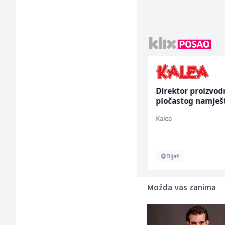
Radnik u proizvodnji
Direktor proizvod
(m/ž)
pločastog namješ
(m/ž)
RAMA-GLAS
Kalea
Sarajevo
Ilijaš
Možda vas zanima