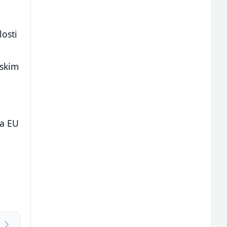
losti
pskim
va EU