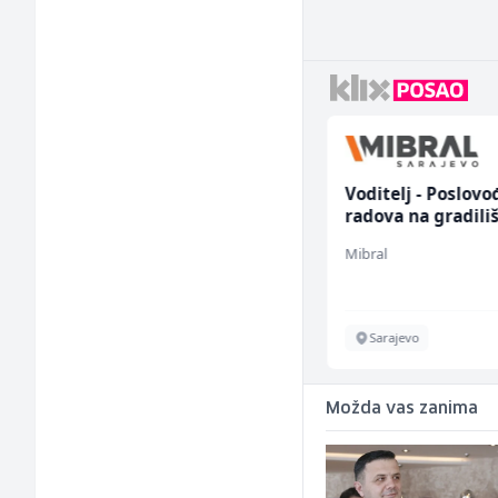
Radnik u restoranu
Voditelj - Poslovo
(m/ž)
radova na gradili
(m/ž)
BASH
Mibral
Sarajevo
Sarajevo
Možda vas zanima