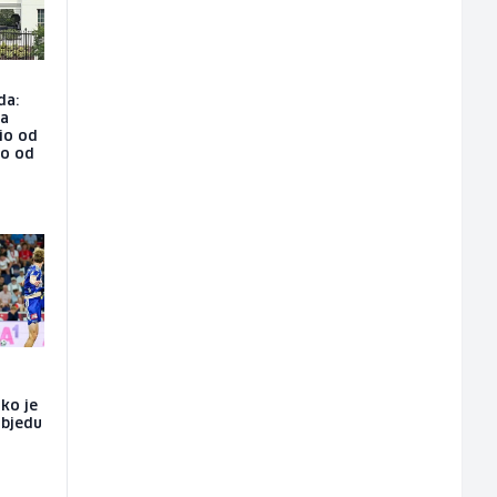
da:
na
io od
ao od
ako je
objedu