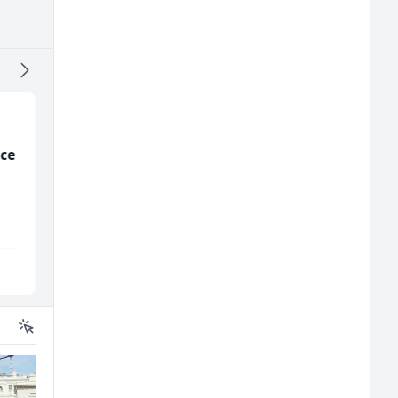
ice
Mitarbeiter:in im
Junior Marketing &
Kundenservice &
Recruiting Specialist
Support (m/w/d)
(m/ž)
Embers Call Center & Marketing
Mars Connect
Više lokacija
Sarajevo