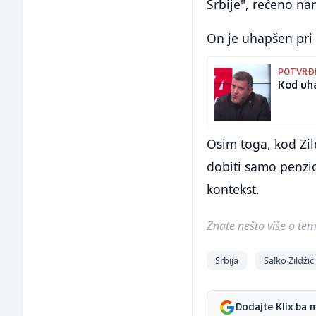
Srbije", rečeno na
On je uhapšen pri 
POTVRĐE
Kod uh
Osim toga, kod Zi
dobiti samo penzio
kontekst.
Znate nešto više o temi 
Srbija
Salko Zildžić
Dodajte Klix.ba 