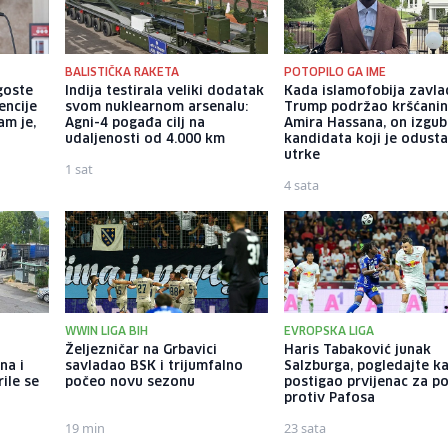
BALISTIČKA RAKETA
POTOPILO GA IME
goste
Indija testirala veliki dodatak
Kada islamofobija zavla
encije
svom nuklearnom arsenalu:
Trump podržao kršćani
am je,
Agni-4 pogađa cilj na
Amira Hassana, on izgub
udaljenosti od 4.000 km
kandidata koji je odust
utrke
1 sat
4 sata
WWIN LIGA BIH
EVROPSKA LIGA
Željezničar na Grbavici
Haris Tabaković junak
na i
savladao BSK i trijumfalno
Salzburga, pogledajte k
rile se
počeo novu sezonu
postigao prvijenac za p
protiv Pafosa
19 min
23 sata