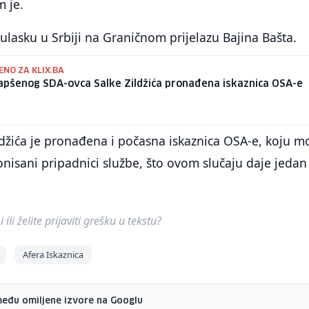
m je.
ulasku u Srbiji na Graničnom prijelazu Bajina Bašta.
NO ZA KLIX.BA
apšenog SDA-ovca Salke Zildžića pronađena iskaznica OSA-e
ldžića je pronađena i počasna iskaznica OSA-e, koju 
nisani pripadnici službe, što ovom slučaju daje jedan
ili želite prijaviti grešku u tekstu?
Afera Iskaznica
među omiljene izvore na Googlu