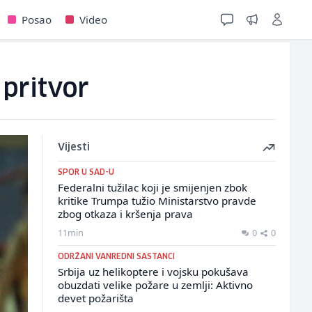
Posao
Video
 pritvor
Vijesti
SPOR U SAD-U
Federalni tužilac koji je smijenjen zbok
kritike Trumpa tužio Ministarstvo pravde
zbog otkaza i kršenja prava
11min
0
0
ODRŽANI VANREDNI SASTANCI
Srbija uz helikoptere i vojsku pokušava
obuzdati velike požare u zemlji: Aktivno
devet požarišta