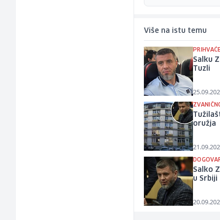
Više na istu temu
PRIHVAĆ
Salku Z
Tuzli
25.09.202
ZVANIČN
Tužilaš
oružja
21.09.202
DOGOVAR
Salko 
u Srbiji
20.09.202