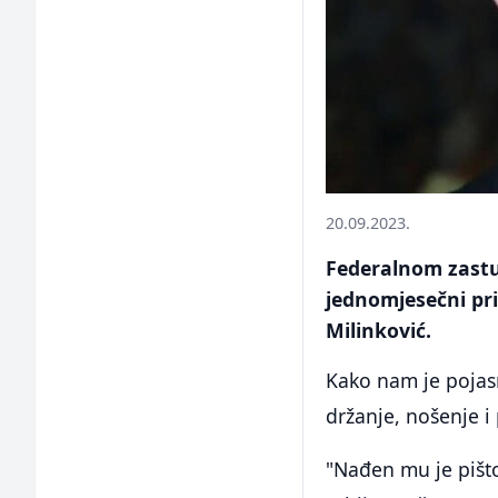
20.09.2023.
Federalnom zastup
jednomjesečni pri
Milinković.
Kako nam je pojasn
držanje, nošenje i
"Nađen mu je pišt