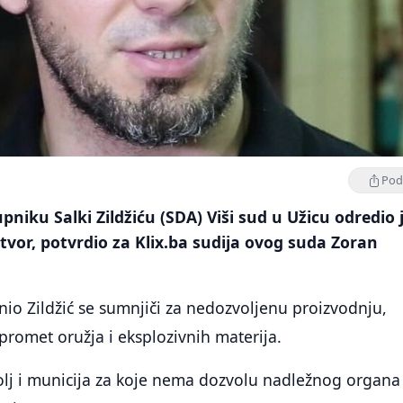
Podi
niku Salki Zildžiću (SDA) Viši sud u Užicu odredio 
tvor, potvrdio za Klix.ba sudija ovog suda Zoran
io Zildžić se sumnjiči za nedozvoljenu proizvodnju,
 promet oružja i eksplozivnih materija.
olj i municija za koje nema dozvolu nadležnog organa