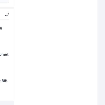
 u
promet
 BiH