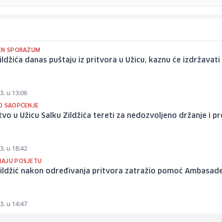
EN SPORAZUM
ildžića danas puštaju iz pritvora u Užicu, kaznu će izdržavati
3. u 13:06
O SAOPĆENJE
tvo u Užicu Salku Zildžića tereti za nedozvoljeno držanje i 
3. u 18:42
AJU POSJETU
Zildžić nakon određivanja pritvora zatražio pomoć Ambasade
3. u 14:47