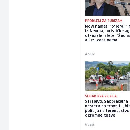
PROBLEM ZA TURIZAM
Novi nameti "otjerali" 
iz Neuma, turističke ag
otkazale izlete: "Žao n
ali izuzeća nema"
4 sata
SUDAR DVA VOZILA
Sarajevo: Saobraćajna
nesreća na tranzitu, hit
policija na terenu, stvo
ogromne gužve
6 sati