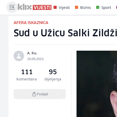
Vijesti
Biznis
Sport
AFERA ISKAZNICA
Sud u Užicu Salki Zild
A. Ku.
20.09.2023.
111
95
komentara
dijeljenja
Podijeli