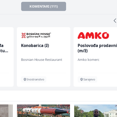
KOMENTARI (111)
đa
Konobarica (ž)
Poslovođa prodavn
štu
(m/ž)
Bosnian House Restaurant
Amko komerc
Inostranstvo
Sarajevo