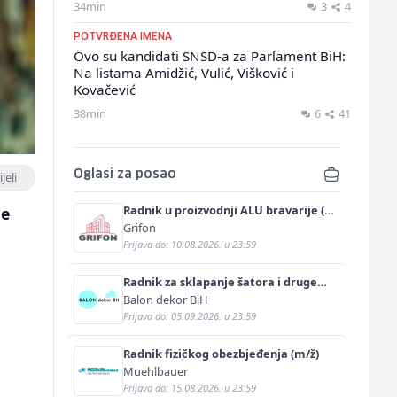
34min
3
4
POTVRĐENA IMENA
Ovo su kandidati SNSD-a za Parlament BiH:
Na listama Amidžić, Vulić, Višković i
Kovačević
38min
6
41
Oglasi za posao
jeli
Radnik u proizvodnji ALU bravarije (m/
je
ž)
Grifon
Prijava do: 10.08.2026. u 23:59
Radnik za sklapanje šatora i druge
prateće opreme (m/ž)
Balon dekor BiH
Prijava do: 05.09.2026. u 23:59
Radnik fizičkog obezbjeđenja (m/ž)
Muehlbauer
Prijava do: 15.08.2026. u 23:59