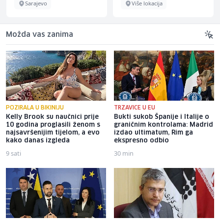
Sarajevo
Više lokacija
Možda vas zanima
POZIRALA U BIKINIJU
TRZAVICE U EU
Kelly Brook su naučnici prije
Bukti sukob Španije i Italije o
10 godina proglasili ženom s
graničnim kontrolama: Madrid
najsavršenijim tijelom, a evo
izdao ultimatum, Rim ga
kako danas izgleda
ekspresno odbio
9 sati
30 min