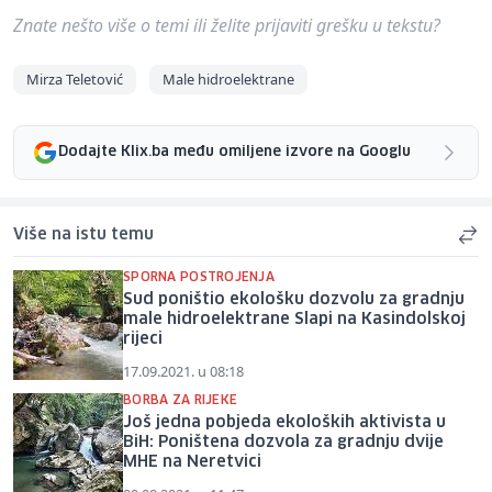
Znate nešto više o temi ili želite prijaviti grešku u tekstu?
Mirza Teletović
Male hidroelektrane
Dodajte Klix.ba među omiljene izvore na Googlu
Više na istu temu
SPORNA POSTROJENJA
Sud poništio ekološku dozvolu za gradnju
male hidroelektrane Slapi na Kasindolskoj
rijeci
17.09.2021. u 08:18
BORBA ZA RIJEKE
Još jedna pobjeda ekoloških aktivista u
BiH: Poništena dozvola za gradnju dvije
MHE na Neretvici