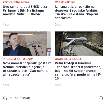
POTVRĐENA IMENA
OŠTRE KRITIKE
Ovo su kandidati SNSD-a za
Iz Irana stigle reakcije na
Parlament BiH: Na listama
dogovor Saudijske Arabije,
Amidžić, Vulić i Višković
Turske i Pakistana: "Papirni
sporazum"
1 sat
5 sati
PROBLEM ZA TURIZAM
OBORENE LETJELICE
Novi nameti "otjerali" goste iz
Ratni trofeji u tunelima
Neuma, turističke agencije
Teherana: Iranci u podzemnoj
otkazale izlete: "Žao nam je,
bazi izložili svoje najveće
ali izuzeća nema"
ratne trofeje, među njima i F-
15
5 sati
8 sati
Oglasi za posao