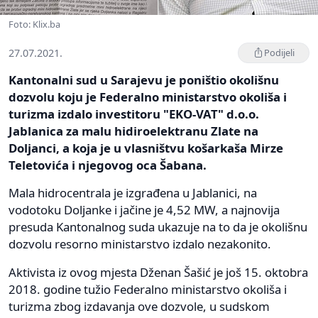
Foto: Klix.ba
27.07.2021.
Podijeli
Kantonalni sud u Sarajevu je poništio okolišnu
dozvolu koju je Federalno ministarstvo okoliša i
turizma izdalo investitoru "EKO-VAT" d.o.o.
Jablanica za malu hidiroelektranu Zlate na
Doljanci, a koja je u vlasništvu košarkaša Mirze
Teletovića i njegovog oca Šabana.
Mala hidrocentrala je izgrađena u Jablanici, na
vodotoku Doljanke i jačine je 4,52 MW, a najnovija
presuda Kantonalnog suda ukazuje na to da je okolišnu
dozvolu resorno ministarstvo izdalo nezakonito.
Aktivista iz ovog mjesta Dženan Šašić je još 15. oktobra
2018. godine tužio Federalno ministarstvo okoliša i
turizma zbog izdavanja ove dozvole, u sudskom