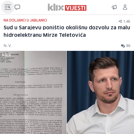
1.4k
NA DOLJANCI U JABLANICI
Sud u Sarajevu poništio okolišnu dozvolu za malu
hidroelektranu Mirze Teletovića
N. V.
86