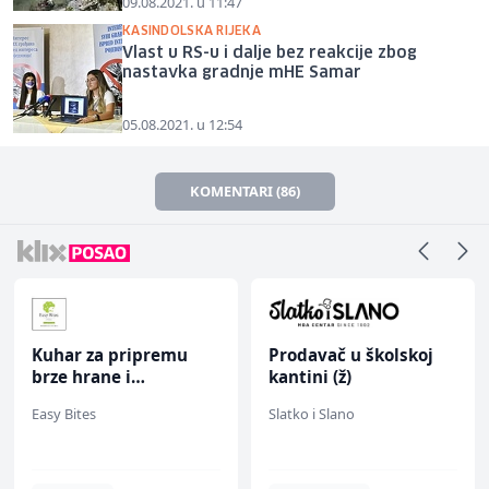
09.08.2021. u 11:47
KASINDOLSKA RIJEKA
Vlast u RS-u i dalje bez reakcije zbog
nastavka gradnje mHE Samar
05.08.2021. u 12:54
KOMENTARI (86)
Kuhar za pripremu
Prodavač u školskoj
brze hrane i
kantini (ž)
jednostavnih jela (m/
Easy Bites
Slatko i Slano
ž)