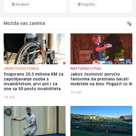
Sarajevo
Vogošća
Možda vas zanima
JAVNI POZIVI FONDA
NASTUPAO U PULI
Osigurano 20,3 miliona KM za
Jakov Jozinović poručio
zapošljavanje osoba s
fanovima da prestanu bacati
invaliditetom, prvi put i za
mobitele na binu: Pogazit ću ih
one sa 50 posto invaliditeta
10 sati
14 sati