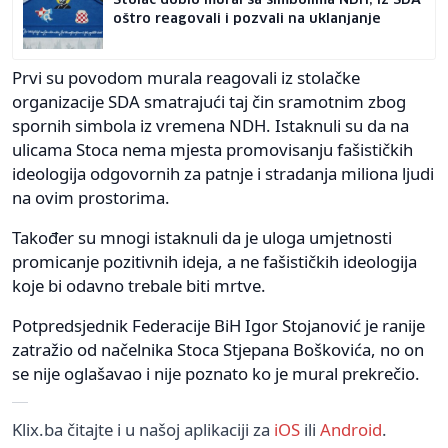
oštro reagovali i pozvali na uklanjanje
Prvi su povodom murala reagovali iz stolačke
organizacije SDA smatrajući taj čin sramotnim zbog
spornih simbola iz vremena NDH. Istaknuli su da na
ulicama Stoca nema mjesta promovisanju fašističkih
ideologija odgovornih za patnje i stradanja miliona ljudi
na ovim prostorima.
Također su mnogi istaknuli da je uloga umjetnosti
promicanje pozitivnih ideja, a ne fašističkih ideologija
koje bi odavno trebale biti mrtve.
Potpredsjednik Federacije BiH Igor Stojanović je ranije
zatražio od načelnika Stoca Stjepana Boškovića, no on
se nije oglašavao i nije poznato ko je mural prekrečio.
Klix.ba čitajte i u našoj aplikaciji za
iOS
ili
Android
.