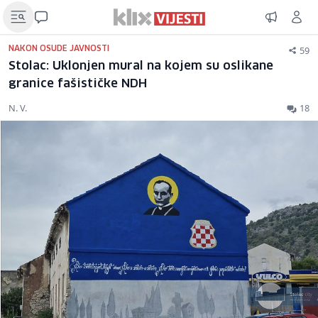
59
NAKON OSUDE JAVNOSTI
Stolac: Uklonjen mural na kojem su oslikane
granice fašističke NDH
N. V.
18