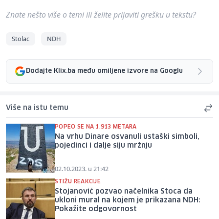
Znate nešto više o temi ili želite prijaviti grešku u tekstu?
Stolac
NDH
Dodajte Klix.ba među omiljene izvore na Googlu
Više na istu temu
POPEO SE NA 1.913 METARA
Na vrhu Dinare osvanuli ustaški simboli,
pojedinci i dalje siju mržnju
02.10.2023. u 21:42
STIŽU REAKCIJE
Stojanović pozvao načelnika Stoca da
ukloni mural na kojem je prikazana NDH:
Pokažite odgovornost