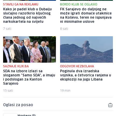
STAVILI GA NA REKLAMU
BORDO KLUB SE OGLASIO
Kako je padel klub u Dubaiju
FK Sarajevo do daljnjeg ne
slučajno razotkrio ključnog
može igrati domaće utakmice
člana jednog od najvećih
na Koševu, teren ne ispunjava
narkokartela na svijetu
ni minimalne uslove
7 sati
8 sati
SAZNAJE KLIX.BA
ODGOVOR HEZBOLAHA
SDA na izbore izlazi sa
Poginula dva izraelska
sloganom "Samo SDA", a imaju
vojnika, a četvorica ranjena u
i podslogan za Kanton
eksploziji na jugu Libana
Sarajevo
15 sati
19 min
Oglasi za posao
Hostesa (ž)