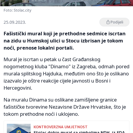
Foto: Stolac.city
25.09.2023.
Podijeli
Fašistički mural koji je prethodne sedmice iscrtan
na zidu u Humskoj ulici u Stocu izbrisan je tokom
noći, prenose lokalni portali.
Mural je iscrtan u petak u čast Građanskog
nogometnog kluba "Dinamo" iz Zagreba, odmah pored
murala splitskog Hajduka, međutim ono što je oslikano
izazvalo je oštre reakcije cijele javnosti u Bosni i
Hercegovini.
Na muralu Dinama su oslikane zamišljene granice
fašističke tvorevine Nezavisne Države Hrvatske, što je
tokom prethodne noći i uklojeno.
KONTROVERZNA UMJETNOST
Stolac dobio mural sa simbolima NDH, iz SDA