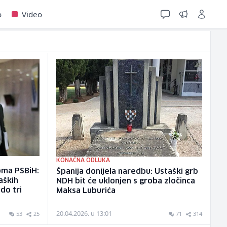
o
Video
KONAČNA ODLUKA
oma PSBiH:
Španija donijela naredbu: Ustaški grb
aških
NDH bit će uklonjen s groba zločinca
do tri
Maksa Luburića
20.04.2026. u 13:01
53
25
71
314