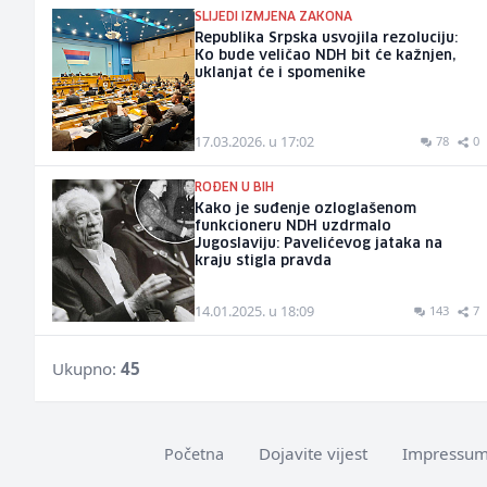
SLIJEDI IZMJENA ZAKONA
Republika Srpska usvojila rezoluciju:
Ko bude veličao NDH bit će kažnjen,
uklanjat će i spomenike
17.03.2026. u 17:02
78
0
ROĐEN U BIH
Kako je suđenje ozloglašenom
funkcioneru NDH uzdrmalo
Jugoslaviju: Pavelićevog jataka na
kraju stigla pravda
14.01.2025. u 18:09
143
7
Ukupno:
45
Dojavite vijest
Impressu
Početna