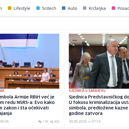
n
Lifestyle
Scitech
Auto
Križaljka
Posa
PAK
SJEDNICA U SARAJEVU
mbola Armije RBiH već je
Sjednica Predstavničkog d
m redu NSRS-a: Evo kako
U fokusu kriminalizacija ust
an zakon i šta očekivati
simbola, predložene kazne 
ajanja
godine zatvora
 09:36
30.06.2026. u 07:14
178
405