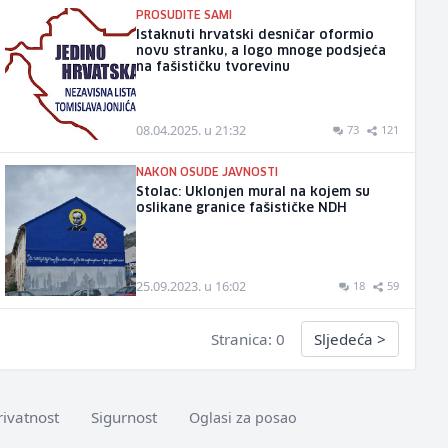
PROSUDITE SAMI
Istaknuti hrvatski desničar oformio
novu stranku, a logo mnoge podsjeća
na fašističku tvorevinu
08.04.2025. u 21:32
73
121
NAKON OSUDE JAVNOSTI
Stolac: Uklonjen mural na kojem su
oslikane granice fašističke NDH
25.09.2023. u 16:02
18
59
Stranica: 0
Sljedeća
>
rivatnost
Sigurnost
Oglasi za posao