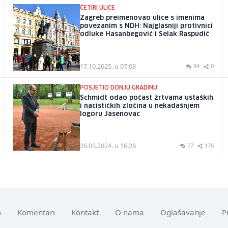
ČETIRI ULICE
Zagreb preimenovao ulice s imenima
povezanim s NDH: Najglasniji protivnici
odluke Hasanbegović i Selak Raspudić
17.10.2025. u 07:03
94
0
POSJETIO DONJU GRADINU
Schmidt odao počast žrtvama ustaških
i nacističkih zločina u nekadašnjem
logoru Jasenovac
26.05.2024. u 16:28
77
176
m
Komentari
Kontakt
O nama
Oglašavanje
P