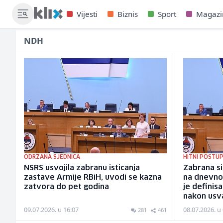
Vijesti
Biznis
Sport
Magazi
NDH
ODRŽANA SJEDNICA
HITNI POSTU
NSRS usvojila zabranu isticanja
Zabrana si
zastave Armije RBiH, uvodi se kazna
na dnevno
zatvora do pet godina
je definis
nakon usv
09.07.2026. u 16:07
08.07.2026. u
281
461