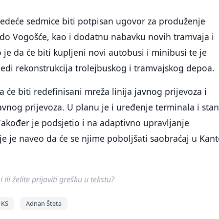
ljedeće sedmice biti potpisan ugovor za produženje
 do Vogošće, kao i dodatnu nabavku novih tramvaja i
je da će biti kupljeni novi autobusi i minibusi te je
edi rekonstrukcija trolejbuskog i tramvajskog depoa.
a će biti redefinisani mreža linija javnog prijevoza i
nog prijevoza. U planu je i uređenje terminala i stan
Također je podsjetio i na adaptivno upravljanje
e je naveo da će se njime poboljšati saobraćaj u Kan
ili želite prijaviti grešku u tekstu?
 KS
Adnan Šteta