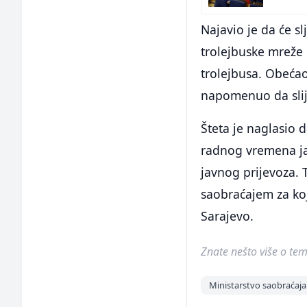
Najavio je da će s
trolejbuske mreže
trolejbusa. Obećao 
napomenuo da slij
Šteta je naglasio d
radnog vremena jav
javnog prijevoza. 
saobraćajem za koj
Sarajevo.
Znate nešto više o temi 
Ministarstvo saobraćaja