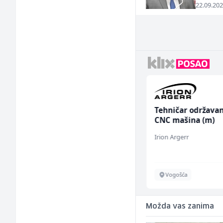
22.09.202
Junior Marketing &
Tehničar održavan
Recruiting Specialist
CNC mašina (m)
(m/ž)
Mars Connect
Irion Argerr
Sarajevo
Vogošća
Možda vas zanima