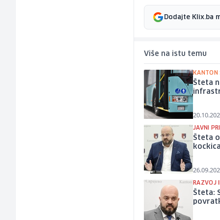
Dodajte Klix.ba 
Više na istu temu
KANTON 
Šteta n
infrast
20.10.202
JAVNI PR
Šteta o
kockic
26.09.202
RAZVOJ 
Šteta: 
povrat