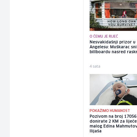
O ČEMU JE RIJEČ
Nesvakidašnji prizor u
Angelesu: Muškarac sni
billboardu nasred rask
4 sata
POKAŽIMO HUMANOST
Pozivom na broj 17056
donirate 2 KM za liječe
malog Edina Mahmutov
Ilijaša