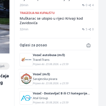
20min
0
4
TRAGEDIJA NA KUPALIŠTU
Muškarac se utopio u rijeci Krivaji kod
Zavidovića
32min
5
0
Oglasi za posao
Vozač autobusa (m/ž)
Travel-Trans
Prijava do: 23.08.2026. u 23:59
jeli
Vozač (m/ž)
aćaja
Sarajevska pivara
og
Prijava do: 23.08.2026. u 23:59
Vozač - Dostavljač B ili C1 kategorije
(m/ž)
Atal Group
Prijava do: 20.08.2026. u 23:59