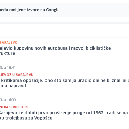
među omiljene izvore na Googlu
SARAJEVO
ajavio kupovinu novih autobusa i razvoj biciklističke
rukture
3. u 16:41
IJEVOZ U SARAJEVU
 kritikama opozicije: Ono što sam ja uradio oni ne bi znali ni
ama napraviti
3. u 16:39
INFRASTRUKTURE
Sarajevo će dobiti prvo proširenje pruge od 1962., radi se na
ku trolejbusa za Vogošću