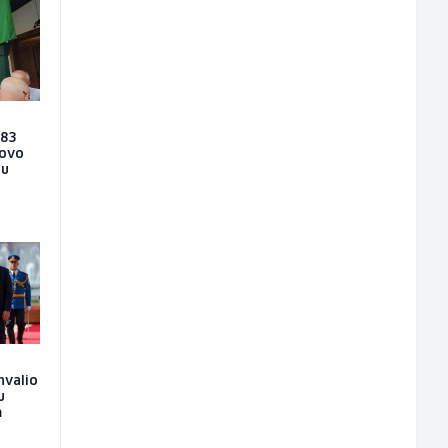
 83
novo
 u
hvalio
u
m