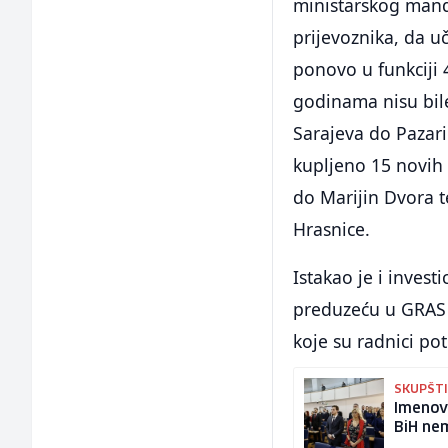
ministarskog mand
prijevoznika, da uč
ponovo u funkciji 
godinama nisu bile 
Sarajeva do Pazarić
kupljeno 15 novih 
do Marijin Dvora t
Hrasnice.
Istakao je i invest
preduzeću u GRAS -
koje su radnici po
SKUPŠT
Imenov
BiH ne