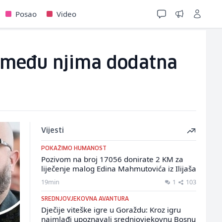
Posao
Video
, među njima dodatna
Vijesti
POKAŽIMO HUMANOST
Pozivom na broj 17056 donirate 2 KM za
liječenje malog Edina Mahmutovića iz Ilijaša
19min
1
103
SREDNJOVJEKOVNA AVANTURA
Dječije viteške igre u Goraždu: Kroz igru
najmlađi upoznavali srednjovjekovnu Bosnu