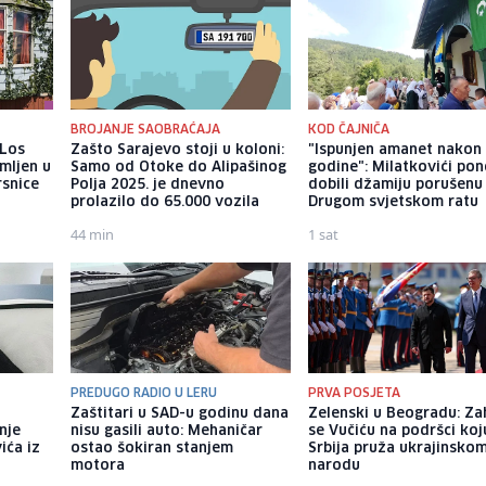
BROJANJE SAOBRAĆAJA
KOD ČAJNIČA
 Los
Zašto Sarajevo stoji u koloni:
"Ispunjen amanet nakon
mljen u
Samo od Otoke do Alipašinog
godine": Milatkovići po
rsnice
Polja 2025. je dnevno
dobili džamiju porušenu
prolazilo do 65.000 vozila
Drugom svjetskom ratu
44 min
1 sat
PREDUGO RADIO U LERU
PRVA POSJETA
Zaštitari u SAD-u godinu dana
Zelenski u Beogradu: Za
nje
nisu gasili auto: Mehaničar
se Vučiću na podršci koj
ića iz
ostao šokiran stanjem
Srbija pruža ukrajinsko
motora
narodu