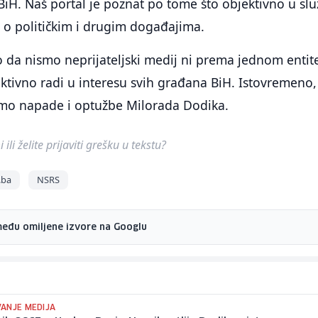
 BiH. Naš portal je poznat po tome što objektivno u slu
 o političkim i drugim događajima.
 da nismo neprijateljski medij ni prema jednom entit
ektivno radi u interesu svih građana BiH. Istovremeno,
mo napade i optužbe Milorada Dodika.
ili želite prijaviti grešku u tekstu?
.ba
NSRS
među omiljene izvore na Googlu
ANJE MEDIJA