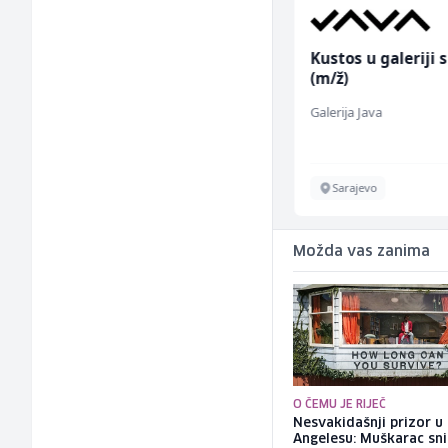
Konobarica (ž)
Kustos u galeriji s
(m/ž)
Bosnian House Restaurant
Galerija Java
Inostranstvo
Sarajevo
Možda vas zanima
O ČEMU JE RIJEČ
Nesvakidašnji prizor u
Angelesu: Muškarac sni