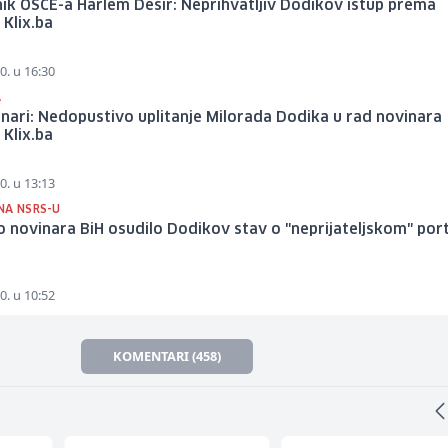
ik OSCE-a Harlem Desir: Neprihvatljiv Dodikov istup prema
 Klix.ba
0. u 16:30
A
nari: Nedopustivo uplitanje Milorada Dodika u rad novinara
 Klix.ba
0. u 13:13
NA NSRS-U
 novinara BiH osudilo Dodikov stav o "neprijateljskom" por
0. u 10:52
KOMENTARI (458)