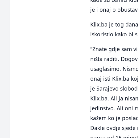
je i onaj o obustav
Klix.ba je tog dan
iskoristio kako bi 
"Znate gdje sam vi
ništa raditi. Dogo
usaglasimo. Nismo s
onaj isti Klix.ba k
je Sarajevo slobodn
Klix.ba. Ali ja ni
jedinstvo. Ali oni
kažem ko je poslao
Dakle ovdje sjede n
pauza od 15 minuta