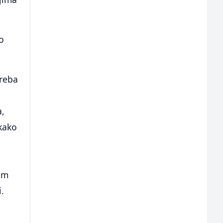
o
treba
a,
 kako
m
vam
i.