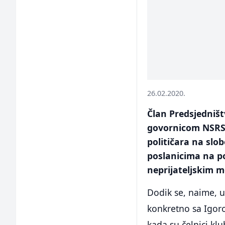
26.02.2020.
Član Predsjedništ
govornicom NSRS
političara na slo
poslanicima na po
neprijateljskim m
Dodik se, naime, 
konkretno sa Igor
kada su čelnici k