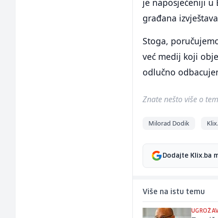
je naposjećeniji u
građana izvještava
Stoga, poručujemo
već medij koji obj
odlučno odbacuje
Znate nešto više o temi 
Milorad Dodik
Klix
Dodajte Klix.ba 
Više na istu temu
UGROŽAV