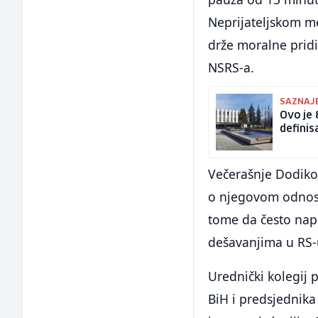
Neprijateljskom med
drže moralne pridi
NSRS-a.
SAZNAJE
Ovo je 
definis
Večerašnje Dodikov
o njegovom odnosu
tome da često napa
dešavanjima u RS-u
Urednički kolegij 
BiH i predsjednika