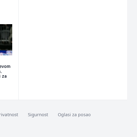
ćevom
,
i za
rivatnost
Sigurnost
Oglasi za posao