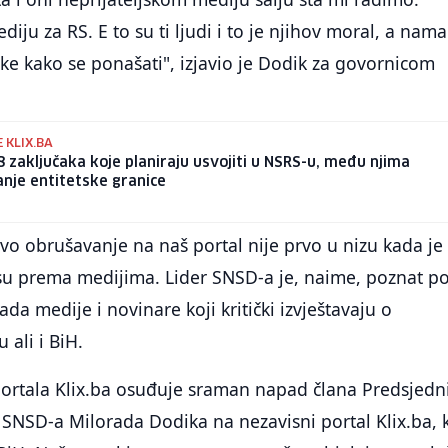
iju za RS. E to su ti ljudi i to je njihov moral, a nama
ke kako se ponašati", izjavio je Dodik za govornicom
 KLIX.BA
8 zaključaka koje planiraju usvojiti u NSRS-u, među njima
anje entitetske granice
o obrušavanje na naš portal nije prvo u nizu kada je 
 prema medijima. Lider SNSD-a je, naime, poznat p
da medije i novinare koji kritički izvještavaju o
 ali i BiH.
portala Klix.ba osuđuje sraman napad člana Predsjedn
 SNSD-a Milorada Dodika na nezavisni portal Klix.ba, k