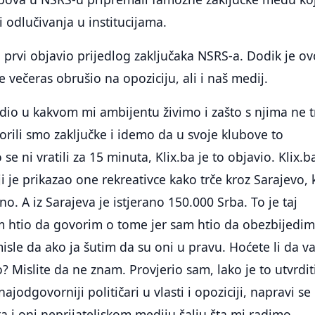
i odlučivanja u institucijama.
a prvi objavio prijedlog zaključaka NSRS-a. Dodik je ov
se večeras obrušio na opoziciju, ali i naš medij.
dio u kakvom mi ambijentu živimo i zašto s njima ne 
vorili smo zaključke i idemo da u svoje klubove to
e ni vratili za 15 minuta, Klix.ba je to objavio. Klix.b
oji je prikazao one rekreativce kako trče kroz Sarajevo,
o. A iz Sarajeva je istjerano 150.000 Srba. To je taj
sam htio da govorim o tome jer sam htio da obezbijedi
 misle da ako ja šutim da su oni u pravu. Hoćete li da 
? Mislite da ne znam. Provjerio sam, lako je to utvrdit
ajodgovorniji političari u vlasti i opoziciji, napravi se
 i oni neprijateljskom mediju šalju šta mi radimo.