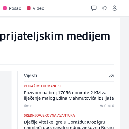
Posao
Video
eprijateljskim medijem
Vijesti
POKAŽIMO HUMANOST
Pozivom na broj 17056 donirate 2 KM za
liječenje malog Edina Mahmutovića iz Ilijaša
6min
0
0
SREDNJOVJEKOVNA AVANTURA
Dječije viteške igre u Goraždu: Kroz igru
najmlađi upoznavali srednjovjekovnu Bosnu