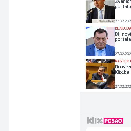
Zvaničn
portalu
27.02.202
REAKCIJ
BH novi
portala
27.02.202
NASTUP 
Društvo
Klix.ba
27.02.202