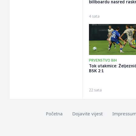
billboardu nasred rask
4 sata
PRVENSTVO BIH
Tok utakmice: Željeznič
BSK 2:1
22 sata
Dojavite vijest
Impressu
Početna