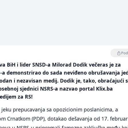
Podi
va BiH i lider SNSD-a Milorad Dodik večeras je za
-a demonstrirao do sada neviđeno obrušavanja je
bodan i nezavisan medij. Dodik je, tako, obraćajući 
sebnoj sjednici NSRS-a nazvao portal Klix.ba
edijem za RS!
u jeku prepucavanja sa opozicionim poslanicima, a
om Crnatkom (PDP), dotakao dešavanja od 17. februa
lubova u NSRS-u pripremali famozne zaključke među ko