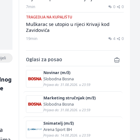
7min
0
0
TRAGEDIJA NA KUPALIŠTU
Muškarac se utopio u rijeci Krivaji kod
Zavidovića
19min
4
0
jeli
Oglasi za posao
Novinar (m/ž)
dnog
Slobodna Bosna
Prijava do: 31.08.2026. u 23:59
se
Marketing stručnjak (m/ž)
Slobodna Bosna
Prijava do: 31.08.2026. u 23:59
Snimatelj (m/ž)
ra
Arena Sport BH
Prijava do: 14.08.2026. u 23:59
jima