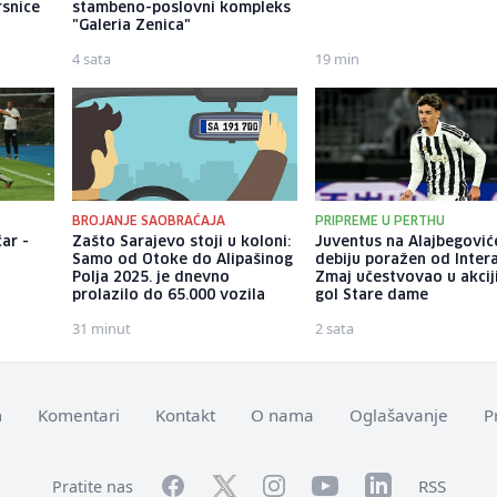
rsnice
stambeno-poslovni kompleks
"Galeria Zenica"
4 sata
19 min
BROJANJE SAOBRAĆAJA
PRIPREME U PERTHU
ar -
Zašto Sarajevo stoji u koloni:
Juventus na Alajbegovi
Samo od Otoke do Alipašinog
debiju poražen od Intera
Polja 2025. je dnevno
Zmaj učestvovao u akcij
prolazilo do 65.000 vozila
gol Stare dame
31 minut
2 sata
m
Komentari
Kontakt
O nama
Oglašavanje
P
Facebook
YouTube
LinkedIn
Twitter
Instagram
RSS
Pratite nas