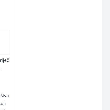
riječ
o
ištva
oji