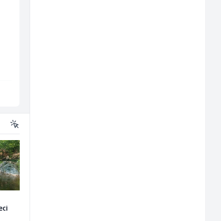
Home Office
Radnik u restoranu
Kundenberater
(m/ž)
(m/w/d) für Vattenfall
TELUS Digital
BASH
Sarajevo
Sarajevo
eci