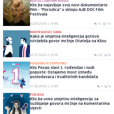
REDITELJ DAVORIN SEKULIĆ
Klix.ba najavljuje svoj novi dokumentarni
film - "Porodica" u sklopu AJB DOC Film
Festivala
02.09.2024. u 16:46
10
115
NAKON MJESEC DANA
Kako je umjetna inteligencija gotovo
istrijebila govor mržnje čitatelja na Klixu
01.07.2024. u 15:59
439
85
POGLEDAJTE STATISTIKU
Klix Posao slavi 1. rođendan i nudi
popuste: Ostajemo most između
poslodavaca i kvalitetnih kandidata
11.06.2024. u 13:49
9
93
POBJEDA
Klix.ba uveo umjetnu inteligenciju za
suzbijanje govora mržnje na komentarima
vijesti