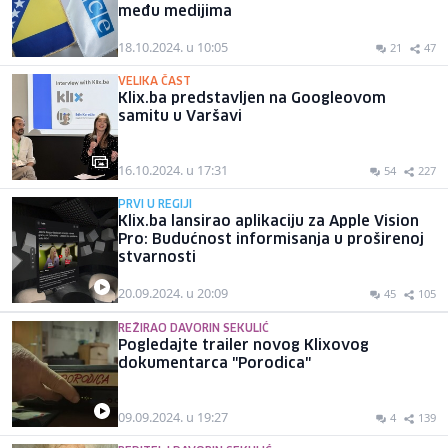
među medijima
18.10.2024. u 10:05
21
47
VELIKA ČAST
Klix.ba predstavljen na Googleovom
samitu u Varšavi
16.10.2024. u 17:31
54
227
PRVI U REGIJI
Klix.ba lansirao aplikaciju za Apple Vision
Pro: Budućnost informisanja u proširenoj
stvarnosti
20.09.2024. u 20:09
45
105
REŽIRAO DAVORIN SEKULIĆ
Pogledajte trailer novog Klixovog
dokumentarca "Porodica"
09.09.2024. u 19:27
4
139