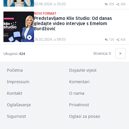
02.06.2024. u 20:20
339
266
NOVI FORMAT
Predstavljamo Klix Studio: Od danas
gledajte video intervjue s Emelom
Burdžović
26.02.2024. u 09:55
120
426
>
Stranica: 0
Ukupno:
424
Početna
Dojavite vijest
Impressum
Komentari
Kontakt
O nama
Oglašavanje
Privatnost
Sigurnost
Oglasi za posao