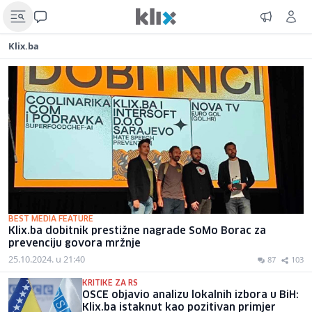
Klix.ba
BEST MEDIA FEATURE
Klix.ba dobitnik prestižne nagrade SoMo Borac za
prevenciju govora mržnje
25.10.2024. u 21:40
87
103
KRITIKE ZA RS
OSCE objavio analizu lokalnih izbora u BiH:
Klix.ba istaknut kao pozitivan primjer