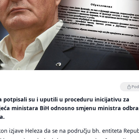
Podi
potpisali su i uputili u proceduru inicijativu za
ijeća ministara BiH odnosno smjenu ministra odbr
a.
nakon izjave Heleza da se na području bh. entiteta Repu