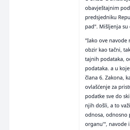
obavještajnim pod
predsjedniku Repub
pad". Mišljenja su
"Iako ove navode ni
obzir kao tačni, ta
tajnih podataka, o
podataka. a u koje
člana 6. Zakona, ka
ovlašćenje za pris
podatke sve do ski
njih došli, a to v
odnosa, odnosno p
organu'", navode 