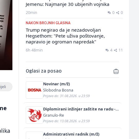
Jemenu: Najmanje 30 ubijenih vojnika
20min
0
0
NAKON BROJNIH GLASINA
Trump negirao da je nezadovoljan
Hegsethom: "Pete uživa poštovanje,
napravio je ogroman napredak"
6h 48min
4
11
Oglasi za posao
Novinar (m/ž)
jeli
Slobodna Bosna
Prijava do: 31.08.2026. u 23:59
ane
Diplomirani inžinjer zaštite na radu -
Bachelor inžinjer sigurnosti i pomoći
Granulo-Re
(m/ž)
Prijava do: 13.08.2026. u 23:59
blika
Administrativni radnik (m/ž)