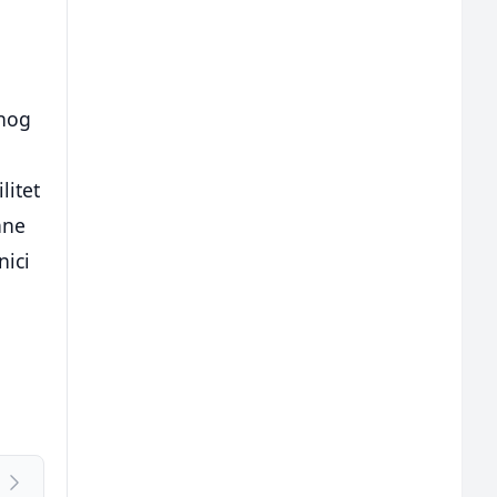
čnog
litet
ane
nici