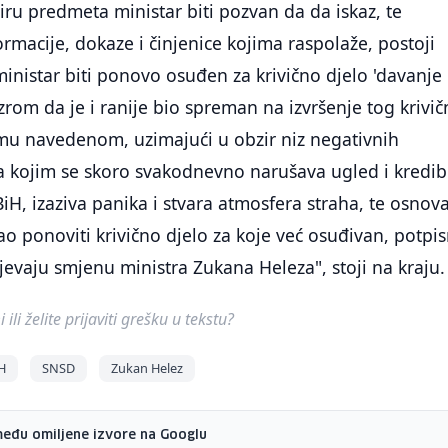
iru predmeta ministar biti pozvan da da iskaz, te
ormacije, dokaze i činjenice kojima raspolaže, postoji
nistar biti ponovo osuđen za krivično djelo 'davanje
izrom da je i ranije bio spreman na izvršenje tog krivi
mu navedenom, uzimajući u obzir niz negativnih
 kojim se skoro svakodnevno narušava ugled i kredibi
BiH, izaziva panika i stvara atmosfera straha, te osnov
 ponoviti krivično djelo za koje već osuđivan, potpis
tjevaju smjenu ministra Zukana Heleza", stoji na kraju.
ili želite prijaviti grešku u tekstu?
H
SNSD
Zukan Helez
među omiljene izvore na Googlu