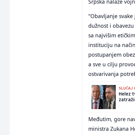
Srpska nalaze vojn
"Obavljanje svake 
dužnost i obavezu
sa najvišim etički
instituciju na nači
postupanjem obezbj
a sve u cilju prov
ostvarivanja potre
SLUČAJ 
Helez t
zatraž
Međutim, gore nav
ministra Zukana He