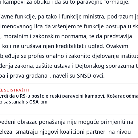
i kampovi za obuku i da su to paravojne formacije.
javne funkcije, pa tako i funkcije ministra, podrazumij
 imenovanog lica da vršenjem te funkcije postupa u s
m, moralnim i zakonskim normama, te da predstavlja
n koji ne urušava njen kredibilitet i ugled. Ovakvim
eđuje se profesionalno i zakonito djelovanje instituc
ođenja zakona, zaštite ustava i Dejtonskog sporazuma 
ba i prava građana", naveli su SNSD-ovci.
ĆE SE ISTRAŽITI
vrdi da u RS-u postoje ruski paravojni kampovi, Košarac odm
io sastanak s OSA-om
edeni obrazac ponašanja nije moguće primjeniti na
leza, smatraju njegovi koalicioni partneri na nivou