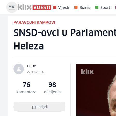
Vijesti
Biznis
Sport
PARAVOJNI KAMPOVI
SNSD-ovci u Parlamentu
Heleza
D. Be.
27.11.2023.
76
98
komentara
dijeljenja
Podijeli