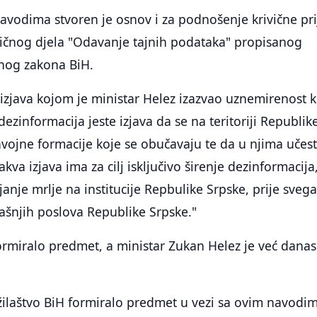
avodima stvoren je osnov i za podnošenje krivične pri
vičnog djela "Odavanje tajnih podataka" propisanog
čnog zakona BiH.
 izjava kojom je ministar Helez izazvao uznemirenost 
 dezinformacija jeste izjava da se na teritoriji Republik
vojne formacije koje se obučavaju te da u njima učes
vakva izjava ima za cilj isključivo širenje dezinformacija
ljanje mrlje na institucije Repbulike Srpske, prije sveg
ašnjih poslova Republike Srpske."
formiralo predmet, a ministar Zukan Helez je već dana
ilaštvo BiH formiralo predmet u vezi sa ovim navodim