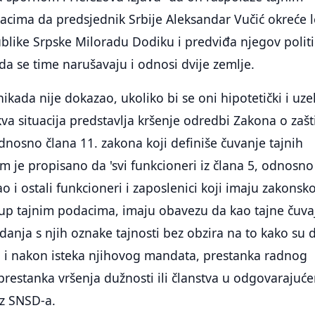
acima da predsjednik Srbije Aleksandar Vučić okreće 
like Srpske Miloradu Dodiku i predviđa njegov politi
 da se time narušavaju i odnosi dvije zemlje.
kada nije dokazao, ukoliko bi se oni hipotetički i uzel
kva situacija predstavlja kršenje odredbi Zakona o zašti
dnosno člana 11. zakona koji definiše čuvanje tajnih
m je propisano da 'svi funkcioneri iz člana 5, odnosno
o i ostali funkcioneri i zaposlenici koji imaju zakonsk
tup tajnim podacima, imaju obavezu da kao tajne čuva
danja s njih oznake tajnosti bez obzira na to kako su 
aži i nakon isteka njihovog mandata, prestanka radnog
restanka vršenja dužnosti ili članstva u odgovarajuć
iz SNSD-a.