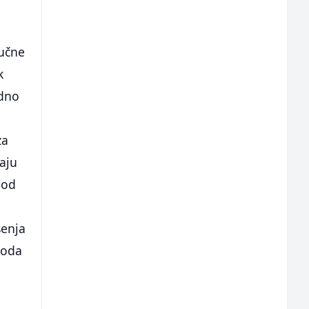
ručne
k
edno
za
aju
 od
šenja
roda