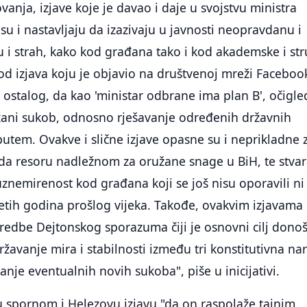
anja, izjave koje je davao i daje u svojstvu ministra
 su i nastavljaju da izazivaju u javnosti neopravdanu i
 i strah, kako kod građana tako i kod akademske i st
 od izjava koju je objavio na društvenoj mreži Faceboo
 ostalog, da kao 'ministar odbrane ima plan B', očigl
užani sukob, odnosno rješavanje određenih državnih
tem. Ovakve i slične izjave opasne su i neprikladne 
ada resoru nadležnom za oružane snage u BiH, te stvar
uznemirenost kod građana koji se još nisu oporavili ni
etih godina prošlog vijeka. Takođe, ovakvim izjavama
redbe Dejtonskog sporazuma čiji je osnovni cilj dono
ržavanje mira i stabilnosti između tri konstitutivna na
vanje eventualnih novih sukoba", piše u inicijativi.
 spornom i Helezovu izjavu "da on raspolaže tajnim