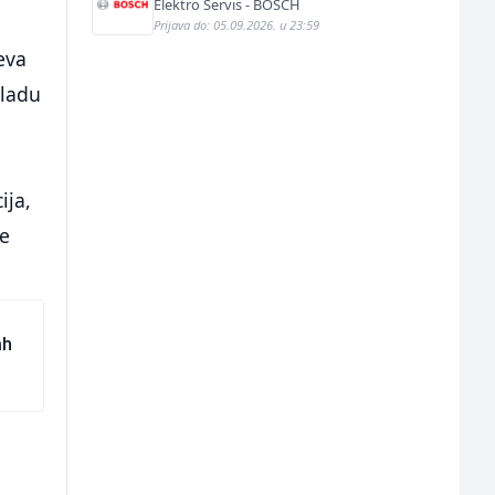
Elektro Servis - BOSCH
Prijava do: 05.09.2026. u 23:59
eva
kladu
ija,
te
ah