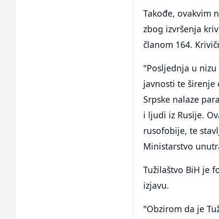
Takođe, ovakvim n
zbog izvršenja kri
članom 164. Krivi
"Posljednja u nizu
javnosti te širenje
Srpske nalaze para
i ljudi iz Rusije. O
rusofobije, te stav
Ministarstvo unutr
Tužilaštvo BiH je 
izjavu.
"Obzirom da je Tuž