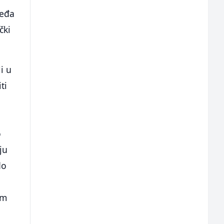
leđa
čki
i u
ti
o
ju
do
em