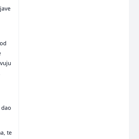
jave
kod
e
tvuju
,
a
s dao
a, te