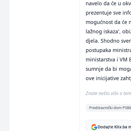
navelo da će u okv
prezentuje sve inf
mogućnost da će mi
lažnog iskaza', ob
djela. Shodno sve
postupaka ministra
ministarstva i VM 
sumnje da bi mogao
ove inicijative zah
Znate nešto više o temi 
Predstavnički dom PSBi
Dodajte Klix.ba 