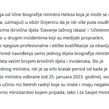
ga od lične biografije ministra Heleza koja je može se 
a, uzimajući u obzir činjenicu da je isti više puta osuđ
cima (krivična djela 'Davanje lažnog iskaza' i 'Učestvo
vao u drugim incidentima koji su medijski propraćeni,
e njegove profesionalne i etičke kvalifikacije za obavlj
 Pored navođenja samo jednog dijela biografije minist
eta većim brojem krivičnih djela i incidenata, što je
ednog ministra, isti je za vrlo kratak period od kada je
o ministra odbrane (od 25. januara 2023. godine), sv
 učinio niz štetnih radnji koje su imale i imaju negati
sorno ministarstvo kojem pripada, tako i za Savjet mini