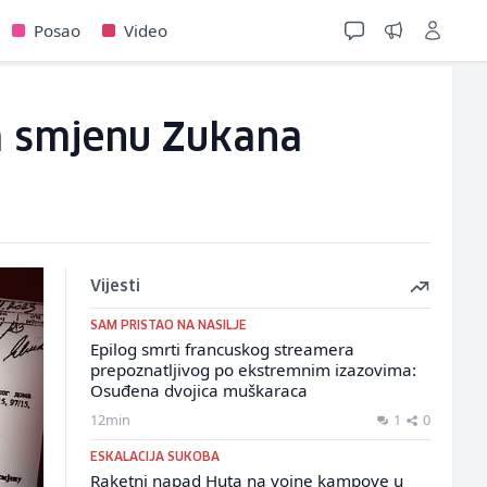
Posao
Video
za smjenu Zukana
Vijesti
SAM PRISTAO NA NASILJE
Epilog smrti francuskog streamera
prepoznatljivog po ekstremnim izazovima:
Osuđena dvojica muškaraca
12min
1
0
ESKALACIJA SUKOBA
Raketni napad Huta na vojne kampove u