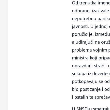
Od trenutka imenov
odbrane, izazivale
nepotrebnu paniku
javnosti. U jednoj
poručio je, između
aludirajući na or
problema vojnim pu
ministra koji prip
opravdani strah i 
sukoba iz devedes
potkopavaju se od
bio postizanje i od
i ostalih te spreča
U SNSD-u smatraju