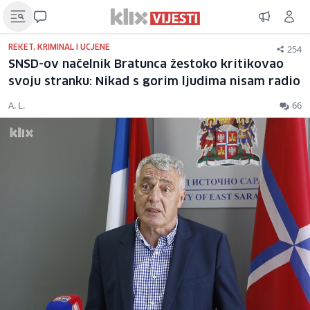
254
REKET, KRIMINAL I UCJENE
SNSD-ov načelnik Bratunca žestoko kritikovao
svoju stranku: Nikad s gorim ljudima nisam radio
A. L.
66