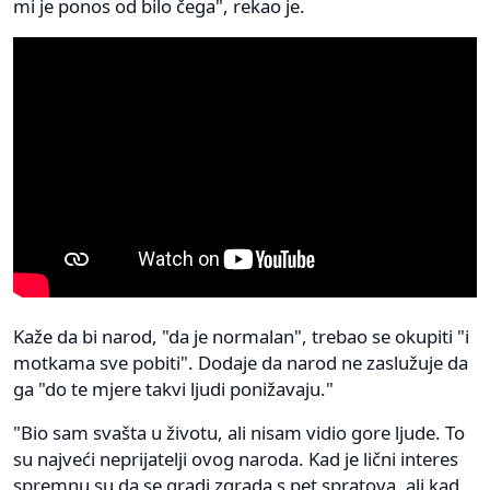
mi je ponos od bilo čega", rekao je.
Kaže da bi narod, "da je normalan", trebao se okupiti "i
motkama sve pobiti". Dodaje da narod ne zaslužuje da
ga "do te mjere takvi ljudi ponižavaju."
"Bio sam svašta u životu, ali nisam vidio gore ljude. To
su najveći neprijatelji ovog naroda. Kad je lični interes
spremnu su da se gradi zgrada s pet spratova, ali kad