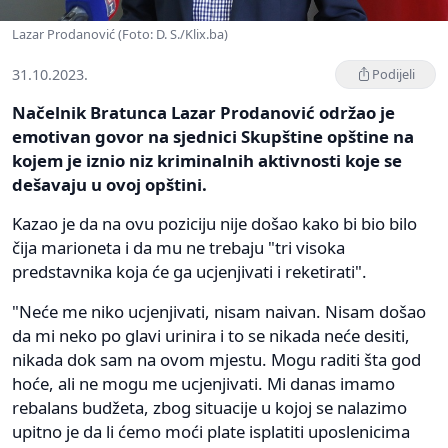
Lazar Prodanović (Foto: D. S./Klix.ba)
31.10.2023.
Podijeli
Načelnik Bratunca Lazar Prodanović održao je
emotivan govor na sjednici Skupštine opštine na
kojem je iznio niz kriminalnih aktivnosti koje se
dešavaju u ovoj opštini.
Kazao je da na ovu poziciju nije došao kako bi bio bilo
čija marioneta i da mu ne trebaju "tri visoka
predstavnika koja će ga ucjenjivati i reketirati".
"Neće me niko ucjenjivati, nisam naivan. Nisam došao
da mi neko po glavi urinira i to se nikada neće desiti,
nikada dok sam na ovom mjestu. Mogu raditi šta god
hoće, ali ne mogu me ucjenjivati. Mi danas imamo
rebalans budžeta, zbog situacije u kojoj se nalazimo
upitno je da li ćemo moći plate isplatiti uposlenicima