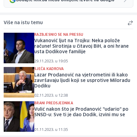
Dodajte Klix.ba među omiljene izvore na Googlu
Više na istu temu
RAZBJESNIO SE NA PRESSU
Vukanović ljut na Trojku: Neka polože
račune! Sirotinja u čitavoj BiH, a oni hrane
usta Dodikove familije
29.11.2023. u 19:05
SJEČA KADROVA
Lazar Prodanović na vjetrometini ili kako
završavaju ljudi koji se usprotive Miloradu
Dodiku
02.11.2023. u 12:38
BRANI PREDSJEDNIKA
Vulić nakon što je Prodanović "udario" po
SNSD-u: Sve ti je dao Dodik, izvini mu se
01.11.2023. u 11:35