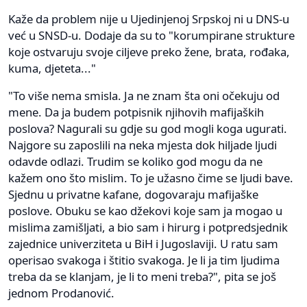
Kaže da problem nije u Ujedinjenoj Srpskoj ni u DNS-u
već u SNSD-u. Dodaje da su to "korumpirane strukture
koje ostvaruju svoje ciljeve preko žene, brata, rođaka,
kuma, djeteta..."
"To više nema smisla. Ja ne znam šta oni očekuju od
mene. Da ja budem potpisnik njihovih mafijaških
poslova? Nagurali su gdje su god mogli koga ugurati.
Najgore su zaposlili na neka mjesta dok hiljade ljudi
odavde odlazi. Trudim se koliko god mogu da ne
kažem ono što mislim. To je užasno čime se ljudi bave.
Sjednu u privatne kafane, dogovaraju mafijaške
poslove. Obuku se kao džekovi koje sam ja mogao u
mislima zamišljati, a bio sam i hirurg i potpredsjednik
zajednice univerziteta u BiH i Jugoslaviji. U ratu sam
operisao svakoga i štitio svakoga. Je li ja tim ljudima
treba da se klanjam, je li to meni treba?", pita se još
jednom Prodanović.