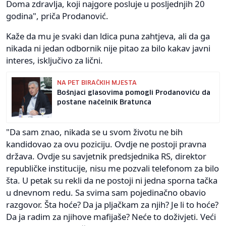
Doma zdravlja, koji najgore posluje u posljednjih 20
godina", priča Prodanović.
Kaže da mu je svaki dan ldica puna zahtjeva, ali da ga
nikada ni jedan odbornik nije pitao za bilo kakav javni
interes, isključivo za lični.
NA PET BIRAČKIH MJESTA
Bošnjaci glasovima pomogli Prodanoviću da
postane načelnik Bratunca
"Da sam znao, nikada se u svom životu ne bih
kandidovao za ovu poziciju. Ovdje ne postoji pravna
država. Ovdje su savjetnik predsjednika RS, direktor
republičke institucije, nisu me pozvali telefonom za bilo
šta. U petak su rekli da ne postoji ni jedna sporna tačka
u dnevnom redu. Sa svima sam pojedinačno obavio
razgovor. Šta hoće? Da ja pljačkam za njih? Je li to hoće?
Da ja radim za njihove mafijaše? Neće to doživjeti. Veći