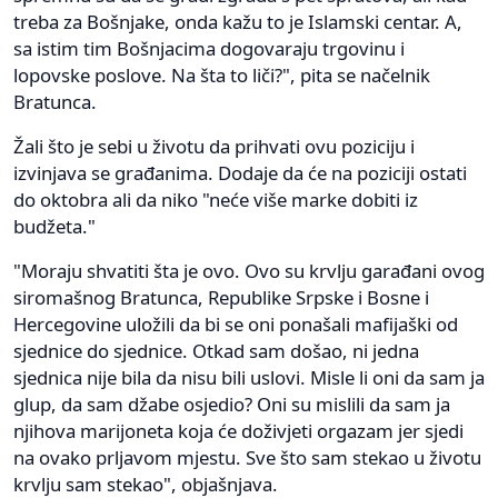
treba za Bošnjake, onda kažu to je Islamski centar. A,
sa istim tim Bošnjacima dogovaraju trgovinu i
lopovske poslove. Na šta to liči?", pita se načelnik
Bratunca.
Žali što je sebi u životu da prihvati ovu poziciju i
izvinjava se građanima. Dodaje da će na poziciji ostati
do oktobra ali da niko "neće više marke dobiti iz
budžeta."
"Moraju shvatiti šta je ovo. Ovo su krvlju garađani ovog
siromašnog Bratunca, Republike Srpske i Bosne i
Hercegovine uložili da bi se oni ponašali mafijaški od
sjednice do sjednice. Otkad sam došao, ni jedna
sjednica nije bila da nisu bili uslovi. Misle li oni da sam ja
glup, da sam džabe osjedio? Oni su mislili da sam ja
njihova marijoneta koja će doživjeti orgazam jer sjedi
na ovako prljavom mjestu. Sve što sam stekao u životu
krvlju sam stekao", objašnjava.