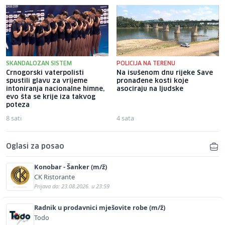
SKANDALOZAN SISTEM
POLICIJA NA TERENU
Crnogorski vaterpolisti
Na isušenom dnu rijeke Save
spustili glavu za vrijeme
pronađene kosti koje
intoniranja nacionalne himne,
asociraju na ljudske
evo šta se krije iza takvog
poteza
8 sati
4 sata
Oglasi za posao
Konobar - Šanker (m/ž)
CK Ristorante
Prijava do: 23.08.2026. u 23:59
Radnik u prodavnici mješovite robe (m/ž)
Todo