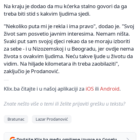
Na kraju je dodao da mu kćerka stalno govori da ga
treba biti stid s kakvim ljudima sjedi.
"Nekoliko puta mi je rekla i ima pravo", dodao je. "Svoj
život sam posvetio javnim interesima. Nemam ništa.
Svaki put sam svojoj djeci rekao da se moraju izboriti
za sebe - i u Nizozemskoj i u Beogradu, jer ovdje nema
života s ovakvim ljudima. Neću takve ljude u životu da
vidim. Na hiljade kilometara ih treba zaobilaziti",
zaključio je Prodanović.
Klix.ba čitajte i u našoj aplikaciji za
iOS
ili
Android
.
Znate nešto više o temi ili želite prijaviti grešku u tekstu?
Bratunac
Lazar Prodanović