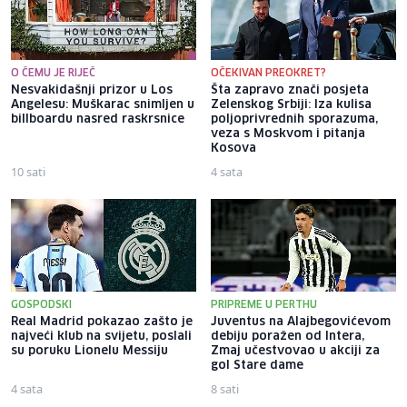
O ČEMU JE RIJEČ
OČEKIVAN PREOKRET?
Nesvakidašnji prizor u Los
Šta zapravo znači posjeta
Angelesu: Muškarac snimljen u
Zelenskog Srbiji: Iza kulisa
billboardu nasred raskrsnice
poljoprivrednih sporazuma,
veza s Moskvom i pitanja
Kosova
10 sati
4 sata
GOSPODSKI
PRIPREME U PERTHU
Real Madrid pokazao zašto je
Juventus na Alajbegovićevom
najveći klub na svijetu, poslali
debiju poražen od Intera,
su poruku Lionelu Messiju
Zmaj učestvovao u akciji za
gol Stare dame
4 sata
8 sati