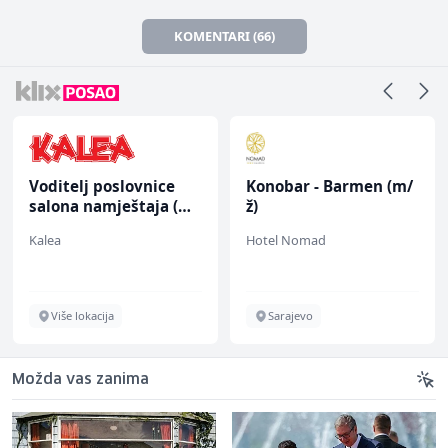
KOMENTARI (66)
Voditelj poslovnice
Konobar - Barmen (m/
salona namještaja (m/
ž)
ž)
Kalea
Hotel Nomad
Više lokacija
Sarajevo
Možda vas zanima