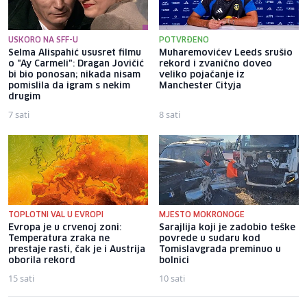
USKORO NA SFF-U
POTVRĐENO
Selma Alispahić ususret filmu
Muharemovićev Leeds srušio
o "Ay Carmeli": Dragan Jovičić
rekord i zvanično doveo
bi bio ponosan; nikada nisam
veliko pojačanje iz
pomislila da igram s nekim
Manchester Cityja
drugim
7 sati
8 sati
TOPLOTNI VAL U EVROPI
MJESTO MOKRONOGE
Evropa je u crvenoj zoni:
Sarajlija koji je zadobio teške
Temperatura zraka ne
povrede u sudaru kod
prestaje rasti, čak je i Austrija
Tomislavgrada preminuo u
oborila rekord
bolnici
15 sati
10 sati