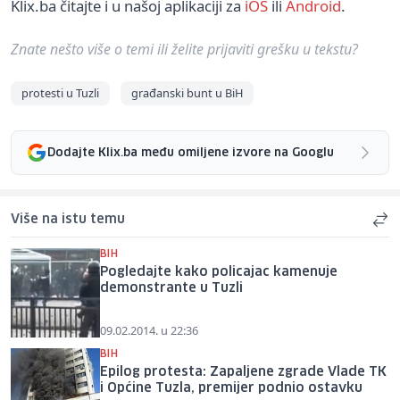
Klix.ba čitajte i u našoj aplikaciji za
iOS
ili
Android
.
Znate nešto više o temi ili želite prijaviti grešku u tekstu?
protesti u Tuzli
građanski bunt u BiH
Dodajte Klix.ba među omiljene izvore na Googlu
Više na istu temu
BIH
Pogledajte kako policajac kamenuje
demonstrante u Tuzli
09.02.2014. u 22:36
BIH
Epilog protesta: Zapaljene zgrade Vlade TK
i Općine Tuzla, premijer podnio ostavku