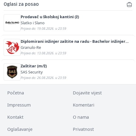
Oglasi za posao
Prodavač u školskoj kantini (ž)
Slatko i Slano
Prijava do: 19.08.2026. u 23:59
Diplomirani inžinjer zaštite na radu - Bachelor inžinjer
sigurnosti i pomoći (m/ž)
Granulo-Re
Prijava do: 13.08.2026. u 23:59
Zaštitar (m/ž)
SAS Security
Prijava do: 26.08.2026. u 23:59
Početna
Dojavite vijest
Impressum
Komentari
Kontakt
O nama
Oglašavanje
Privatnost