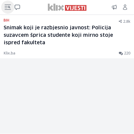
2.8k
BIH
Snimak koji je razbjesnio javnost: Policija
suzavcem šprica studente koji mirno stoje
ispred fakulteta
Klix.ba
220