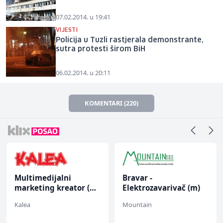
07.02.2014. u 19:41
VIJESTI
Policija u Tuzli rastjerala demonstrante,
sutra protesti širom BiH
06.02.2014. u 20:11
KOMENTARI (220)
Multimedijalni
Bravar -
marketing kreator (m/
Elektrozavarivač (m)
ž)
Kalea
Mountain