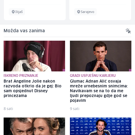
Ilijaš
Sarajevo
Možda vas zanima
ISKRENO PRIZNANJE
GRADI USPJEŠNU KARIJERU
Brat Angeline Jolie nakon
Glumac Adnan Alić osvaja
razvoda otkrio da je gej: Bio
mreže urnebesnim snimcima:
sam opsjednut Disney
Navikavam se na to da me
princezama
ljudi prepoznaju gdje god se
pojavim
8 sati
9 sati