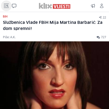
22
BIH
Službenica Vlade FBiH Mija Martina Barbarić: Za
dom spremni!
Piše: A.K.
727