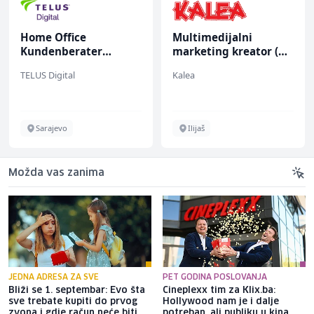
Home Office
Multimedijalni
Kundenberater
marketing kreator (m/
(m/w/d) für Vattenfall
ž)
TELUS Digital
Kalea
Sarajevo
Ilijaš
Možda vas zanima
JEDNA ADRESA ZA SVE
PET GODINA POSLOVANJA
Bliži se 1. septembar: Evo šta
Cineplexx tim za Klix.ba:
sve trebate kupiti do prvog
Hollywood nam je i dalje
zvona i gdje račun neće biti
potreban, ali publiku u kina