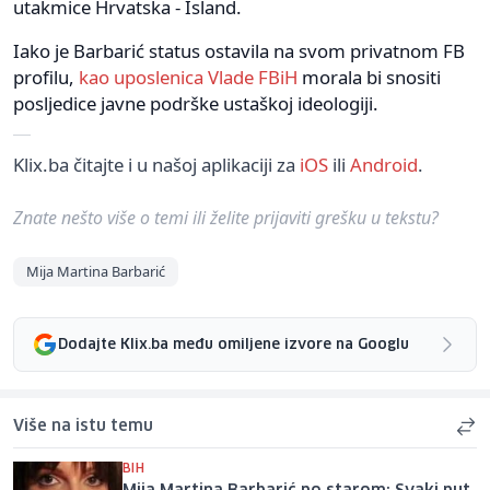
utakmice Hrvatska - Island.
Iako je Barbarić status ostavila na svom privatnom FB
profilu,
kao uposlenica Vlade FBiH
morala bi snositi
posljedice javne podrške ustaškoj ideologiji.
Klix.ba čitajte i u našoj aplikaciji za
iOS
ili
Android
.
Znate nešto više o temi ili želite prijaviti grešku u tekstu?
Mija Martina Barbarić
Dodajte Klix.ba među omiljene izvore na Googlu
Više na istu temu
BIH