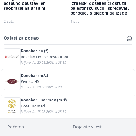
potpuno obustavljen
Izraelski doseljenici okružili
saobraćaj na Bradini
palestinsku kuću i sprečavaju
porodicu s djecom da izađe
2 sata
1 sat
Oglasi za posao
Konobarica (ž)
Bosnian House Restaurant
Prijava do: 20.08.2026. u 23:59
Konobar (m/ž)
Pivnica HS
Prijava do: 20.08.2026. u 23:59
Konobar - Barmen (m/ž)
Hotel Nomad
Prijava do: 13.08.2026. u 23:59
Početna
Dojavite vijest