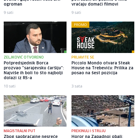
ogroman
vraćaju domaći filmovi
9 sati
9 sati
PROMO
ZELJKOVIĆ OTVORENO
PRIJAVITE SE
Potpredsjednik Borca
Piccolo Mondo otvara Steak
prozvao "sarajevsku čaršiju":
House na Trebeviću: Prilika za
Najviše ih boli to što najbolji
posao na šest pozicija
dolazi iz RS-a
10 sati
3 sata
MAGISTRALNI PUT
PREKINULI I STRUJU
Zbog saobraćajne nesreće
Horor na Zapadnoj obali: