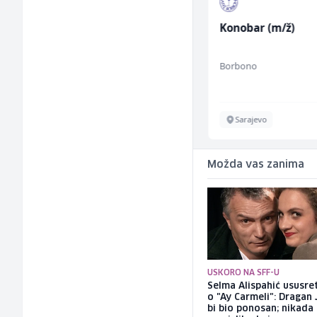
Građevinski inženjer
Konobar (m/ž)
(m/ž)
MC-Stella
Borbono
Velika Kladuša
Sarajevo
Možda vas zanima
USKORO NA SFF-U
Selma Alispahić ususret
o "Ay Carmeli": Dragan 
bi bio ponosan; nikada