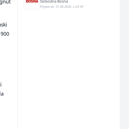
ignut
Slobodna Bosna
Prijava do: 31.08.2026. u 23:59
ski
 900
a
i
la