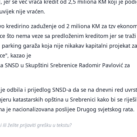
 jer se već vraća kredit od 2,5 miliona KM koji je pod
uvijek nije vraćen.
vo kredirino zaduženje od 2 miliona KM za tzv ekonom
e što nema veze sa predloženim kreditom jer se traži
 parking garaža koja nije nikakav kapitalni projekat z
e", kazao je
ka SNSD u Skupštini Srebrenice Radomir Pavlović za
 je odbila i prijedlog SNSD-a da se na dnevni red uvrst
eru katastarskih opština u Srebrenici kako bi se riješi
a je nacionalizovana poslijee Drugog svjetskog rata.
ili želite prijaviti grešku u tekstu?