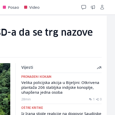
Posao
Video
SD-a da se trg nazove
Vijesti
PRONAĐEN I KOKAIN
Velika policijska akcija u Bijeljini: Otkrivena
plantaža 206 stabljika indijske konoplje,
uhapšena jedna osoba
28min
1
0
OŠTRE KRITIKE
Iz Irana stigle reakcije na dogovor Saudijske