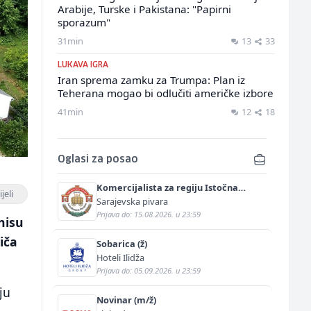
Arabije, Turske i Pakistana: "Papirni
sporazum"
31min
13
33
LUKAVA IGRA
Iran sprema zamku za Trumpa: Plan iz
Teherana mogao bi odlučiti američke izbore
41min
12
18
Oglasi za posao
Komercijalista za regiju Istočna
jeli
Bosna (m/ž)
Sarajevska pivara
Prijava do: 15.08.2026. u 23:59
nisu
iča
Sobarica (ž)
Hoteli Ilidža
Prijava do: 05.09.2026. u 23:59
ju
Novinar (m/ž)