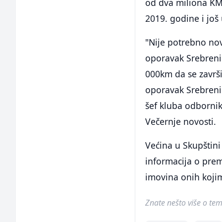
od dva miliona KM,
2019. godine i još 
"Nije potrebno no
oporavak Srebrenic
000km da se završi
oporavak Srebrenic
šef kluba odborni
Večernje novosti.
Većina u Skupštini
informacija o premj
imovina onih kojim
Znate nešto više o temi 