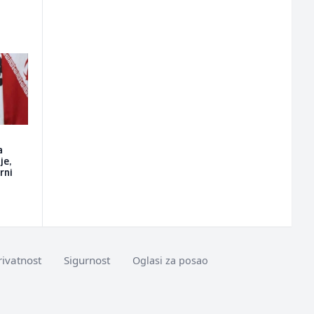
a
je,
rni
rivatnost
Sigurnost
Oglasi za posao