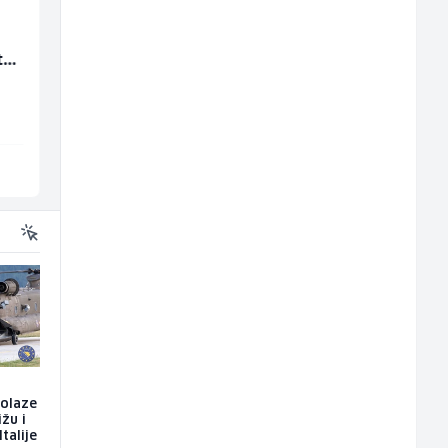
Multimedijalni
Kundenbetreuer
ta
marketing kreator (m/
(m/w)
ž)
Kalea
Servicepoint
Ilijaš
Sarajevo
dolaze
ižu i
talije