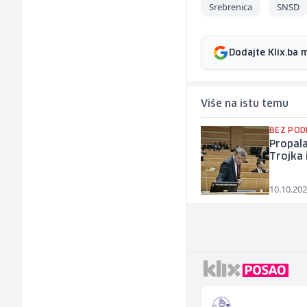
Srebrenica
SNSD
Dodajte Klix.ba 
Više na istu temu
BEZ POD
Propala
Trojka 
10.10.202