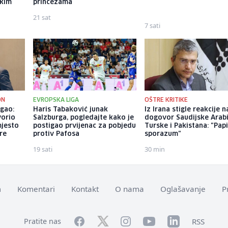
ekim
princezama
21 sat
7 sati
ON
EVROPSKA LIGA
OŠTRE KRITIKE
gao:
Haris Tabaković junak
Iz Irana stigle reakcije n
vorio
Salzburga, pogledajte kako je
dogovor Saudijske Arabi
mjesto
postigao prvijenac za pobjedu
Turske i Pakistana: "Papi
re
protiv Pafosa
sporazum"
19 sati
30 min
m
Komentari
Kontakt
O nama
Oglašavanje
P
Facebook
YouTube
LinkedIn
Twitter
Instagram
RSS
Pratite nas