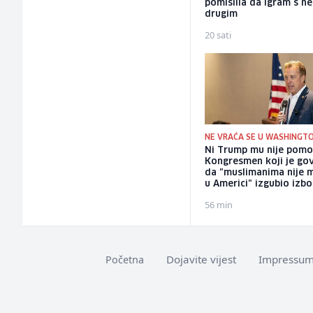
pomislila da igram s n
drugim
20 sati
NE VRAĆA SE U WASHINGT
Ni Trump mu nije pomo
Kongresmen koji je go
da "muslimanima nije 
u Americi" izgubio izbo
56 min
Dojavite vijest
Impressu
Početna