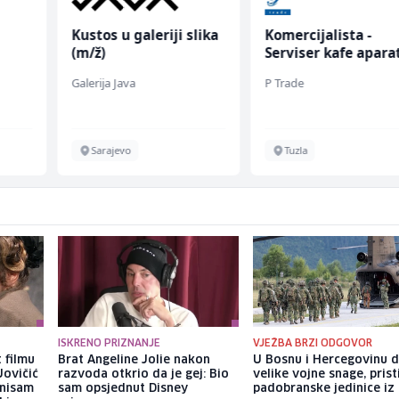
Kustos u galeriji slika
Komercijalista -
(m/ž)
Serviser kafe apara
(m/ž)
Galerija Java
P Trade
Sarajevo
Tuzla
ISKRENO PRIZNANJE
VJEŽBA BRZI ODGOVOR
 filmu
Brat Angeline Jolie nakon
U Bosnu i Hercegovinu 
Jovičić
razvoda otkrio da je gej: Bio
velike vojne snage, prist
 nisam
sam opsjednut Disney
padobranske jedinice iz I