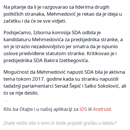
Na pitanje da li je razgovarao sa liderima drugih
političkih stranaka, Mehmedović je rekao da je ideja u
začetku i da će se sve vidjeti.
Podsjećamo, Izborna komisija SDA odbila je
kandidaturu Mehmedovića za predsjednika stranke, a
on je izrazio nezadovoljstvo jer smatra da je ispunio
uslove predviđene statutom stranke. Kritikovao je i
predsjednika SDA Bakira Izetbegovića.
Mogućnost da Mehmedović napusti SDA bila je aktivna
tema tokom 2017. godine kada su stranku napustili
tadašnji parlamentarci Senad Šepić i Salko Sokolović, ali
to se nije desilo.
Klix.ba čitajte i u našoj aplikaciji za
iOS
ili
Android
.
Znate nešto više o temi ili želite prijaviti grešku u tekstu?