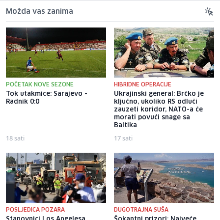
Možda vas zanima
POČETAK NOVE SEZONE
HIBRIDNE OPERACIJE
Tok utakmice: Sarajevo -
Ukrajinski general: Brčko je
Radnik 0:0
ključno, ukoliko RS odluči
zauzeti koridor, NATO-a će
morati povući snage sa
Baltika
18 sati
17 sati
POSLJEDICA POŽARA
DUGOTRAJNA SUŠA
Stanovnici Los Angelesa
Šokantni prizori: Najveće