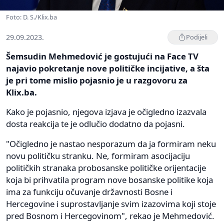
Foto: D. S./Klix.ba
29.09.2023.
Podijeli
Šemsudin Mehmedović je gostujući na Face TV
najavio pokretanje nove političke incijative, a šta
je pri tome mislio pojasnio je u razgovoru za
Klix.ba.
Kako je pojasnio, njegova izjava je očigledno izazvala
dosta reakcija te je odlučio dodatno da pojasni.
"Očigledno je nastao nesporazum da ja formiram neku
novu političku stranku. Ne, formiram asocijaciju
političkih stranaka probosanske političke orijentacije
koja bi prihvatila program nove bosanske politike koja
ima za funkciju očuvanje državnosti Bosne i
Hercegovine i suprostavljanje svim izazovima koji stoje
pred Bosnom i Hercegovinom", rekao je Mehmedović.