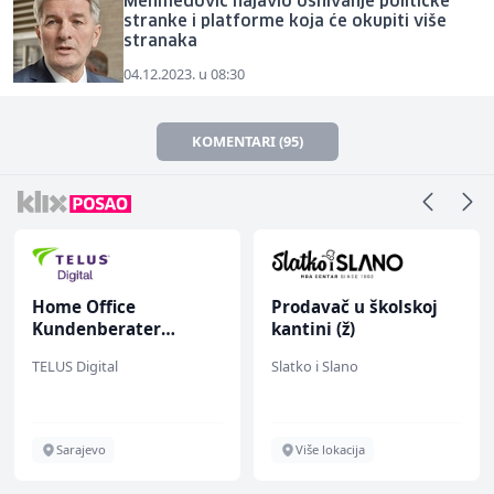
Mehmedović najavio osnivanje političke
stranke i platforme koja će okupiti više
stranaka
04.12.2023. u 08:30
KOMENTARI (95)
Home Office
Prodavač u školskoj
Kundenberater
kantini (ž)
(m/w/d) für ein
TELUS Digital
Slatko i Slano
renommiertes
Schuhunternehmen
Sarajevo
Više lokacija