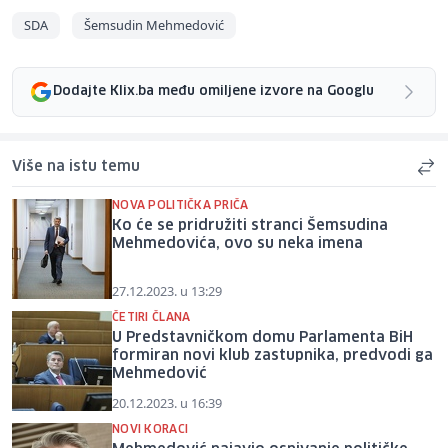
SDA
Šemsudin Mehmedović
Dodajte Klix.ba među omiljene izvore na Googlu
Više na istu temu
NOVA POLITIČKA PRIČA
Ko će se pridružiti stranci Šemsudina
Mehmedovića, ovo su neka imena
27.12.2023. u 13:29
ČETIRI ČLANA
U Predstavničkom domu Parlamenta BiH
formiran novi klub zastupnika, predvodi ga
Mehmedović
20.12.2023. u 16:39
NOVI KORACI