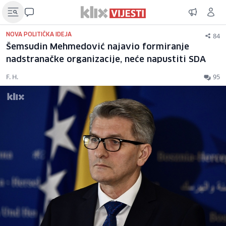
84
NOVA POLITIČKA IDEJA
Šemsudin Mehmedović najavio formiranje
nadstranačke organizacije, neće napustiti SDA
F. H.
95