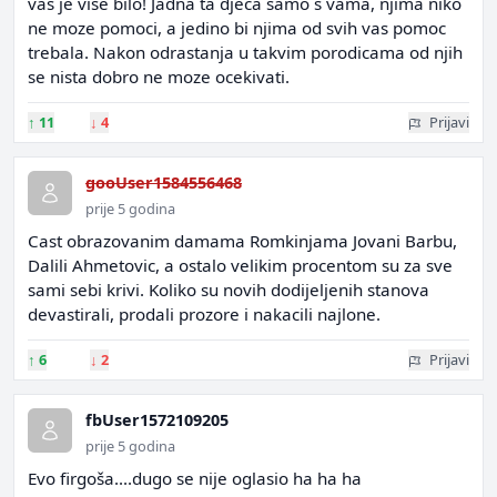
vas je vise bilo! Jadna ta djeca samo s vama, njima niko
ne moze pomoci, a jedino bi njima od svih vas pomoc
trebala. Nakon odrastanja u takvim porodicama od njih
se nista dobro ne moze ocekivati.
↑
11
↓
4
Prijavi
gooUser1584556468
prije 5 godina
Cast obrazovanim damama Romkinjama Jovani Barbu,
Dalili Ahmetovic, a ostalo velikim procentom su za sve
sami sebi krivi. Koliko su novih dodijeljenih stanova
devastirali, prodali prozore i nakacili najlone.
↑
6
↓
2
Prijavi
fbUser1572109205
prije 5 godina
Evo firgoša....dugo se nije oglasio ha ha ha