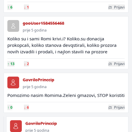
↑
6
↓
1
Prijavi
gooUser1584556468
prije 5 godina
Koliko su i sami Romi krivi.i? Koliko.su donacija
prokopcali, koliko stanova devqstirali, koliko prozora
novih izvadili i prodali, i najlon stavili na prozore
↑
13
↓
2
Prijavi
GavriloPrinccip
prije 5 godina
Pomozimo nasim Romima.Zeleni gmazovi, STOP koristiti
↑
0
↓
6
Prijavi
GavriloPrinccip
prije 5 godina