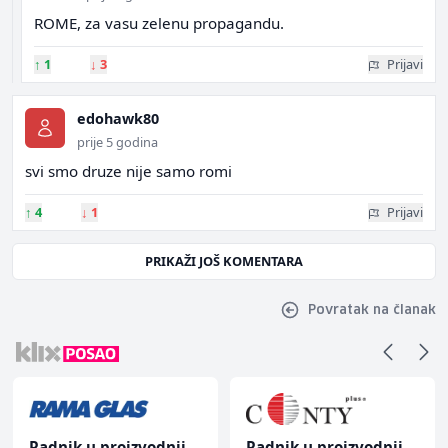
ROME, za vasu zelenu propagandu.
↑
1
↓
3
Prijavi
edohawk80
prije 5 godina
svi smo druze nije samo romi
↑
4
↓
1
Prijavi
PRIKAŽI JOŠ KOMENTARA
Povratak na članak
Radnik u proizvodnji
Radnik u proizvodnji