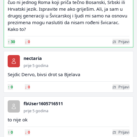
čuo ni jednog Roma koji priča tečno Bosanski, Srbski ili
Hrvatski jezik. Ispravite me ako griješim. Ali, ja sam u
drugoj generaciji u Švicarskoj i ljudi mi samo na osnovu
prezimena mogu naslutiti da nisam rođeni švicarac.
Kako to?
↑
30
↓
0
Prijavi
nectaria
prije 5 godina
Sejdic Dervo, bivsi drot sa Bjelava
↑
0
↓
0
Prijavi
fbUser1605716511
prije 5 godina
to nije ok
↑
0
↓
0
Prijavi