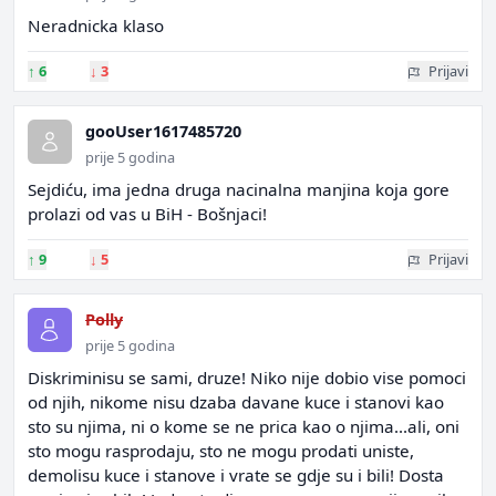
Neradnicka klaso
↑
6
↓
3
Prijavi
gooUser1617485720
prije 5 godina
Sejdiću, ima jedna druga nacinalna manjina koja gore
prolazi od vas u BiH - Bošnjaci!
↑
9
↓
5
Prijavi
Polly
prije 5 godina
Diskriminisu se sami, druze! Niko nije dobio vise pomoci
od njih, nikome nisu dzaba davane kuce i stanovi kao
sto su njima, ni o kome se ne prica kao o njima...ali, oni
sto mogu rasprodaju, sto ne mogu prodati uniste,
demolisu kuce i stanove i vrate se gdje su i bili! Dosta