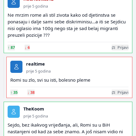
prije 5 godina
Ne mrzim rome ali stil zivota kako od djetinstva se
ponasaju i dalje sami sebe diskriminisu...a iti se Sejdicu
nisi oglasio ima 100g nego sta je sad belaj migranti
preuzeli pozicije ???
↑
87
↓
6
Prijavi
realtime
prije 5 godina
Romi su zlo, svi su isti, bolesno pleme
↑
35
↓
38
Prijavi
TheKoom
prije 5 godina
Sejdo, bez ikakvog vrijeđanja, ali, Romi su u BiH
nastanjeni od kad za sebe znamo. A još nisam vidio ni