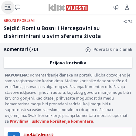
74
BROJNI PROBLEMI
Sejdić: Romi u Bosni i Hercegovini su
diskriminirani u svim sferama života
Komentari (70)
Povratak na članak
Prijava korisnika
NAPOMENA:
Komentarisanje članaka na portalu Klix.ba dozvoljeno je
samo registrovanim korisnicima. Molimo korisnike da se suzdrže od
vrijeđanja, psovanja i vulgarnog izražavanja. Komentari odražavaju
stavove isključivo njihovih autora, koji zbog govora mržnje mogu biti i
krivično gonjeni. Kao čitatelj prihvatate mogućnost da među
komentarima mogu biti pronađeni sadržaji koji mogu biti u
suprotnosti sa vašim vjerskim, moralnim i drugim načelima i
uvjerenjima. Svaki korisnik prije pisanja komentara mora se upoznati
sa
Pravilima i uslovima korištenja komentara
.
HadACoitus12