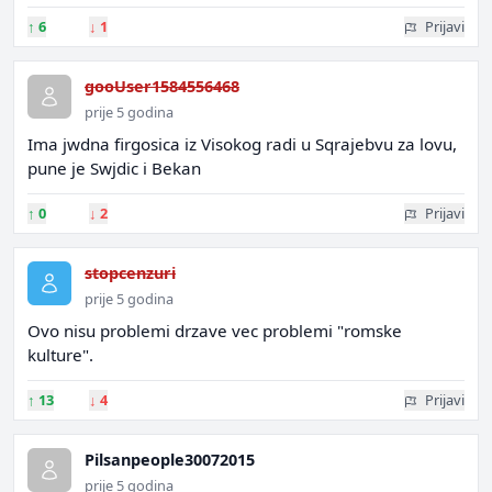
↑
6
↓
1
Prijavi
gooUser1584556468
prije 5 godina
Ima jwdna firgosica iz Visokog radi u Sqrajebvu za lovu,
pune je Swjdic i Bekan
↑
0
↓
2
Prijavi
stopcenzuri
prije 5 godina
Ovo nisu problemi drzave vec problemi "romske
kulture".
↑
13
↓
4
Prijavi
Pilsanpeople30072015
prije 5 godina