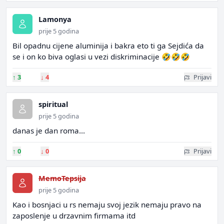
Lamonya
prije 5 godina
Bil opadnu cijene aluminija i bakra eto ti ga Sejdića da
se i on ko biva oglasi u vezi diskriminacije 🤣🤣🤣
↑
3
↓
4
Prijavi
spiritual
prije 5 godina
danas je dan roma...
↑
0
↓
0
Prijavi
MemoTepsija
prije 5 godina
Kao i bosnjaci u rs nemaju svoj jezik nemaju pravo na
zaposlenje u drzavnim firmama itd